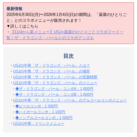
最新情報
2025年6月30日(月)〜2026年1月4日(日)の期間は、「薬屋のひとりご
と」とのコラボメニューが販売されます！
▼詳しくはこちら
・
【11/4から新メニュー】USJ×薬屋のひとりごとコラボフード一
覧！ザ・ドラゴンズ・パールとのコラボグッズも
目次
・
USJの中華「ザ・ドラゴンズ・パール」とは？
・
USJの中華「ザ・ドラゴンズ・パール」の場所
・
USJの中華「ザ・ドラゴンズ・パール」の営業時間
・
USJの中華「ザ・ドラゴンズ・パール」のメニュー
-
◆ザ・ドラゴンズ・パール・コンボA：1,600円
-
◆ザ・ドラゴンズ・パール・コンボB：1,600円
・
USJの中華「ザ・ドラゴンズ・パール」のアルコールコンボメニュー
-
◆ビールコンボ：1,300円
-
◆ハイボールコンボ：1,100円
-
◆ノンアルコールコンボ：1,000円
・
USJの中華：ドリンクメニュー