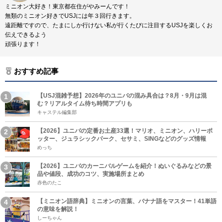
ミニオン大好き！東京都在住がやみーんです！
無類のミニオン好きでUSJには年３回行きます。
遠距離ですので、たまにしか行けない私が行くたびに注目するUSJを楽しくお
伝えできるよう
頑張ります！
おすすめ記事
【USJ混雑予想】2026年のユニバの混み具合は？8月・9月は混
む？リアルタイム待ち時間アプリも
キャステル編集部
【2026】ユニバの定番お土産33選！マリオ、ミニオン、ハリーポ
ッター、ジュラシックパーク、セサミ、SINGなどのグッズ情報
めっち
【2026】ユニバのカーニバルゲームを紹介！ぬいぐるみなどの景
品や値段、成功のコツ、実施場所まとめ
赤色のたこ
【ミニオン語辞典】ミニオンの言葉、バナナ語をマスター！41単語
の意味を解説！
しーちゃん