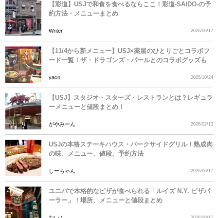
【彩道】USJで和食を食べるならここ！彩道-SAIDO-の予
約方法・メニューまとめ
Writer
2026/06/17
【11/4から新メニュー】USJ×薬屋のひとりごとコラボフ
ード一覧！ザ・ドラゴンズ・パールとのコラボグッズも
yaco
2025/10/24
【USJ】スタジオ・スターズ・レストランとは？レギュラ
ーメニューと値段まとめ！
がやみーん
2026/02/13
USJの本格ステーキハウス・パークサイドグリル！熟成肉
の味、メニュー、値段、予約方法
しーちゃん
2026/06/17
ユニバで本格的なピザが食べられる「ルイズ N.Y. ピザパ
ーラー」！場所、メニューと値段まとめ
ないん
2026/06/17