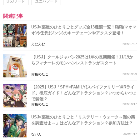
USJフード
ユニバフード
関連記事
USJ×薬屋のひとりごとグッズ全13種類一覧！猫猫(マオマ
オ)や壬氏(ジンシ)のキーチェーンやアクスタ登場！
えむえむ
2025/07/07
【USJ】クールジャパン2025は1年の長期開催！11/19か
らフィナーレのモンハンレストランがスタート
赤色のたこ
2025/09/29
【2025】USJ「SPY×FAMILY(スパイファミリー)XRライ
ド」徹底ガイド！どんなアトラクション？いつからいつま
で開催？
赤色のたこ
2025/05/17
USJ×薬屋のひとりごと「ミステリー・ウォーク～謎の薬
を調査せよ～」はどんなアトラクション？参加方法は？
ないん
2025/11/17