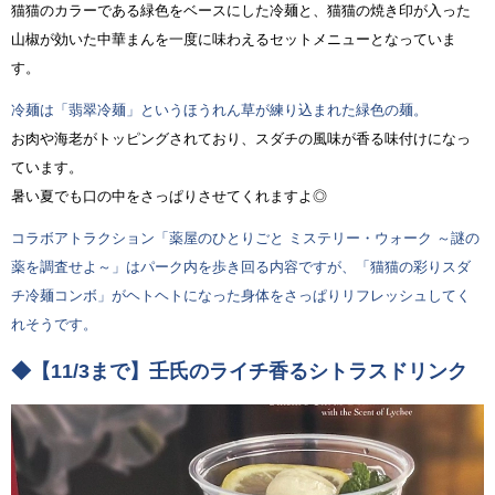
猫猫のカラーである緑色をベースにした冷麺と、猫猫の焼き印が入った
山椒が効いた中華まんを一度に味わえるセットメニューとなっていま
す。
冷麺は「翡翠冷麺」というほうれん草が練り込まれた緑色の麺。
お肉や海老がトッピングされており、スダチの風味が香る味付けになっ
ています。
暑い夏でも口の中をさっぱりさせてくれますよ◎
コラボアトラクション「薬屋のひとりごと ミステリー・ウォーク ～謎の
薬を調査せよ～」はパーク内を歩き回る内容ですが、「猫猫の彩りスダ
チ冷麺コンボ」がヘトヘトになった身体をさっぱりリフレッシュしてく
れそうです。
◆【11/3まで】壬氏のライチ香るシトラスドリンク