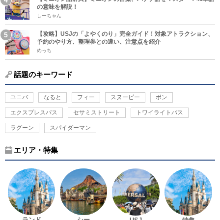
の意味を解説！
しーちゃん
【攻略】USJの「よやくのり」完全ガイド！対象アトラクション、
予約のやり方、整理券との違い、注意点を紹介
めっち
話題のキーワード
ユニバ
なると
フィー
スヌーピー
ボン
エクスプレスパス
セサミストリート
トワイライトパス
ラグーン
スパイダーマン
エリア・特集
ランド
シー