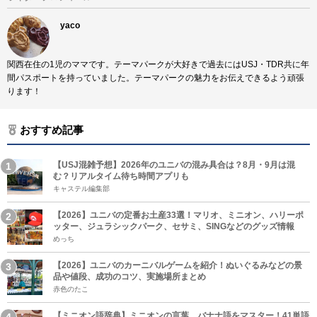
yaco
関西在住の1児のママです。テーマパークが大好きで過去にはUSJ・TDR共に年
間パスポートを持っていました。テーマパークの魅力をお伝えできるよう頑張
ります！
おすすめ記事
【USJ混雑予想】2026年のユニバの混み具合は？8月・9月は混
む？リアルタイム待ち時間アプリも
キャステル編集部
【2026】ユニバの定番お土産33選！マリオ、ミニオン、ハリーポ
ッター、ジュラシックパーク、セサミ、SINGなどのグッズ情報
めっち
【2026】ユニバのカーニバルゲームを紹介！ぬいぐるみなどの景
品や値段、成功のコツ、実施場所まとめ
赤色のたこ
【ミニオン語辞典】ミニオンの言葉、バナナ語をマスター！41単語