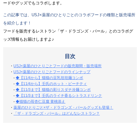
ードやグッズでもコラボします。
この記事では、USJ×薬屋のひとりごとのコラボフードの種類と販売場所
を紹介します！
フードを販売するレストラン「ザ・ドラゴンズ・パール」とのコラボグ
ッズ情報もお届けしますよ♪
目次
・
USJ×薬屋のひとりごとフードの販売期間・販売場所
・
USJ×薬屋のひとりごとフードのラインナップ
-
◆【11/4から】猫猫の豆乳坦坦麺コンボ
-
◆【11/4から】壬氏のホット・ピーチティ
-
◆【11/3まで】猫猫の彩りスダチ冷麺コンボ
-
◆【11/3まで】壬氏のライチ香るシトラスドリンク
-
◆猫猫の苺杏仁豆腐 黄桃添え
・
薬屋のひとりごと×ザ・ドラゴンズ・パールグッズも登場！
・
「ザ・ドラゴンズ・パール」はどんなレストラン？