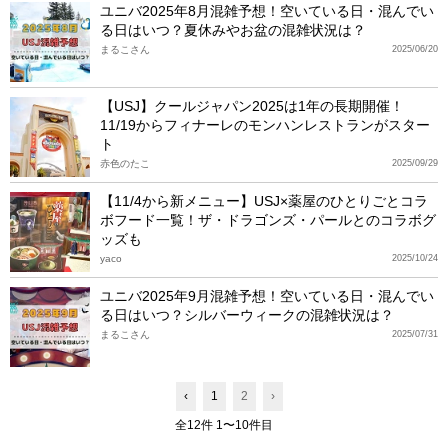
ユニバ2025年8月混雑予想！空いている日・混んでい
る日はいつ？夏休みやお盆の混雑状況は？
まるこさん
2025/06/20
【USJ】クールジャパン2025は1年の長期開催！
11/19からフィナーレのモンハンレストランがスター
ト
赤色のたこ
2025/09/29
【11/4から新メニュー】USJ×薬屋のひとりごとコラ
ボフード一覧！ザ・ドラゴンズ・パールとのコラボグ
ッズも
yaco
2025/10/24
ユニバ2025年9月混雑予想！空いている日・混んでい
る日はいつ？シルバーウィークの混雑状況は？
まるこさん
2025/07/31
‹
1
2
›
全12件 1〜10件目