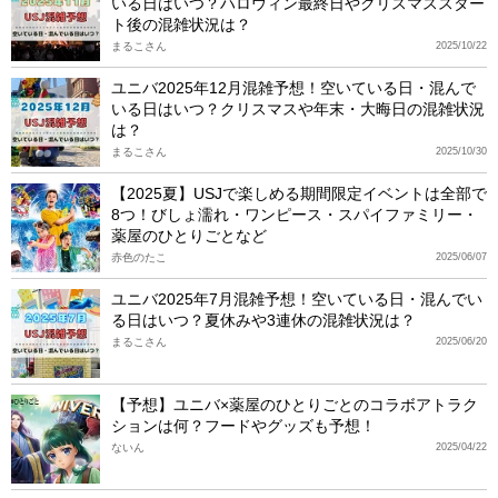
いる日はいつ？ハロウィン最終日やクリスマススター
ト後の混雑状況は？
まるこさん
2025/10/22
ユニバ2025年12月混雑予想！空いている日・混んで
いる日はいつ？クリスマスや年末・大晦日の混雑状況
は？
まるこさん
2025/10/30
【2025夏】USJで楽しめる期間限定イベントは全部で
8つ！びしょ濡れ・ワンピース・スパイファミリー・
薬屋のひとりごとなど
赤色のたこ
2025/06/07
ユニバ2025年7月混雑予想！空いている日・混んでい
る日はいつ？夏休みや3連休の混雑状況は？
まるこさん
2025/06/20
【予想】ユニバ×薬屋のひとりごとのコラボアトラク
ションは何？フードやグッズも予想！
ないん
2025/04/22