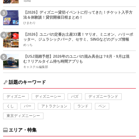
Tomo
【2026】ディズニー貸切イベントに行ってきた！チケット入手方
法＆体験談！貸切開催日程まとめ！
ひまわり
【2026】ユニバの定番お土産33選！マリオ、ミニオン、ハリーポ
ッター、ジュラシックパーク、セサミ、SINGなどのグッズ情報
めっち
【USJ混雑予想】2026年のユニバの混み具合は？8月・9月は混
む？リアルタイム待ち時間アプリも
キャステル編集部
話題のキーワード
ディズニー
ディズニーシー
バズ
ディズニーランド
くし
バー
アトラクション
ランド
ペン
東京ディズニーシー
エリア・特集