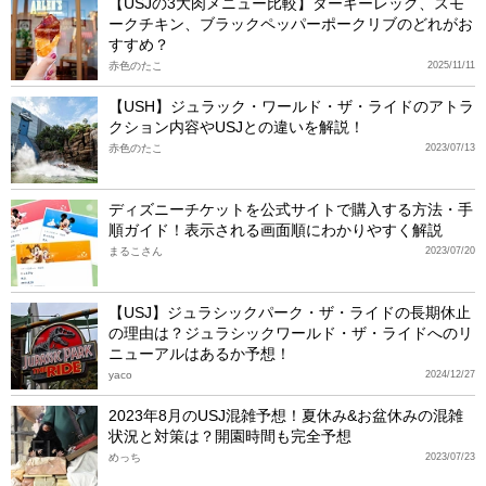
【USJの3大肉メニュー比較】ターキーレッグ、スモ
ークチキン、ブラックペッパーポークリブのどれがお
すすめ？
赤色のたこ
2025/11/11
【USH】ジュラック・ワールド・ザ・ライドのアトラ
クション内容やUSJとの違いを解説！
赤色のたこ
2023/07/13
ディズニーチケットを公式サイトで購入する方法・手
順ガイド！表示される画面順にわかりやすく解説
まるこさん
2023/07/20
【USJ】ジュラシックパーク・ザ・ライドの長期休止
の理由は？ジュラシックワールド・ザ・ライドへのリ
ニューアルはあるか予想！
yaco
2024/12/27
2023年8月のUSJ混雑予想！夏休み&お盆休みの混雑
状況と対策は？開園時間も完全予想
めっち
2023/07/23