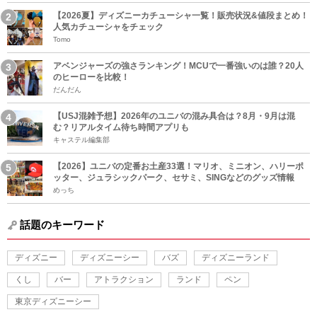
【2026夏】ディズニーカチューシャ一覧！販売状況&値段まとめ！
人気カチューシャをチェック
Tomo
アベンジャーズの強さランキング！MCUで一番強いのは誰？20人
のヒーローを比較！
だんだん
【USJ混雑予想】2026年のユニバの混み具合は？8月・9月は混
む？リアルタイム待ち時間アプリも
キャステル編集部
【2026】ユニバの定番お土産33選！マリオ、ミニオン、ハリーポ
ッター、ジュラシックパーク、セサミ、SINGなどのグッズ情報
めっち
話題のキーワード
ディズニー
ディズニーシー
バズ
ディズニーランド
くし
バー
アトラクション
ランド
ペン
東京ディズニーシー