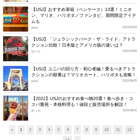
【USJ】おすすめ筆箱（ペンケース）13選！ミニオ
ン、マリオ、ハリポタ／ファンタビ、期間限定アイテ
ムも
yaco
2023/03/16
【USJ】「ジュラシックパーク・ザ・ライド」アトラ
クション比較！日本版とアメリカ版の違いは？
ないん
2022/10/09
【USJ】ユニバの回り方・初心者編！乗るべきアトラ
クションの順番は？マリオカート、ハリポタも攻略！
yaco
2022/09/25
【2022】USJのおすすめ食べ物20選！食べ歩き・コ
スパ重視・本格料理も！値段と販売場所を解説！
めっち
2022/08/31
‹
1
2
3
4
5
6
7
8
9
10
11
12