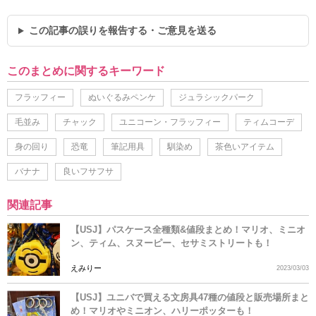
この記事の誤りを報告する・ご意見を送る
このまとめに関するキーワード
フラッフィー
ぬいぐるみペンケ
ジュラシックパーク
毛並み
チャック
ユニコーン・フラッフィー
ティムコーデ
身の回り
恐竜
筆記用具
馴染め
茶色いアイテム
バナナ
良いフサフサ
関連記事
【USJ】パスケース全種類&値段まとめ！マリオ、ミニオ
ン、ティム、スヌーピー、セサミストリートも！
えみりー
2023/03/03
【USJ】ユニバで買える文房具47種の値段と販売場所まと
め！マリオやミニオン、ハリーポッターも！