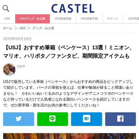
USJ
USJグッズ・お土産
USJ新着情報
USJ混雑予想
チケット
USJ写
ホーム
USJ
グッズ・お土産
2023年03月16日
【USJ】おすすめ筆箱（ペンケース）13選！ミニオン、
マリオ、ハリポタ／ファンタビ、期間限定アイテムも
yaco
USJで販売している筆箱（ペンケース）からおすすめの商品をピックアップし
て紹介しています。パークの筆箱を使えば、仕事や勉強が捗ること間違いあり
ません！ かわいいぬいぐるみのようなデザインやアニメコラボのペンケース
など持っているだけで人気者になれる面白いペンケースを紹介していますの
で、ぜひ新学期・新生活のお供の参考にしてくださいね！