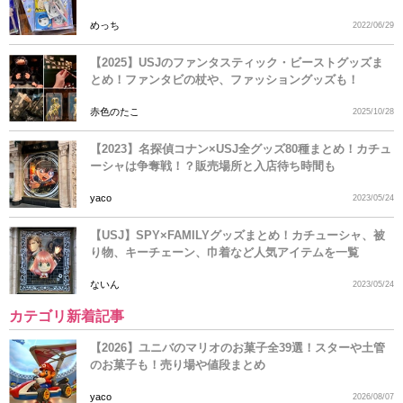
めっち
2022/06/29
【2025】USJのファンタスティック・ビーストグッズま
とめ！ファンタビの杖や、ファッショングッズも！
赤色のたこ
2025/10/28
【2023】名探偵コナン×USJ全グッズ80種まとめ！カチュ
ーシャは争奪戦！？販売場所と入店待ち時間も
yaco
2023/05/24
【USJ】SPY×FAMILYグッズまとめ！カチューシャ、被
り物、キーチェーン、巾着など人気アイテムを一覧
ないん
2023/05/24
カテゴリ新着記事
【2026】ユニバのマリオのお菓子全39選！スターや土管
のお菓子も！売り場や値段まとめ
yaco
2026/08/07