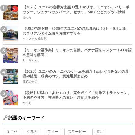
【2026】ユニバの定番お土産33選！マリオ、ミニオン、ハリーポ
ッター、ジュラシックパーク、セサミ、SINGなどのグッズ情報
めっち
【USJ混雑予想】2026年のユニバの混み具合は？8月・9月は混
む？リアルタイム待ち時間アプリも
キャステル編集部
【ミニオン語辞典】ミニオンの言葉、バナナ語をマスター！41単語
の意味を解説！
しーちゃん
【2026】ユニバのカーニバルゲームを紹介！ぬいぐるみなどの景
品や値段、成功のコツ、実施場所まとめ
赤色のたこ
【攻略】USJの「よやくのり」完全ガイド！対象アトラクション、
予約のやり方、整理券との違い、注意点を紹介
めっち
話題のキーワード
ユニバ
なると
フィー
スヌーピー
ボン