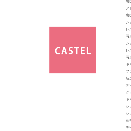
裏
ア
裏
シ
レ
写
シ
レ
写
キ
フ
新
デ
グ
キ
シ
シ
豆
デ