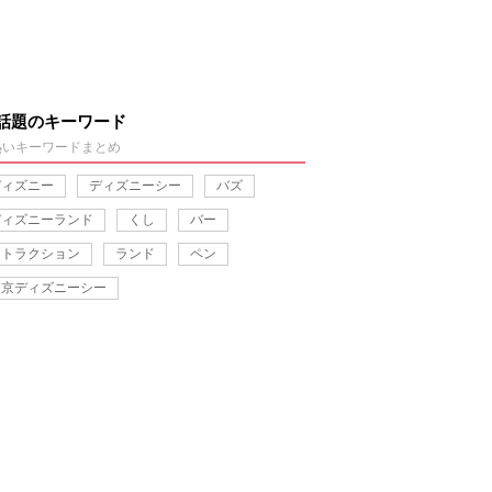
話題のキーワード
熱いキーワードまとめ
ディズニー
ディズニーシー
バズ
ディズニーランド
くし
バー
アトラクション
ランド
ペン
東京ディズニーシー