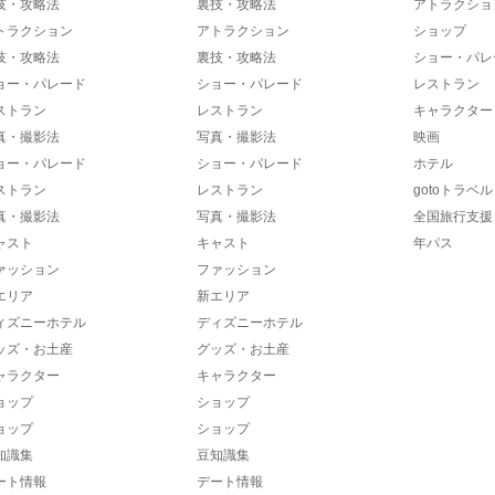
技・攻略法
裏技・攻略法
アトラクショ
トラクション
アトラクション
ショップ
技・攻略法
裏技・攻略法
ショー・パレ
ョー・パレード
ショー・パレード
レストラン
ストラン
レストラン
キャラクター
真・撮影法
写真・撮影法
映画
ョー・パレード
ショー・パレード
ホテル
ストラン
レストラン
gotoトラベル
真・撮影法
写真・撮影法
全国旅行支援
ャスト
キャスト
年パス
ァッション
ファッション
エリア
新エリア
ィズニーホテル
ディズニーホテル
ッズ・お土産
グッズ・お土産
ャラクター
キャラクター
ョップ
ショップ
ョップ
ショップ
知識集
豆知識集
ート情報
デート情報