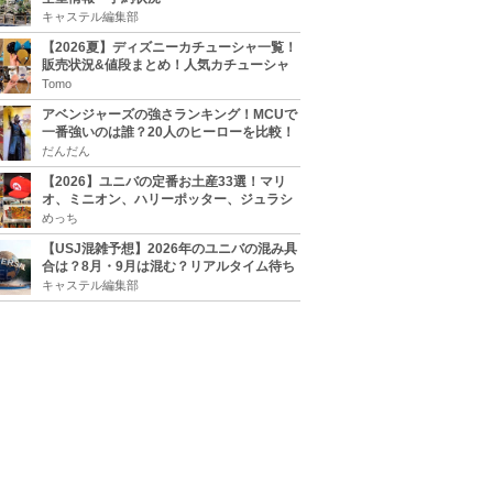
キャステル編集部
【2026夏】ディズニーカチューシャ一覧！
販売状況&値段まとめ！人気カチューシャ
をチェック
Tomo
アベンジャーズの強さランキング！MCUで
一番強いのは誰？20人のヒーローを比較！
だんだん
【2026】ユニバの定番お土産33選！マリ
オ、ミニオン、ハリーポッター、ジュラシ
ックパーク、セサミ、SINGなどのグッズ情
めっち
報
【USJ混雑予想】2026年のユニバの混み具
合は？8月・9月は混む？リアルタイム待ち
時間アプリも
キャステル編集部