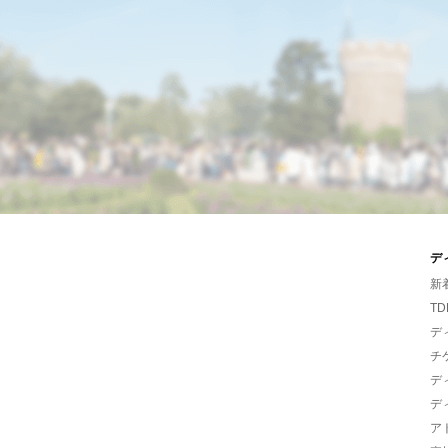
デ
新
TD
デ
チ
デ
デ
ア