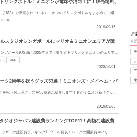
代ドリンクボトル！ミニオンが電球や消防士に！販売場所、
ユニバーサルスタジオジャパン（USJ）で販売されているミニオンのドリンクボトルをまとめてご紹介します...
クボトル
2019/09/16
ーサルスタジオシンガポールにマリオ＆ミニオンエリアが誕
今
！
今回はユニバーサルスタジオシンガポール(USS)に2025年までに誕生するマリオとミニオンのエリアについて...
ル
USS
2023/10/01
ンパーク2周年を祝うグッズ53選！ミニオンズ・メイヘム・パ
USJの「ミニオンパーク」2周年を祝うお土産グッズを53種類ご紹介します！春のミニオン新作グッズは、ハ...
2019/03/08
スタジオジャパン建設費ランキングTOP11！高額な建設費
ユニバーサルスタジオジャパン（USJ)の建設費ランキングTOP11を発表！パークの開業費やハリーポッターエ...