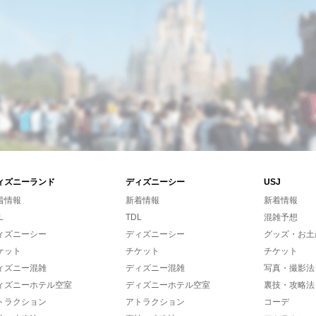
ィズニーランド
ディズニーシー
USJ
着情報
新着情報
新着情報
L
TDL
混雑予想
ィズニーシー
ディズニーシー
グッズ・お土
ケット
チケット
チケット
ィズニー混雑
ディズニー混雑
写真・撮影法
ィズニーホテル空室
ディズニーホテル空室
裏技・攻略法
トラクション
アトラクション
コーデ