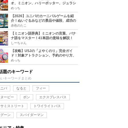
オ、ミニオン、ハリーポッター、ジュラシ
ックパーク、セサミ、SINGなどのグッズ情
めっち
報
【2026】ユニバのカーニバルゲームを紹
介！ぬいぐるみなどの景品や値段、成功の
コツ、実施場所まとめ
赤色のたこ
【ミニオン語辞典】ミニオンの言葉、バナ
ナ語をマスター！41単語の意味を解説！
しーちゃん
【攻略】USJの「よやくのり」完全ガイ
ド！対象アトラクション、予約のやり方、
整理券との違い、注意点を紹介
めっち
話題のキーワード
熱いキーワードまとめ
ユニバ
なると
フィー
スヌーピー
ボン
エクスプレスパス
セサミストリート
トワイライトパス
ラグーン
スパイダーマン
エリア・特集