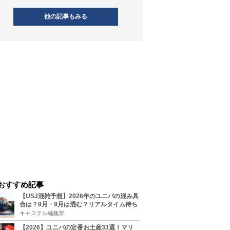
他の記事もみる
おすすめ記事
【USJ混雑予想】2026年のユニバの混み具
合は？8月・9月は混む？リアルタイム待ち
時間アプリも
キャステル編集部
【2026】ユニバの定番お土産33選！マリ