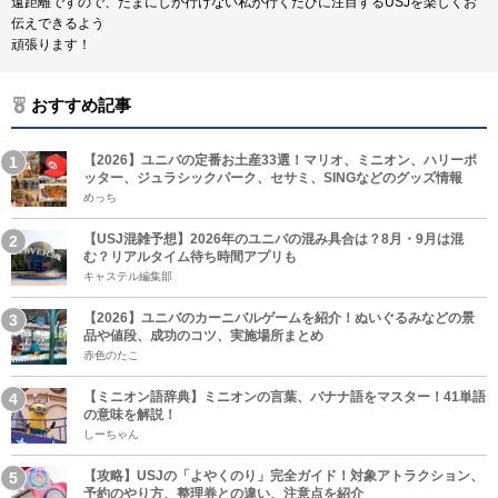
遠距離ですので、たまにしか行けない私が行くたびに注目するUSJを楽しくお
伝えできるよう
頑張ります！
おすすめ記事
【2026】ユニバの定番お土産33選！マリオ、ミニオン、ハリーポ
ッター、ジュラシックパーク、セサミ、SINGなどのグッズ情報
めっち
【USJ混雑予想】2026年のユニバの混み具合は？8月・9月は混
む？リアルタイム待ち時間アプリも
キャステル編集部
【2026】ユニバのカーニバルゲームを紹介！ぬいぐるみなどの景
品や値段、成功のコツ、実施場所まとめ
赤色のたこ
【ミニオン語辞典】ミニオンの言葉、バナナ語をマスター！41単語
の意味を解説！
しーちゃん
【攻略】USJの「よやくのり」完全ガイド！対象アトラクション、
予約のやり方、整理券との違い、注意点を紹介