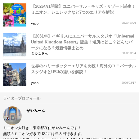
【2026/7/1開業】ユニバーサル・キッズ・リゾート誕生！
ミニオン、シュレックなど7つのエリアを解説
yaco
2026/06/29
【2031年】イギリスにユニバーサルスタジオ「Universal
United Kingdom Resort」誕生！場所はどこ？どんなパ
ークになる？最新情報まとめ
まるこさん
2026/06/04
世界のハリーポッターエリアを比較！海外のユニバーサル
スタジオとUSJの違いを解説！
yaco
2026/03/17
ライタープロフィール
がやみーん
ミニオン大好き！東京都在住がやみーんです！
無類のミニオン好きでUSJには年３回行きます。