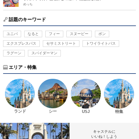
めっち
話題のキーワード
ユニバ
なると
フィー
スヌーピー
ボン
エクスプレスパス
セサミストリート
トワイライトパス
ラグーン
スパイダーマン
エリア・特集
ランド
シー
USJ
特集
キャステルに
いいね！しよう