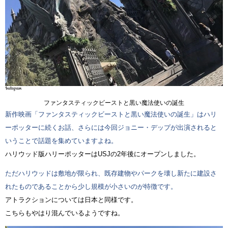
ファンタスティックビーストと黒い魔法使いの誕生
新作映画「ファンタスティックビーストと黒い魔法使いの誕生」はハリ
ーポッターに続くお話、さらには今回ジョニー・デップが出演されると
いうことで話題を集めていますよね。
ハリウッド版ハリーポッターはUSJの2年後にオープンしました。
ただハリウッドは敷地が限られ、既存建物やパークを壊し新たに建設さ
れたものであることから少し規模が小さいのが特徴です。
アトラクションについては日本と同様です。
こちらもやはり混んでいるようですね。