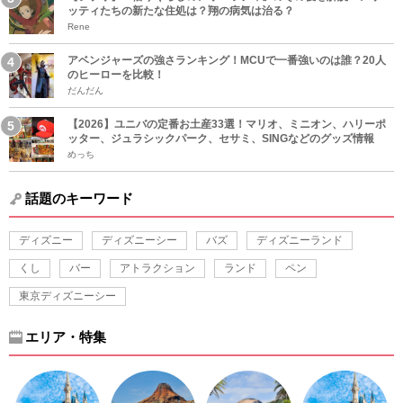
ッティたちの新たな住処は？翔の病気は治る？
Rene
アベンジャーズの強さランキング！MCUで一番強いのは誰？20人
のヒーローを比較！
だんだん
【2026】ユニバの定番お土産33選！マリオ、ミニオン、ハリーポ
ッター、ジュラシックパーク、セサミ、SINGなどのグッズ情報
めっち
話題のキーワード
ディズニー
ディズニーシー
バズ
ディズニーランド
くし
バー
アトラクション
ランド
ペン
東京ディズニーシー
エリア・特集