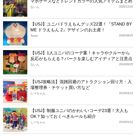
マホケースなどトレンドカラーの人気アイテムまとめ
ないん
2020/12/02
【USJ】ユニバドラえもんグッズ22選！『STAND BY
ME ドラえもん 2』デザインのお土産！
Tomo
2020/08/25
【USJ】1人ユニバのコーデ案！キャラやクルーから
反応がもらえる？パークを楽しむアイディアと注意点
ないん
2019/09/25
【USJ攻略法】混雑回避のアトラクション回り方・入
場整理券・チケット買い方など
しーちゃん
2019/03/12
【USJ】制服ユニバのかわいいコーデ23選！大人も
OK？知っておくべきルールも紹介
しーちゃん
2019/01/12