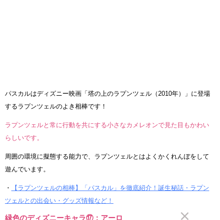
パスカルはディズニー映画「塔の上のラプンツェル（2010年）」に登場
するラプンツェルのよき相棒です！
ラプンツェルと常に行動を共にする小さなカメレオンで見た目もかわい
らしいです。
周囲の環境に擬態する能力で、ラプンツェルとはよくかくれんぼをして
遊んでいます。
・
【ラプンツェルの相棒】「パスカル」を徹底紹介！誕生秘話・ラプン
ツェルとの出会い・グッズ情報など！
緑色のディズニーキャラ⑰：アーロ