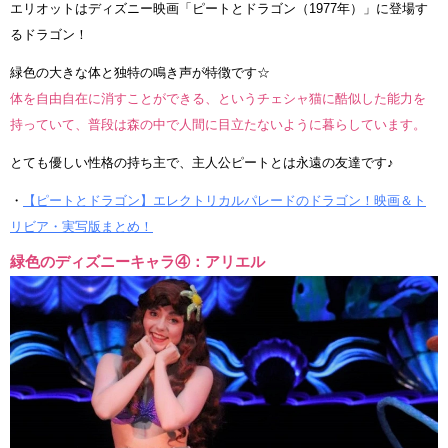
エリオットはディズニー映画「ピートとドラゴン（1977年）」に登場す
るドラゴン！
緑色の大きな体と独特の鳴き声が特徴です☆
体を自由自在に消すことができる、というチェシャ猫に酷似した能力を
持っていて、普段は森の中で人間に目立たないように暮らしています。
とても優しい性格の持ち主で、主人公ピートとは永遠の友達です♪
・
【ピートとドラゴン】エレクトリカルパレードのドラゴン！映画＆ト
リビア・実写版まとめ！
緑色のディズニーキャラ④：アリエル