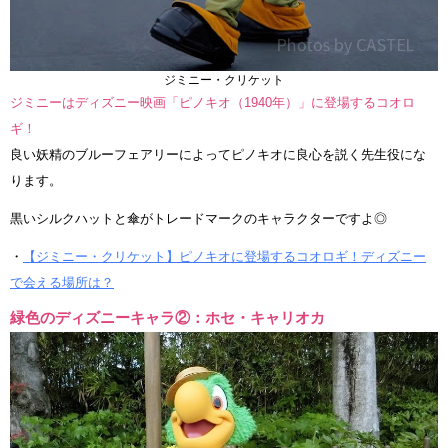
ジミニー・クリケット
ジミニーはディズニー映画「ピノキオ（1940年）」に登場するコオロ
ギ！
良い妖精のブルーフェアリーによってピノキオに良心を説く先生役にな
ります。
黒いシルクハットと傘がトレードマークのキャラクターですよ◎
・
【ジミニー・クリケット】ピノキオに登場するコオロギ！ディズニー
で会える場所は？
緑色のディズニーキャラ②：ホセ・キャリオカ