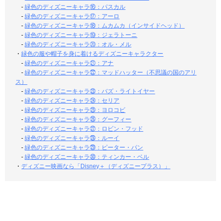
-
緑色のディズニーキャラ⑯：パスカル
-
緑色のディズニーキャラ⑰：アーロ
-
緑色のディズニーキャラ⑱：ムカムカ（インサイドヘッド）
-
緑色のディズニーキャラ⑲：ジェラトーニ
-
緑色のディズニーキャラ⑳：オル・メル
・
緑色の服や帽子を身に着けるディズニーキャラクター
-
緑色のディズニーキャラ㉑：アナ
-
緑色のディズニーキャラ㉒：マッドハッター（不思議の国のアリ
ス）
-
緑色のディズニーキャラ㉓：バズ・ライトイヤー
-
緑色のディズニーキャラ㉔：セリア
-
緑色のディズニーキャラ㉕：ヨロコビ
-
緑色のディズニーキャラ㉖：グーフィー
-
緑色のディズニーキャラ㉗：ロビン・フッド
-
緑色のディズニーキャラ㉘：ルーイ
-
緑色のディズニーキャラ㉙：ピーター・パン
-
緑色のディズニーキャラ㉚：ティンカー・ベル
・
ディズニー映画なら「Disney＋（ディズニープラス）」