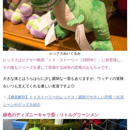
レックスぬいぐるみ
レックスはピクサー映画「トイ・ストーリー（1995年）」に初登場し、
その後もシリーズを通して登場する緑色の恐竜のおもちゃです。
大きな体とはうらはらに少し臆病な一面もありますが、ウッディの冒険
をいつも支えてくれる優しい友達ですよ◎
・
【徹底解剖】トイストーリーのレックス！臆病でやさしい恐竜！出演
シーンやグッズを紹介
緑色のディズニーキャラ⑥：リトルグリーンメン