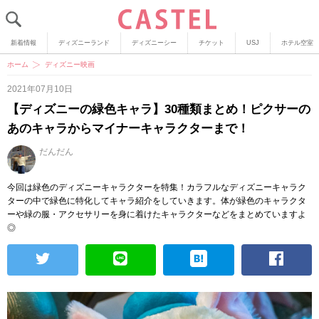
新着情報
ディズニーランド
ディズニーシー
チケット
USJ
ホテル空室
ホーム
ディズニー映画
2021年07月10日
【ディズニーの緑色キャラ】30種類まとめ！ピクサーの
あのキャラからマイナーキャラクターまで！
だんだん
今回は緑色のディズニーキャラクターを特集！カラフルなディズニーキャラク
ターの中で緑色に特化してキャラ紹介をしていきます。体が緑色のキャラクタ
ーや緑の服・アクセサリーを身に着けたキャラクターなどをまとめていますよ
◎