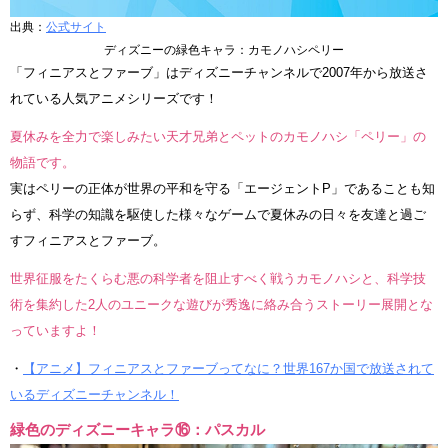
出典：
公式サイト
ディズニーの緑色キャラ：カモノハシペリー
「フィニアスとファーブ」はディズニーチャンネルで2007年から放送さ
れている人気アニメシリーズです！
夏休みを全力で楽しみたい天才兄弟とペットのカモノハシ「ペリー」の
物語です。
実はペリーの正体が世界の平和を守る「エージェントP」であることも知
らず、科学の知識を駆使した様々なゲームで夏休みの日々を友達と過ご
すフィニアスとファーブ。
世界征服をたくらむ悪の科学者を阻止すべく戦うカモノハシと、科学技
術を集約した2人のユニークな遊びが秀逸に絡み合うストーリー展開とな
っていますよ！
・
【アニメ】フィニアスとファーブってなに？世界167か国で放送されて
いるディズニーチャンネル！
緑色のディズニーキャラ⑯：パスカル