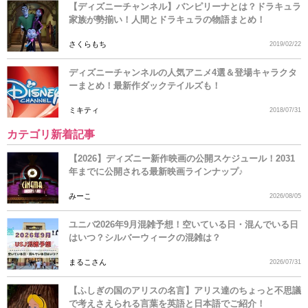
【ディズニーチャンネル】バンピリーナとは？ドラキュラ
家族が勢揃い！人間とドラキュラの物語まとめ！
さくらもち
2019/02/22
ディズニーチャンネルの人気アニメ4選＆登場キャラクタ
ーまとめ！最新作ダックテイルズも！
ミキティ
2018/07/31
カテゴリ新着記事
【2026】ディズニー新作映画の公開スケジュール！2031
年までに公開される最新映画ラインナップ♪
みーこ
2026/08/05
ユニバ2026年9月混雑予想！空いている日・混んでいる日
はいつ？シルバーウィークの混雑は？
まるこさん
2026/07/31
【ふしぎの国のアリスの名言】アリス達のちょっと不思議
で考えさえられる言葉を英語と日本語でご紹介！