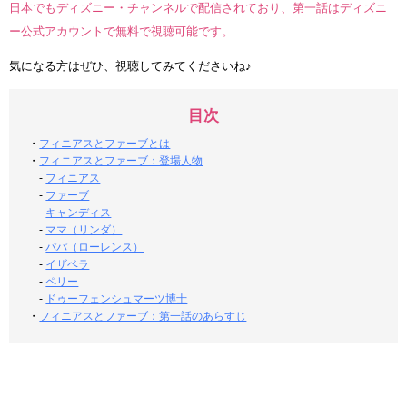
日本でもディズニー・チャンネルで配信されており、第一話はディズニ
ー公式アカウントで無料で視聴可能です。
気になる方はぜひ、視聴してみてくださいね♪
目次
・
フィニアスとファーブとは
・
フィニアスとファーブ：登場人物
-
フィニアス
-
ファーブ
-
キャンディス
-
ママ（リンダ）
-
パパ（ローレンス）
-
イザベラ
-
ペリー
-
ドゥーフェンシュマーツ博士
・
フィニアスとファーブ：第一話のあらすじ