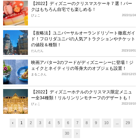
【2022】ディズニーのクリスマスケーキ７選！パー
クはもちろん自宅でも楽しめる！
ぴょこ
2022/11/24
【攻略法】ユニバーサルオーランドリゾート徹底ガイ
ド！フロリダユニバの人気アトラクションやチケット
の値段＆種類！
だんだん
2023/10/01
映画アバター2のフードがディズニーシーに登場！ジ
ェイクとネイティリの等身大のオブジェも設置！
まるこさん
2022/12/15
【2022】ディズニーホテルのクリスマス限定メニュ
ー全34種類！リルリンリンモチーフのデザートも！
ぴょこ
2022/10/10
‹
1
2
3
4
5
6
7
8
9
10
...
29
30
›