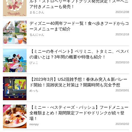
ルト・ストロベリーギフトグッズ発売決定！スーベニ
ア付きメニューも発売！
まるこさん
2023/12/08
ディズニー40周年フード一覧！食べ歩きフードからコ
ースメニューまで紹介
るんにゃん
2023/12/18
【ミニーの冬イベント】ベリミニ、トタミニ、ベスバ
の違いとは？3年間の概要や特徴も紹介！
ぴょこ
2023/02/10
【2023年3月】USJ混雑予想！春休み突入＆新パレー
ド開始！混雑状況と対策は？開園時間も完全予想
めっち
2023/03/01
【ミニー・べスティーズ・バッシュ】フードメニュー
TDL
全種類まとめ！期間限定フードやドリンクが続々登
場！
monpy
2023/02/02