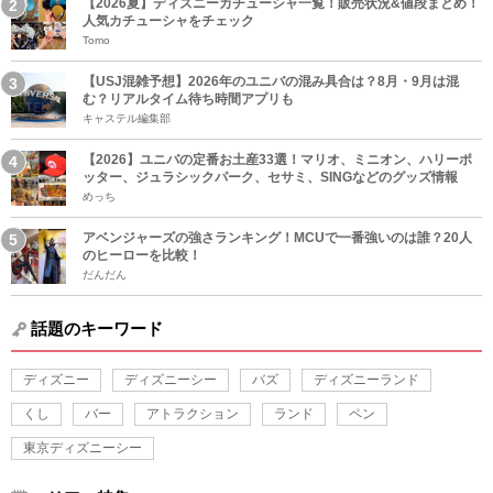
【2026夏】ディズニーカチューシャ一覧！販売状況&値段まとめ！
人気カチューシャをチェック
Tomo
【USJ混雑予想】2026年のユニバの混み具合は？8月・9月は混
む？リアルタイム待ち時間アプリも
キャステル編集部
【2026】ユニバの定番お土産33選！マリオ、ミニオン、ハリーポ
ッター、ジュラシックパーク、セサミ、SINGなどのグッズ情報
めっち
アベンジャーズの強さランキング！MCUで一番強いのは誰？20人
のヒーローを比較！
だんだん
話題のキーワード
ディズニー
ディズニーシー
バズ
ディズニーランド
くし
バー
アトラクション
ランド
ペン
東京ディズニーシー