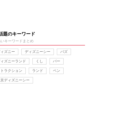
話題のキーワード
熱いキーワードまとめ
ディズニー
ディズニーシー
バズ
ディズニーランド
くし
バー
アトラクション
ランド
ペン
東京ディズニーシー