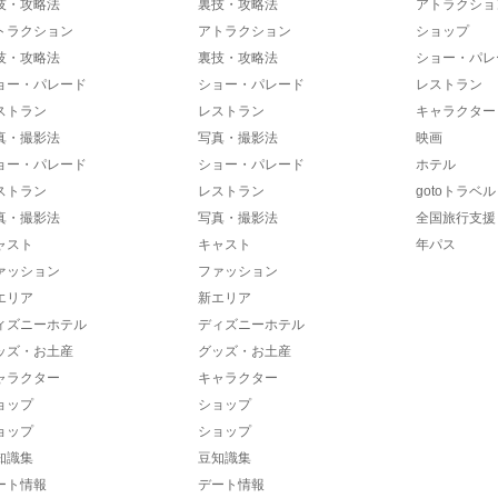
技・攻略法
裏技・攻略法
アトラクショ
トラクション
アトラクション
ショップ
技・攻略法
裏技・攻略法
ショー・パレ
ョー・パレード
ショー・パレード
レストラン
ストラン
レストラン
キャラクター
真・撮影法
写真・撮影法
映画
ョー・パレード
ショー・パレード
ホテル
ストラン
レストラン
gotoトラベル
真・撮影法
写真・撮影法
全国旅行支援
ャスト
キャスト
年パス
ァッション
ファッション
エリア
新エリア
ィズニーホテル
ディズニーホテル
ッズ・お土産
グッズ・お土産
ャラクター
キャラクター
ョップ
ショップ
ョップ
ショップ
知識集
豆知識集
ート情報
デート情報