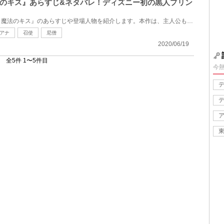
のキス』あらすじ&ネタバレ！ディズニー初の黒人プリン
ディズニー映画『プリンセスと魔法のキス』のあらすじや登場人物を紹介します。本作は、主人公も王子様...
アナ
召使
尼僧
2020/06/19
全5件 1〜5件目
今