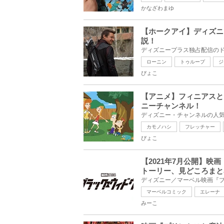
かなざわまゆ
【ホークアイ】ディズニ
説！
ローニン
トゥループ
ジ
ぴょこ
【アニメ】フィニアスと
ニーチャンネル！
カモノハシ
フレッチャー
ぴょこ
【2021年7月公開】
トーリー、見どころまと
マーベルコミック
エレーナ
みーこ