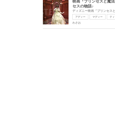
映画『プリンセスと魔法
セスの物語♪
アディー
マディー
ティ
わさお