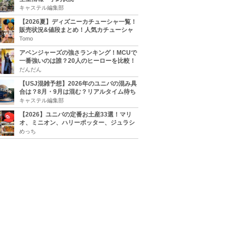
キャステル編集部
【2026夏】ディズニーカチューシャ一覧！
販売状況&値段まとめ！人気カチューシャ
をチェック
Tomo
アベンジャーズの強さランキング！MCUで
一番強いのは誰？20人のヒーローを比較！
だんだん
【USJ混雑予想】2026年のユニバの混み具
合は？8月・9月は混む？リアルタイム待ち
時間アプリも
キャステル編集部
【2026】ユニバの定番お土産33選！マリ
オ、ミニオン、ハリーポッター、ジュラシ
ックパーク、セサミ、SINGなどのグッズ情
めっち
報