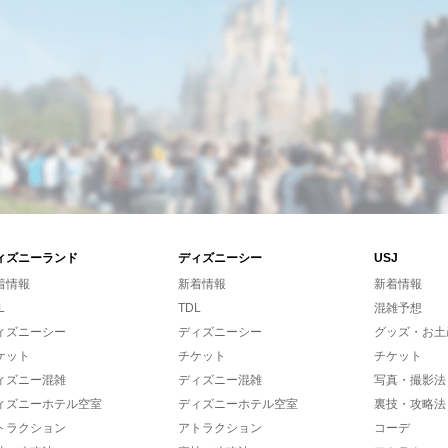
ィズニーランド
ディズニーシー
USJ
着情報
新着情報
新着情報
L
TDL
混雑予想
ィズニーシー
ディズニーシー
グッズ・お土
ケット
チケット
チケット
ィズニー混雑
ディズニー混雑
写真・撮影法
ィズニーホテル空室
ディズニーホテル空室
裏技・攻略法
トラクション
アトラクション
コーデ