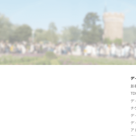
デ
新
TD
デ
チ
デ
デ
ア