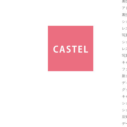
裏
ア
裏
シ
レ
写
シ
レ
写
キ
フ
新
デ
グ
キ
シ
シ
豆
デ