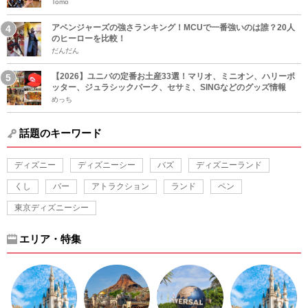
Tomo
アベンジャーズの強さランキング！MCUで一番強いのは誰？20人
のヒーローを比較！
だんだん
【2026】ユニバの定番お土産33選！マリオ、ミニオン、ハリーポ
ッター、ジュラシックパーク、セサミ、SINGなどのグッズ情報
めっち
話題のキーワード
ディズニー
ディズニーシー
バズ
ディズニーランド
くし
バー
アトラクション
ランド
ペン
東京ディズニーシー
エリア・特集