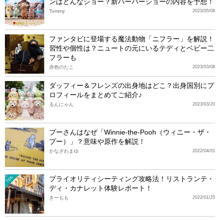
ンはどんなショー？新ハーバーショーの内容を予想！
Tommy
2023/05/08
ファンタビに登場する魔法動物「ニフラー」を解説！
習性や個性は？ニュートの元にいるテディとベビー二
フラーも
赤色のたこ
2023/03/08
ダッフィー＆フレンズの出身地はどこ？出身国別にプ
ロフィールをまとめてご紹介♪
るんにゃん
2023/03/20
プーさんはなぜ「Winnie-the-Pooh（ウィニー・ザ・
プー）」？意味や原作を解説！
かなざわまゆ
2022/04/01
プライオリティシーティング攻略法！リストランテ・
TDS
ディ・カナレット体験レポート！
きーもも
2022/01/25