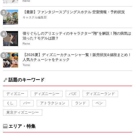
Rene
【最新】ファンタジースプリングスホテル 空室情報・予約状況
キャステル編集部
借りぐらしのアリエッティのキャラクター”翔”を解説！翔の病気は
治った？モデルは誰？
Rene
【2026夏】ディズニーカチューシャ一覧！販売状況&値段まとめ！
人気カチューシャをチェック
Tomo
話題のキーワード
ディズニー
ディズニーシー
バズ
ディズニーランド
くし
バー
アトラクション
ランド
ペン
東京ディズニーシー
エリア・特集