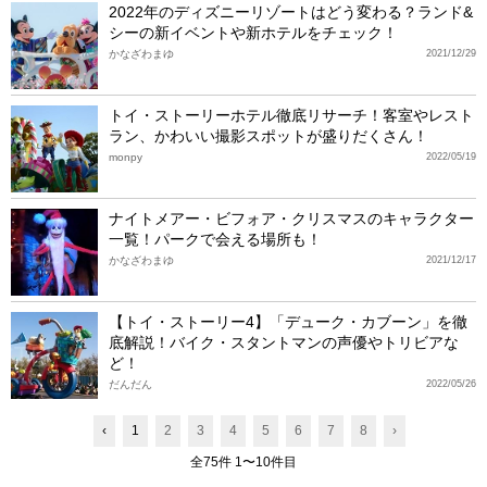
2022年のディズニーリゾートはどう変わる？ランド&
シーの新イベントや新ホテルをチェック！
かなざわまゆ
2021/12/29
トイ・ストーリーホテル徹底リサーチ！客室やレスト
ラン、かわいい撮影スポットが盛りだくさん！
monpy
2022/05/19
ナイトメアー・ビフォア・クリスマスのキャラクター
一覧！パークで会える場所も！
かなざわまゆ
2021/12/17
【トイ・ストーリー4】「デューク・カブーン」を徹
底解説！バイク・スタントマンの声優やトリビアな
ど！
だんだん
2022/05/26
‹
1
2
3
4
5
6
7
8
›
全75件 1〜10件目