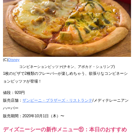
(C)
Disney
コンビネーションピッツァ(チキン、アボカド・シュリンプ)
1枚のピザで2種類のフレーバ—が楽しめちゃう、欲張りなコンビネーシ
ョンピッツァが登場！
値段：920円
販売店舗：
ザンビーニ・ブラザーズ・リストランテ
/メディテレーニアン
ハーバー
販売期間：2020年10月1日（木）〜
ディズニーシーの新作メニュー⑪：本日のおすすめ