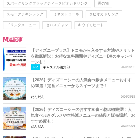
スパークリングブラックティータピオカドリンク
香の物
スモークチキンレッグ
ミネストローネ
タピオカドリンク
ドリンクメニュー
セバスチャン
キウイモヒート
関連記事
【ディズニープラス】ドコモから入会する方法やメリット
を徹底解説！お得な無料期間やディズニーDXのキャンペ
ーンも！
PR
キャステル編集部
2026/05/31
【2026】ディズニーシーの人気食べ歩きメニューおすす
め30選！定番メニューからスイーツまで！
だんだん
2026/05/15
【2026】ディズニーシーのおすすめ食べ物30種厳選！人
気食べ歩きグルメや本格派メニューの値段と販売場所、お
すすめ度も！
だんだん
2026/05/29