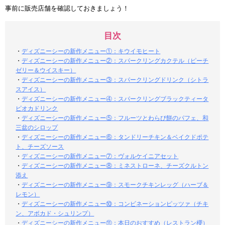
事前に販売店舗を確認しておきましょう！
目次
・
ディズニーシーの新作メニュー①：キウイモヒート
・
ディズニーシーの新作メニュー②：スパークリングカクテル（ピーチ
ゼリー＆ウイスキー）
・
ディズニーシーの新作メニュー③：スパークリングドリンク（シトラ
スアイス）
・
ディズニーシーの新作メニュー④：スパークリングブラックティータ
ピオカドリンク
・
ディズニーシーの新作メニュー⑤：フルーツとわらび餅のパフェ、和
三盆のシロップ
・
ディズニーシーの新作メニュー⑥：タンドリーチキン＆ベイクドポテ
ト、チーズソース
・
ディズニーシーの新作メニュー⑦：ヴォルケイニアセット
・
ディズニーシーの新作メニュー⑧：ミネストローネ、チーズクルトン
添え
・
ディズニーシーの新作メニュー⑨：スモークチキンレッグ（ハーブ＆
レモン）
・
ディズニーシーの新作メニュー⑩：コンビネーションピッツァ（チキ
ン、アボカド・シュリンプ）
・
ディズニーシーの新作メニュー⑪：本日のおすすめ（レストラン櫻）