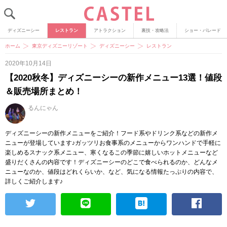
ディズニーシー
レストラン
アトラクション
裏技・攻略法
ショー・パレード
ホーム
東京ディズニーリゾート
ディズニーシー
レストラン
2020年10月14日
【2020秋冬】ディズニーシーの新作メニュー13選！値段
＆販売場所まとめ！
るんにゃん
ディズニーシーの新作メニューをご紹介！フード系やドリンク系などの新作メ
ニューが登場しています♪ガッツリお食事系のメニューからワンハンドで手軽に
楽しめるスナック系メニュー、寒くなるこの季節に嬉しいホットメニューなど
盛りだくさんの内容です！ディズニーシーのどこで食べられるのか、どんなメ
ニューなのか、値段はどれくらいか、など、気になる情報たっぷりの内容で、
詳しくご紹介します♪