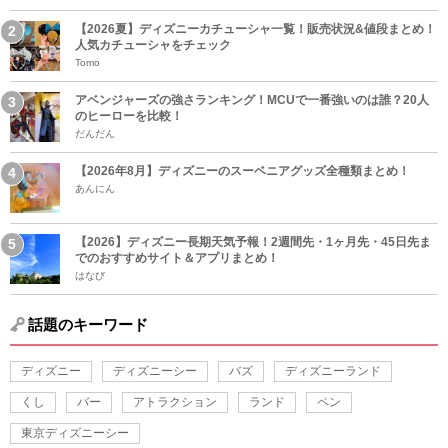
【2026夏】ディズニーカチューシャ一覧！販売状況&値段まとめ！
人気カチューシャをチェック
Tomo
アベンジャーズの強さランキング！MCUで一番強いのは誰？20人
のヒーローを比較！
だんだん
【2026年8月】ディズニーのスーベニアグッズ全種類まとめ！
あんにん
【2026】ディズニー長期天気予報！2週間先・1ヶ月先・45日先ま
でのおすすめサイト＆アプリまとめ！
はなび
話題のキーワード
ディズニー
ディズニーシー
バズ
ディズニーランド
くし
バー
アトラクション
ランド
ペン
東京ディズニーシー