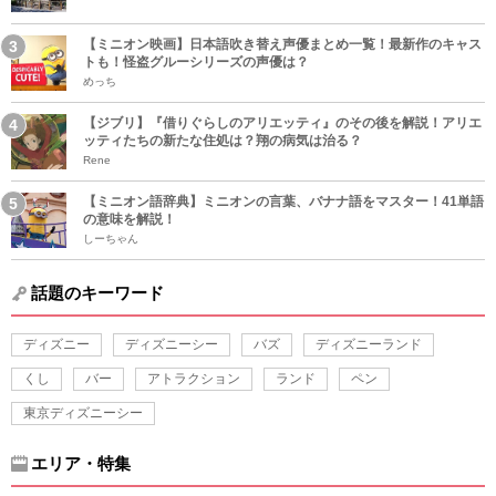
【ミニオン映画】日本語吹き替え声優まとめ一覧！最新作のキャス
トも！怪盗グルーシリーズの声優は？
めっち
【ジブリ】『借りぐらしのアリエッティ』のその後を解説！アリエ
ッティたちの新たな住処は？翔の病気は治る？
Rene
【ミニオン語辞典】ミニオンの言葉、バナナ語をマスター！41単語
の意味を解説！
しーちゃん
話題のキーワード
ディズニー
ディズニーシー
バズ
ディズニーランド
くし
バー
アトラクション
ランド
ペン
東京ディズニーシー
エリア・特集