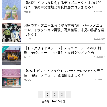
【比較】インスタ映えするディズニータピオカはど
れ？！販売中の種類と写真撮影のコツまとめ！
monpy
2020/09/12
お家でディズニー気分に浸る方法7選！パークメニュ
ーやアトラクション再現、写真整理、未見の作品を楽
しもう！
ナカジ
2020/03/09
【ドックサイドステージ】ディズニーシーの屋外劇
TDS
場！歴代ショー・中止条件・周辺グルメまとめ！
みーこ
2020/03/07
【USJ】ピンク・クラウドはパーク外のシェイク専門
店！場所、メニュー、値段情報まとめ！
MEGU
2022/03/11
‹
1
2
3
›
全29件 1〜10件目