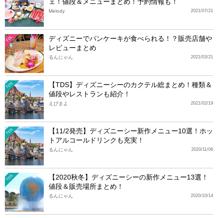
ェ！値段＆メニューまとめ！予約情報も！
Melody
2021/07/21
ディズニーでパンケーキが食べられる！？販売店舗や
TDL
レビューまとめ
るんにゃん
2021/03/21
【TDS】ディズニーシーのカクテル総まとめ！種類＆
TDS
値段やレストランも紹介！
えびまよ
2021/02/19
【11/2発売】ディズニーシー新作メニュー10選！ホッ
TDS
トアルコールドリンクも充実！
るんにゃん
2020/11/06
【2020秋冬】ディズニーシーの新作メニュー13選！
TDS
値段＆販売場所まとめ！
るんにゃん
2020/10/14