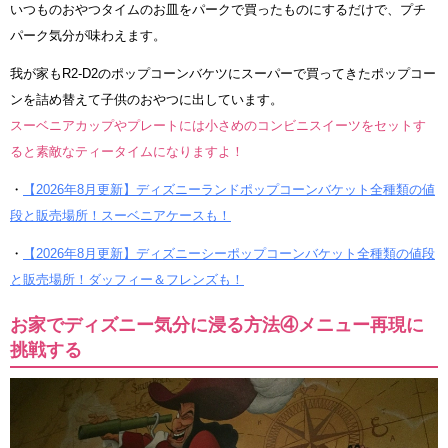
いつものおやつタイムのお皿をパークで買ったものにするだけで、プチ
パーク気分が味わえます。
我が家もR2-D2のポップコーンバケツにスーパーで買ってきたポップコー
ンを詰め替えて子供のおやつに出しています。
スーベニアカップやプレートには小さめのコンビニスイーツをセットす
ると素敵なティータイムになりますよ！
・
【2026年8月更新】ディズニーランドポップコーンバケット全種類の値
段と販売場所！スーベニアケースも！
・
【2026年8月更新】ディズニーシーポップコーンバケット全種類の値段
と販売場所！ダッフィー＆フレンズも！
お家でディズニー気分に浸る方法④メニュー再現に
挑戦する