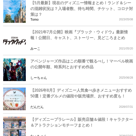
【5月最新】現在のディズニー情報まとめ！ランド＆シー
の混雑状況は？入場者数、待ち時間、チケット、コロナ対
策は？
Tomo
2023/05/08
【2021年7月公開】映画『ブラック・ウィドウ』最新情
報！公開日、キャスト、ストーリー、見どころまとめ
みーこ
2021/05/20
アベンジャーズ作品はこの順番で観るべし！マーベル映画
の公開年順、時系列とおすすめ作品
しーちゃん
2025/06/28
【2026年8月】ディズニー人気食べ歩きメニューおすすめ
50選！定番グルメの値段や販売場所、おすすめ度も！
だんだん
2026/07/31
【ディズニープラレール】販売店舗＆値段！キャラクター
＆アトラクションモチーフまとめ！