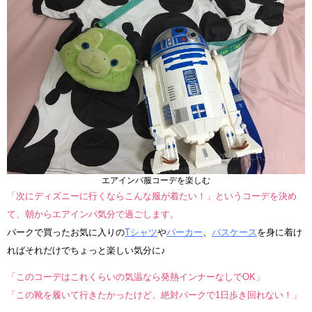
エアインパ服コーデを楽しむ
「次にディズニーに行くならこんな服が着たい！」というコーデを決め
て、朝からエアインパ気分で過ごします。
パークで買ったお気に入りの
Tシャツ
や
パーカー
、
パスケース
を身に着け
ればそれだけでちょっと楽しい気分に♪
「このコーデはこれくらいの気温なら発熱インナーなしでOK」
「この靴を履いて行きたかったけど、絶対パークで1日歩き回れない！」