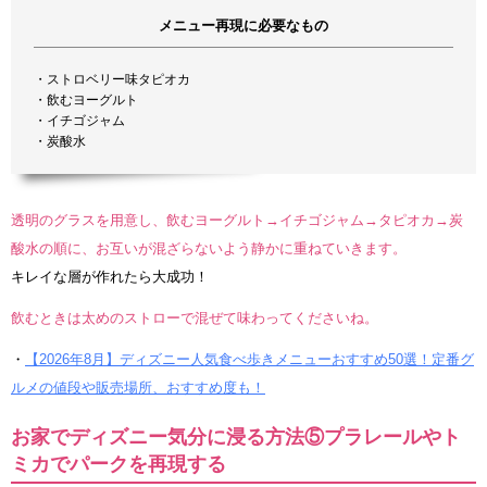
メニュー再現に必要なもの
・ストロベリー味タピオカ
・飲むヨーグルト
・イチゴジャム
・炭酸水
透明のグラスを用意し、飲むヨーグルト→イチゴジャム→タピオカ→炭
酸水の順に、お互いが混ざらないよう静かに重ねていきます。
キレイな層が作れたら大成功！
飲むときは太めのストローで混ぜて味わってくださいね。
・
【2026年8月】ディズニー人気食べ歩きメニューおすすめ50選！定番グ
ルメの値段や販売場所、おすすめ度も！
お家でディズニー気分に浸る方法⑤プラレールやト
ミカでパークを再現する