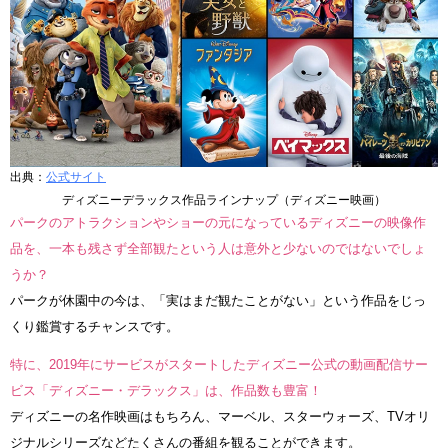
出典：
公式サイト
ディズニーデラックス作品ラインナップ（ディズニー映画）
パークのアトラクションやショーの元になっているディズニーの映像作
品を、一本も残さず全部観たという人は意外と少ないのではないでしょ
うか？
パークが休園中の今は、「実はまだ観たことがない」という作品をじっ
くり鑑賞するチャンスです。
特に、2019年にサービスがスタートしたディズニー公式の動画配信サー
ビス「ディズニー・デラックス」は、作品数も豊富！
ディズニーの名作映画はもちろん、マーベル、スターウォーズ、TVオリ
ジナルシリーズなどたくさんの番組を観ることができます。