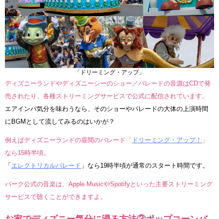
「ドリーミング・アップ」
ディズニーランドやディズニーシーのショー／パレードの音源はCDで発
売されたり、各種ストリーミングサービスで公式に配信されています。
エアインパ気分を味わうなら、そのショーやパレードの大体の上演時間
にBGMとして流してみるのはいかが？
例えばディズニーランドの昼間のパレード「
ドリーミング・アップ！
」
なら15時半頃。
「
エレクトリカルパレード
」なら19時半頃が通常のスタート時間です。
パーク公式の音楽は、Apple MusicやSpotifyといった主要ストリーミング
サービスで聴くことができますよ。
お家でディズニー気分に浸る方法③ポップコーンバ