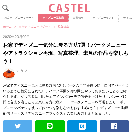
東京ディズニーリゾート
ディズニー豆知識
新着情報
ディズニーランド
ディズ
ホーム
東京ディズニーリゾート
豆知識集
2020年03月09日
お家でディズニー気分に浸る方法7選！パークメニュー
やアトラクション再現、写真整理、未見の作品を楽しも
う！
ナカジ
お家でディズニー気分に浸る方法7選！パークの再開を待つ間、自宅でパークに
いるような気分になれたり、パーク再開を待つ間にやっておきたいことをご紹
介します。グッズを活用したエアインパコーデで気分を上げたり、パレード時
間に音楽を流したりと楽しみ方は様々！ パークメニューを再現したり、ポッ
プコーンバケツを使っておやつを楽しむのもおすすめ♪さらにディズニーの動画
配信サービス「ディズニーデラックス」の楽しみ方もまとめました。