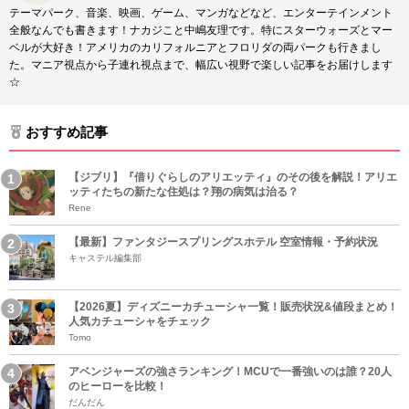
テーマパーク、音楽、映画、ゲーム、マンガなどなど、エンターテインメント
全般なんでも書きます！ナカジこと中嶋友理です。特にスターウォーズとマー
ベルが大好き！アメリカのカリフォルニアとフロリダの両パークも行きまし
た。マニア視点から子連れ視点まで、幅広い視野で楽しい記事をお届けします
☆
おすすめ記事
【ジブリ】『借りぐらしのアリエッティ』のその後を解説！アリエ
ッティたちの新たな住処は？翔の病気は治る？
Rene
【最新】ファンタジースプリングスホテル 空室情報・予約状況
キャステル編集部
【2026夏】ディズニーカチューシャ一覧！販売状況&値段まとめ！
人気カチューシャをチェック
Tomo
アベンジャーズの強さランキング！MCUで一番強いのは誰？20人
のヒーローを比較！
だんだん