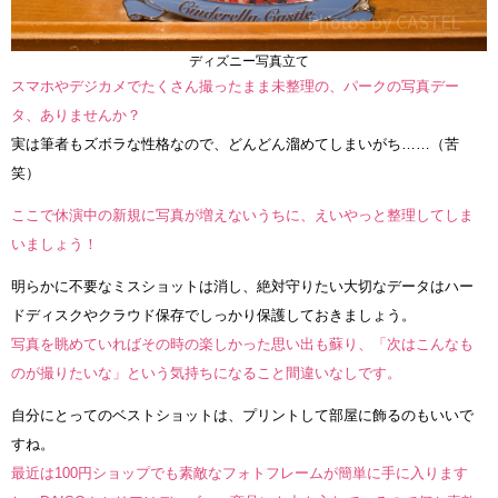
ディズニー写真立て
スマホやデジカメでたくさん撮ったまま未整理の、パークの写真デー
タ、ありませんか？
実は筆者もズボラな性格なので、どんどん溜めてしまいがち……（苦
笑）
ここで休演中の新規に写真が増えないうちに、えいやっと整理してしま
いましょう！
明らかに不要なミスショットは消し、絶対守りたい大切なデータはハー
ドディスクやクラウド保存でしっかり保護しておきましょう。
写真を眺めていればその時の楽しかった思い出も蘇り、「次はこんなも
のが撮りたいな」という気持ちになること間違いなしです。
自分にとってのベストショットは、プリントして部屋に飾るのもいいで
すね。
最近は100円ショップでも素敵なフォトフレームが簡単に手に入ります