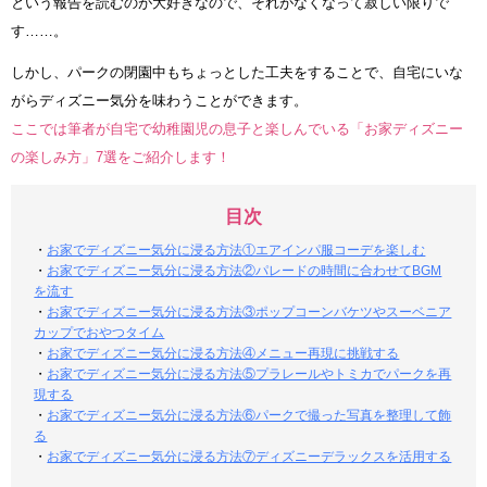
という報告を読むのが大好きなので、それがなくなって寂しい限りで
す……。
しかし、パークの閉園中もちょっとした工夫をすることで、自宅にいな
がらディズニー気分を味わうことができます。
ここでは筆者が自宅で幼稚園児の息子と楽しんでいる「お家ディズニー
の楽しみ方」7選をご紹介します！
目次
・
お家でディズニー気分に浸る方法①エアインパ服コーデを楽しむ
・
お家でディズニー気分に浸る方法②パレードの時間に合わせてBGM
を流す
・
お家でディズニー気分に浸る方法③ポップコーンバケツやスーベニア
カップでおやつタイム
・
お家でディズニー気分に浸る方法④メニュー再現に挑戦する
・
お家でディズニー気分に浸る方法⑤プラレールやトミカでパークを再
現する
・
お家でディズニー気分に浸る方法⑥パークで撮った写真を整理して飾
る
・
お家でディズニー気分に浸る方法⑦ディズニーデラックスを活用する