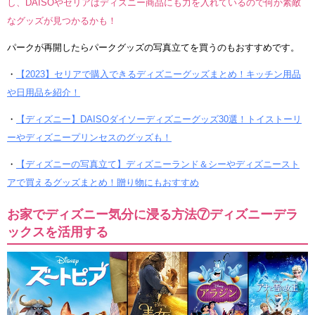
し、DAISOやセリアはディズニー商品にも力を入れているので何か素敵
なグッズが見つかるかも！
パークが再開したらパークグッズの写真立てを買うのもおすすめです。
・
【2023】セリアで購入できるディズニーグッズまとめ！キッチン用品
や日用品を紹介！
・
【ディズニー】DAISOダイソーディズニーグッズ30選！トイストーリ
ーやディズニープリンセスのグッズも！
・
【ディズニーの写真立て】ディズニーランド＆シーやディズニースト
アで買えるグッズまとめ！贈り物にもおすすめ
お家でディズニー気分に浸る方法⑦ディズニーデラ
ックスを活用する