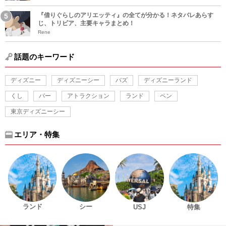
『借りぐらしのアリエッティ』の全てが分かる！ネタバレあらす
じ、トリビア、主要キャラまとめ！
Rene
話題のキーワード
ディズニー
ディズニーシー
バズ
ディズニーランド
くし
バー
アトラクション
ランド
ペン
東京ディズニーシー
エリア・特集
ランド
シー
USJ
特集