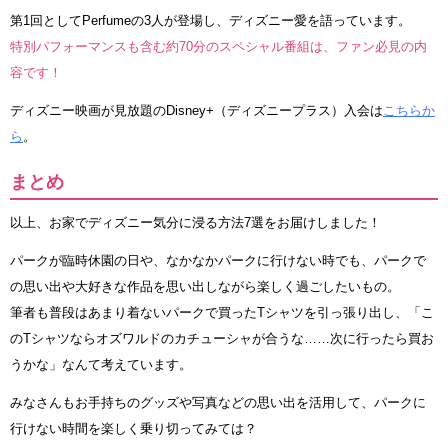
第1回としてPerfumeの3人が登場し、ディズニー愛を語っています。
特別パフォーマンスも含む約70分のスペシャル番組は、ファン必見の内
容です！
ディズニー映画が見放題のDisney+（ディズニープラス）入会は
こちらか
ら
。
まとめ
以上、お家でディズニー気分に浸る方法7選をお届けしました！
パークが臨時休園の日や、なかなかパークに行けない時でも、パークで
の思い出や大好きな作品を思い出しながら楽しく過ごしたいもの。
筆者も普段はあまり着ないパークで買ったTシャツを引っ張り出し、「こ
のTシャツならオズワルドのカチューシャが合うな……次に行ったら買お
うかな」なんて考えています。
みなさんもお手持ちのグッズや写真などの思い出を活用して、パークに
行けない時間を楽しく乗り切ってみては？