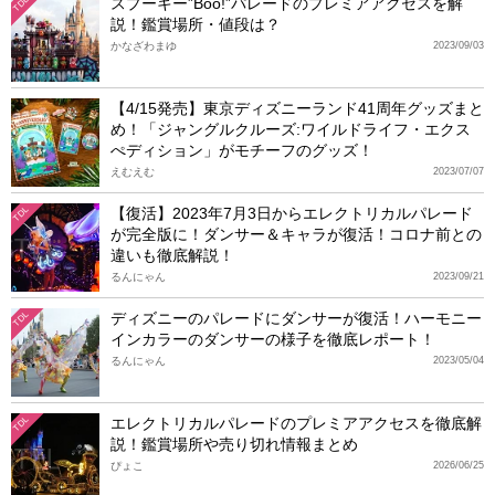
スプーキー”Boo!”パレードのプレミアアクセスを解
TDL
説！鑑賞場所・値段は？
かなざわまゆ
2023/09/03
【4/15発売】東京ディズニーランド41周年グッズまと
め！「ジャングルクルーズ:ワイルドライフ・エクス
ぺディション」がモチーフのグッズ！
えむえむ
2023/07/07
【復活】2023年7月3日からエレクトリカルパレード
TDL
が完全版に！ダンサー＆キャラが復活！コロナ前との
違いも徹底解説！
るんにゃん
2023/09/21
ディズニーのパレードにダンサーが復活！ハーモニー
TDL
インカラーのダンサーの様子を徹底レポート！
るんにゃん
2023/05/04
エレクトリカルパレードのプレミアアクセスを徹底解
TDL
説！鑑賞場所や売り切れ情報まとめ
ぴょこ
2026/06/25