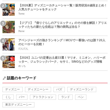
【2026夏】ディズニーカチューシャ一覧！販売状況&値段まとめ！
人気カチューシャをチェック
Tomo
【ジブリ】『借りぐらしのアリエッティ』のその後を解説！アリエ
ッティたちの新たな住処は？翔の病気は治る？
Rene
アベンジャーズの強さランキング！MCUで一番強いのは誰？20人
のヒーローを比較！
だんだん
【2026】ユニバの定番お土産33選！マリオ、ミニオン、ハリーポ
ッター、ジュラシックパーク、セサミ、SINGなどのグッズ情報
めっち
話題のキーワード
ディズニー
ディズニーシー
バズ
ディズニーランド
くし
バー
アトラクション
ランド
ペン
東京ディズニーシー