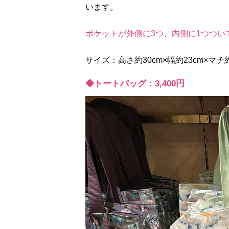
います。
ポケットが外側に3つ、内側に1つつい
サイズ：高さ約30cm×幅約23cm×マチ約
◆トートバッグ：3,400円