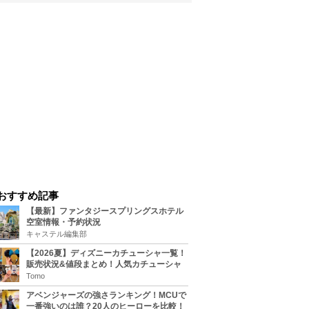
おすすめ記事
【最新】ファンタジースプリングスホテル
空室情報・予約状況
キャステル編集部
【2026夏】ディズニーカチューシャ一覧！
販売状況&値段まとめ！人気カチューシャ
をチェック
Tomo
アベンジャーズの強さランキング！MCUで
一番強いのは誰？20人のヒーローを比較！