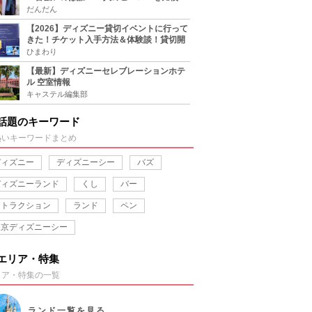
だんだん
【2026】ディズニー貸切イベントに行って
きた！チケット入手方法＆体験談！貸切開
催日程まとめ！
ひまわり
【最新】ディズニーセレブレーションホテ
ル 空室情報
キャステル編集部
話題のキーワード
熱いキーワードまとめ
ディズニー
ディズニーシー
バズ
ディズニーランド
くし
バー
アトラクション
ランド
ペン
東京ディズニーシー
エリア・特集
リア・特集の一覧
ランド
一覧を見る