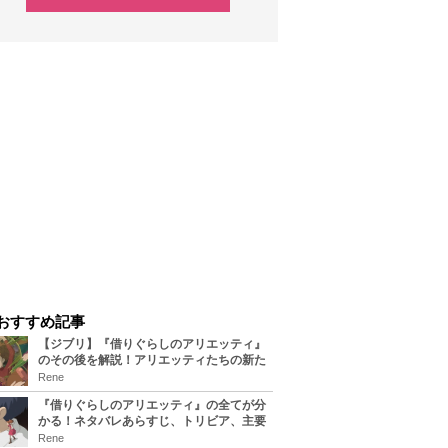
おすすめ記事
【ジブリ】『借りぐらしのアリエッティ』
のその後を解説！アリエッティたちの新た
な住処は？翔の病気は治る？
Rene
『借りぐらしのアリエッティ』の全てが分
かる！ネタバレあらすじ、トリビア、主要
キャラまとめ！
Rene