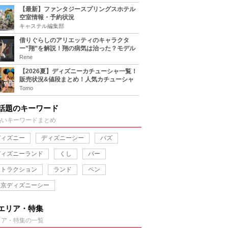
【最新】ファンタジースプリングスホテル
空室情報・予約状況
キャステル編集部
借りぐらしのアリエッティのキャラクタ
ー”翔”を解説！翔の病気は治った？モデル
は誰？
Rene
【2026夏】ディズニーカチューシャ一覧！
販売状況&値段まとめ！人気カチューシャ
をチェック
Tomo
話題のキーワード
熱いキーワードまとめ
ディズニー
ディズニーシー
バズ
ディズニーランド
くし
バー
アトラクション
ランド
ペン
東京ディズニーシー
エリア・特集
リア・特集の一覧