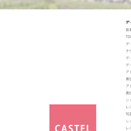
デ
新
TD
デ
チ
デ
デ
ア
裏
ア
裏
シ
レ
写
シ
レ