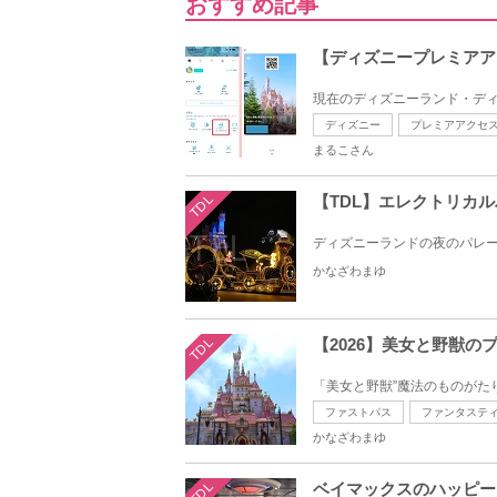
おすすめ記事
【ディズニープレミアア
現在のディズニーランド・ディズ
ディズニー
プレミアアクセ
まるこさん
TDL
【TDL】エレクトリカ
ディズニーランドの夜のパレー
かなざわまゆ
TDL
【2026】美女と野獣
「美女と野獣”魔法のものがたり
ファストパス
ファンタステ
かなざわまゆ
TDL
ベイマックスのハッピー