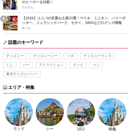
のヒーローを比較！
だんだん
【2026】ユニバの定番お土産33選！マリオ、ミニオン、ハリーポ
ッター、ジュラシックパーク、セサミ、SINGなどのグッズ情報
めっち
話題のキーワード
ディズニー
ディズニーシー
バズ
ディズニーランド
くし
バー
アトラクション
ランド
ペン
東京ディズニーシー
エリア・特集
ランド
シー
USJ
特集