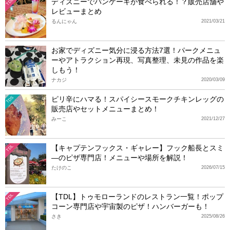
ディズニーでパンケーキが食べられる！？販売店舗や
TDL
レビューまとめ
るんにゃん
2021/03/21
お家でディズニー気分に浸る方法7選！パークメニュ
ーやアトラクション再現、写真整理、未見の作品を楽
しもう！
ナカジ
2020/03/09
ピリ辛にハマる！スパイシースモークチキンレッグの
TDS
販売店やセットメニューまとめ！
みーこ
2021/12/27
【キャプテンフックス・ギャレー】フック船長とスミ
TDL
―のピザ専門店！メニューや場所を解説！
たけのこ
2026/07/15
【TDL】トゥモローランドのレストラン一覧！ポップ
TDL
コーン専門店や宇宙製のピザ！ハンバーガーも！
さき
2025/08/26