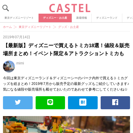
東京ディズニーリゾート
ディズニー・お土産
新着情報
ディズニーランド
ディ
ホーム
東京ディズニーリゾート
グッズ・お土産
2019年07月14日
【最新版】ディズニーで買えるトミカ18選！値段＆販売
場所まとめ！イベント限定＆アトラクショントミカも
mimi
今回は東京ディズニーランド＆ディズニーシーのパーク内外で買えるトミカグ
ッズを総まとめ！2019年7月から販売予定の最新グッズもご紹介していきます♪
気になる値段や販売場所も載せておいたのであわせて参考にしてくださいね☆