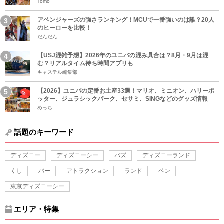
Tomo
アベンジャーズの強さランキング！MCUで一番強いのは誰？20人
のヒーローを比較！
だんだん
【USJ混雑予想】2026年のユニバの混み具合は？8月・9月は混
む？リアルタイム待ち時間アプリも
キャステル編集部
【2026】ユニバの定番お土産33選！マリオ、ミニオン、ハリーポ
ッター、ジュラシックパーク、セサミ、SINGなどのグッズ情報
めっち
話題のキーワード
ディズニー
ディズニーシー
バズ
ディズニーランド
くし
バー
アトラクション
ランド
ペン
東京ディズニーシー
エリア・特集