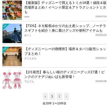
【最新版】ディズニーで買えるトミカ18選！値段＆販
売場所まとめ！イベント限定＆アトラクショントミカ
も
mimi
2019/07/14
【TDS】ネモ船長ゆかりのお土産ショップ、ノーチラ
TDS
スギフトを紹介！身に着けグッズや便利アイテムも
みーこ
2023/01/24
【ディズニーシーの喫煙所】場所＆タバコ販売ショッ
TDS
プまとめ！
さくらもち
2025/09/17
【2/1発売】春らしい桜のディズニーグッズ27選！ピ
ンクのドナデジぬいばも新登場！
てんてん
2019/01/08
‹
1
2
›
全20件 1〜10件目