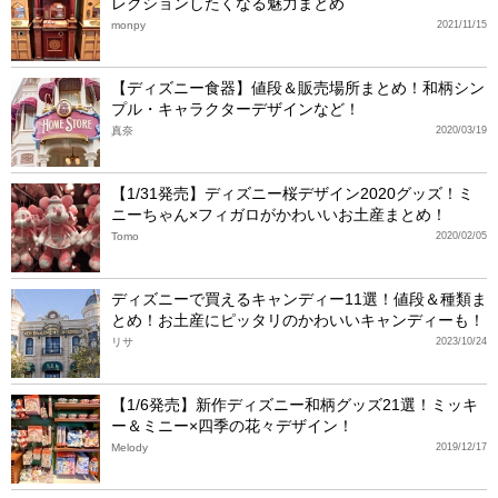
レクションしたくなる魅力まとめ
monpy
2021/11/15
【ディズニー食器】値段＆販売場所まとめ！和柄シン
プル・キャラクターデザインなど！
真奈
2020/03/19
【1/31発売】ディズニー桜デザイン2020グッズ！ミ
ニーちゃん×フィガロがかわいいお土産まとめ！
Tomo
2020/02/05
ディズニーで買えるキャンディー11選！値段＆種類ま
とめ！お土産にピッタリのかわいいキャンディーも！
リサ
2023/10/24
【1/6発売】新作ディズニー和柄グッズ21選！ミッキ
ー＆ミニー×四季の花々デザイン！
Melody
2019/12/17