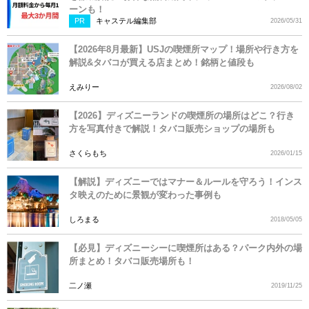
ーンも！
PR
キャステル編集部
2026/05/31
【2026年8月最新】USJの喫煙所マップ！場所や行き方を
解説&タバコが買える店まとめ！銘柄と値段も
えみりー
2026/08/02
【2026】ディズニーランドの喫煙所の場所はどこ？行き
方を写真付きで解説！タバコ販売ショップの場所も
さくらもち
2026/01/15
【解説】ディズニーではマナー＆ルールを守ろう！インス
タ映えのために景観が変わった事例も
しろまる
2018/05/05
【必見】ディズニーシーに喫煙所はある？パーク内外の場
所まとめ！タバコ販売場所も！
二ノ瀬
2019/11/25