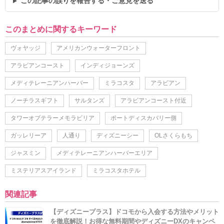
この記事の誤りを報告する・ご意見を送る
このまとめに関するキーワード
ヴォヤッジ
アメリカンウォーターフロント
アラビアンコースト
インディジョーンズ
メディテレーニアンハーバー
ミラコスタ
アラビアン
ノーチラスギフト
サルタンズ
アラビアンコースト付近
タワーオブテラーメモラビリア
ポートディスカバリー側
ガッレリーア
人通り
ディズニーシー
OLさくらもち
ジャスミン
メディテレーニアンハーバーエリア
ミステリアスアイランド
ミラコスタホテル
関連記事
【ディズニープラス】ドコモから入会する方法やメリット
を徹底解説！お得な無料期間やディズニーDXのキャンペ