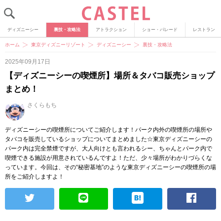
ディズニーシー
裏技・攻略法
アトラクション
ショー・パレード
レストラン
ホーム
東京ディズニーリゾート
ディズニーシー
裏技・攻略法
2025年09月17日
【ディズニーシーの喫煙所】場所＆タバコ販売ショップ
まとめ！
さくらもち
ディズニーシーの喫煙所についてご紹介します！パーク内外の喫煙所の場所や
タバコを販売しているショップについてまとめました☆東京ディズニーシーの
パーク内は完全禁煙ですが、大人向けとも言われるシー、ちゃんとパーク内で
喫煙できる施設が用意されているんですよ！ただ、少々場所がわかりづらくな
っています。今回は、その“秘密基地”のような東京ディズニーシーの喫煙所の場
所をご紹介しますよ！