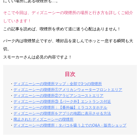
にくい場所にある喫煙所も…。
そこで今回は、ディズニーシーの喫煙所の場所と行き方を詳しくご紹介
していきます！
この記事を読めば、喫煙所を求めて道に迷う心配はありません！
パーク内は喫煙禁止ですが、嗜好品を楽しんでホッと一息する瞬間も大
切。
スモーカーさんは必見の内容ですよ！
目次
・
ディズニーシーの喫煙所マップ：全部で3つの喫煙所
・
ディズニーシーの喫煙所①アメリカンウォーターフロントエリア
・
ディズニーシーの喫煙所②アラビアンコーストエリア
・
ディズニーシーの喫煙所③【パーク外】エントランス付近
・
ディズニーシーの喫煙所：【番外編】ミラコスタホテル
・
ディズニーシーの喫煙所をアプリの地図に表示させる方法
・
廃止されたディズニーシーの喫煙所
・
ディズニーシーの喫煙所：タバコを吸う上でのQ&A・販売ショップ