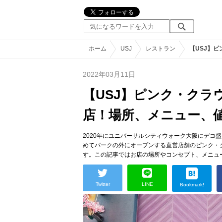
ホーム
USJ
レストラン
【USJ】
2022年03月11日
【USJ】ピンク・クラ
店！場所、メニュー、
2020年にユニバーサルシティウォーク大阪にデコ盛り
めてパークの外にオープンする直営店舗のピンク・
す。この記事ではお店の場所やコンセプト、メニュ
Twitter
LINE
Bookmark!