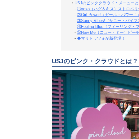
・
USJのピンククラウド：メニュー
-
①xoxo（ハグ＆キス）ストロベリ
-
②Girl Power!（ガール・パワ
-
③Sunny Vibes!（サニー・バ
-
④Feeling Blue（フィーリ
-
⑤New Me（ニュー・ミー）ピーチ
-
◆マリトッツォが新登場！
USJのピンク・クラウドとは？