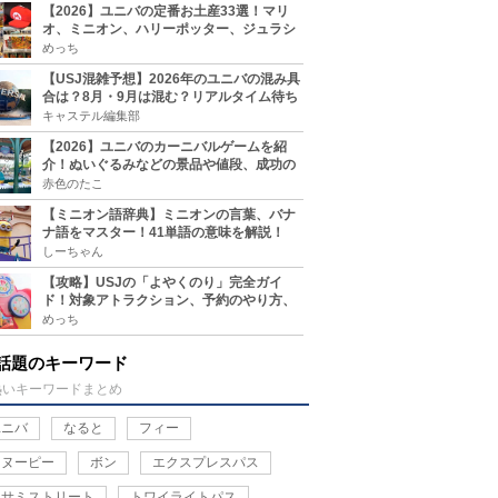
【2026】ユニバの定番お土産33選！マリ
オ、ミニオン、ハリーポッター、ジュラシ
ックパーク、セサミ、SINGなどのグッズ情
めっち
報
【USJ混雑予想】2026年のユニバの混み具
合は？8月・9月は混む？リアルタイム待ち
時間アプリも
キャステル編集部
【2026】ユニバのカーニバルゲームを紹
介！ぬいぐるみなどの景品や値段、成功の
コツ、実施場所まとめ
赤色のたこ
【ミニオン語辞典】ミニオンの言葉、バナ
ナ語をマスター！41単語の意味を解説！
しーちゃん
【攻略】USJの「よやくのり」完全ガイ
ド！対象アトラクション、予約のやり方、
整理券との違い、注意点を紹介
めっち
話題のキーワード
熱いキーワードまとめ
ユニバ
なると
フィー
スヌーピー
ボン
エクスプレスパス
セサミストリート
トワイライトパス