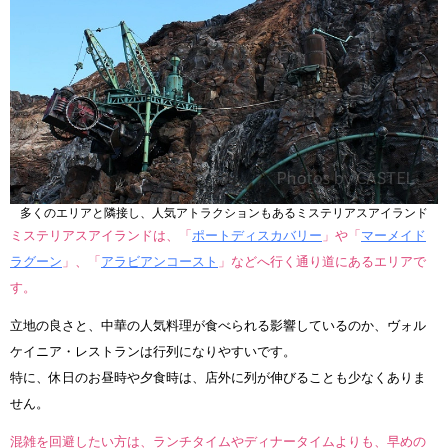
多くのエリアと隣接し、人気アトラクションもあるミステリアスアイランド
ミステリアスアイランドは、「
ポートディスカバリー
」や「
マーメイド
ラグーン
」、「
アラビアンコースト
」などへ行く通り道にあるエリアで
す。
立地の良さと、中華の人気料理が食べられる影響しているのか、ヴォル
ケイニア・レストランは行列になりやすいです。
特に、休日のお昼時や夕食時は、店外に列が伸びることも少なくありま
せん。
混雑を回避したい方は、ランチタイムやディナータイムよりも、早めの