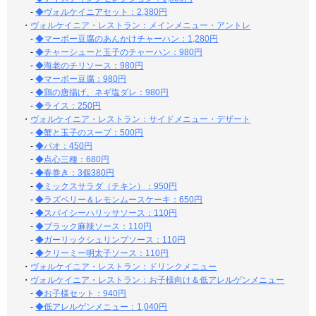
-
◆ヴォルケイニアセット：2,380円
・
ヴォルケイニア・レストラン：メインメニュー・アントレ
-
◆マーボー豆腐のあんかけチャーハン：1,280円
-
◆チャーシューと玉子のチャーハン：980円
-
◆海老のチリソース：980円
-
◆マーボー豆腐：980円
-
◆鶏の唐揚げ、ネギ塩ダレ：980円
-
◆ライス：250円
・
ヴォルケイニア・レストラン：サイドメニュー・デザート
-
◆蟹と玉子のスープ：500円
-
◆パオ：450円
-
◆点心三種：680円
-
◆春巻き：3個380円
-
◆ミックスサラダ（チキン）：950円
-
◆ラズベリー＆レモンムースケーキ：650円
-
◆スパイシーハリッサソース：110円
-
◆ブラック麻辣ソース：110円
-
◆ガーリックシュリンプソース：110円
-
◆クリーミー明太子ソース：110円
・
ヴォルケイニア・レストラン：ドリンクメニュー
・
ヴォルケイニア・レストラン：お子様向け＆低アレルゲンメニュー
-
◆お子様セット：940円
-
◆低アレルゲンメニュー：1,040円