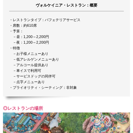
ヴォルケイニア・レストラン：概要
・レストランタイプ：バフェテリアサービス
・席数：約610席
・予算：
－昼：1,200～2,200円
－夜：1,200～2,200円
・特徴
－お子様メニューあり
－低アレルゲンメニューあり
－アルコール提供あり
－車イスで利用可
－サービスドッグの同伴可
－点字メニューあり
・プライオリティ・シーティング：非対象
◎レストランの場所