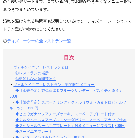
の可愛いデザートまで、見ているだけでお腹が空きそうなメニューを写
真つきでまとめています。
混雑を避けられる時間帯も説明しているので、ディズニーシーでのレス
トラン選びの参考にしてください。
◎
ディズニーシーの全レストラン一覧
目次
・
ヴォルケイニア・レストランとは
-
◎レストランの場所
-
◎混雑しない時間帯は？
・
ヴォルケイニア・レストラン：期間限定メニュー
-
◆【販売予定】杏仁豆腐＆フルーツサンデー、ピスタチオ添え：
600円
-
◆【販売予定】スパークリングカクテル（ウォッカ＆トロピカルフ
ルーツ）：830円
-
◆ヒュウガナツレアチーズケーキ、スーベニアプレート付き
-
◆ミルクムース＆アップル・ソーダゼリー、スーベニアカップ付き
-
◆スペシャルスーベニアプレート：対象メニューにプラス1,800円
-
◆スーベニアプレート
-
◆テイスティングセレクション：1,800円