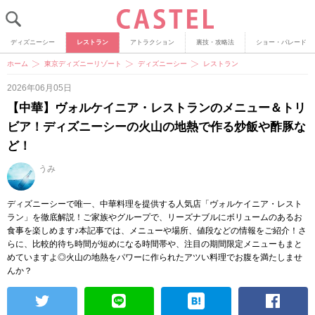
ディズニーシー
レストラン
アトラクション
裏技・攻略法
ショー・パレード
ホーム
東京ディズニーリゾート
ディズニーシー
レストラン
2026年06月05日
【中華】ヴォルケイニア・レストランのメニュー＆トリ
ビア！ディズニーシーの火山の地熱で作る炒飯や酢豚な
ど！
うみ
ディズニーシーで唯一、中華料理を提供する人気店「ヴォルケイニア・レスト
ラン」を徹底解説！ご家族やグループで、リーズナブルにボリュームのあるお
食事を楽しめます♪本記事では、メニューや場所、値段などの情報をご紹介！さ
らに、比較的待ち時間が短めになる時間帯や、注目の期間限定メニューもまと
めていますよ◎火山の地熱をパワーに作られたアツい料理でお腹を満たしませ
んか？