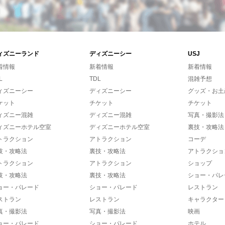
ィズニーランド
ディズニーシー
USJ
着情報
新着情報
新着情報
L
TDL
混雑予想
ィズニーシー
ディズニーシー
グッズ・お土
ケット
チケット
チケット
ィズニー混雑
ディズニー混雑
写真・撮影法
ィズニーホテル空室
ディズニーホテル空室
裏技・攻略法
トラクション
アトラクション
コーデ
技・攻略法
裏技・攻略法
アトラクショ
トラクション
アトラクション
ショップ
技・攻略法
裏技・攻略法
ショー・パレ
ョー・パレード
ショー・パレード
レストラン
ストラン
レストラン
キャラクター
真・撮影法
写真・撮影法
映画
ョー・パレード
ショー・パレード
ホテル