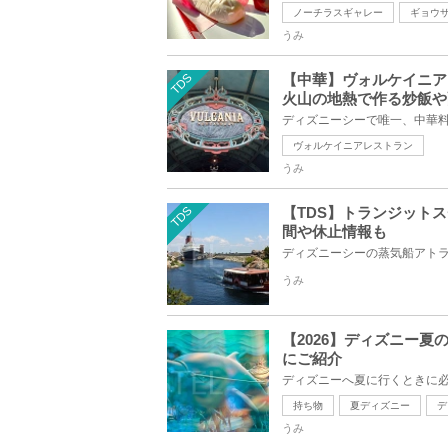
ノーチラスギャレー
ギョウ
うみ
TDS
【中華】ヴォルケイニア
火山の地熱で作る炒飯や
ヴォルケイニアレストラン
うみ
TDS
【TDS】トランジット
間や休止情報も
うみ
【2026】ディズニー
にご紹介
持ち物
夏ディズニー
デ
うみ