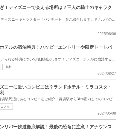
ぎ！ディズニーで会える場所は？三人の騎士のキャラク
映画「三人の騎士」に登場するディズニーキャラクター「パンチート」をご紹介します。ドナルドの友達で...
2025/08/06
ホテルの宿泊特典！ハッピーエントリーや限定トートバ
ディズニーホテルの宿泊者が受けられる特典について徹底解説します！ディズニーホテルに宿泊すると、入...
無料
2024/08/27
ズニーに近いコンビニは？ランドホテル・ミラコスタ・
利
ディズニーへの最寄り駅、JR舞浜駅周辺にあるコンビニをご紹介！舞浜駅から3km圏内までのコンビニを距離...
ラコスタ
2024/05/08
ンリバー鉄道徹底解説！最後の恐竜に注意！アナウンス