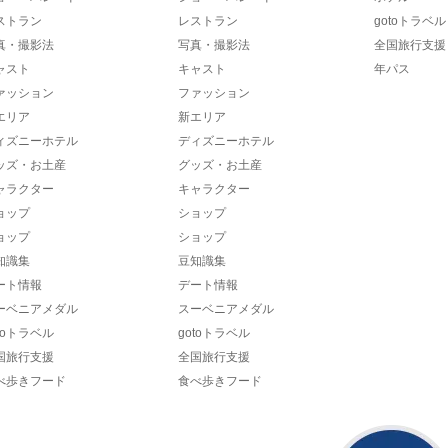
ストラン
レストラン
gotoトラベル
真・撮影法
写真・撮影法
全国旅行支援
ャスト
キャスト
年パス
ァッション
ファッション
エリア
新エリア
ィズニーホテル
ディズニーホテル
ッズ・お土産
グッズ・お土産
ャラクター
キャラクター
ョップ
ショップ
ョップ
ショップ
知識集
豆知識集
ート情報
デート情報
ーベニアメダル
スーベニアメダル
toトラベル
gotoトラベル
国旅行支援
全国旅行支援
べ歩きフード
食べ歩きフード