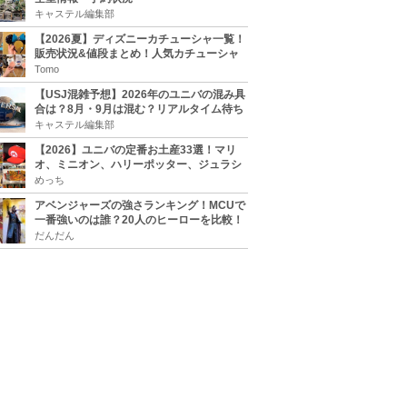
キャステル編集部
【2026夏】ディズニーカチューシャ一覧！
販売状況&値段まとめ！人気カチューシャ
をチェック
Tomo
【USJ混雑予想】2026年のユニバの混み具
合は？8月・9月は混む？リアルタイム待ち
時間アプリも
キャステル編集部
【2026】ユニバの定番お土産33選！マリ
オ、ミニオン、ハリーポッター、ジュラシ
ックパーク、セサミ、SINGなどのグッズ情
めっち
報
アベンジャーズの強さランキング！MCUで
一番強いのは誰？20人のヒーローを比較！
だんだん