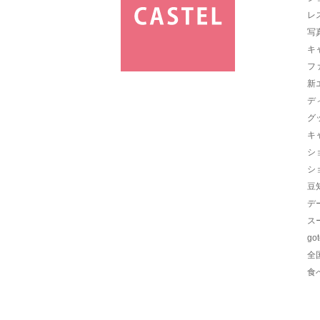
レ
写
キ
フ
新
デ
グ
キ
シ
シ
豆
デ
ス
go
全
食