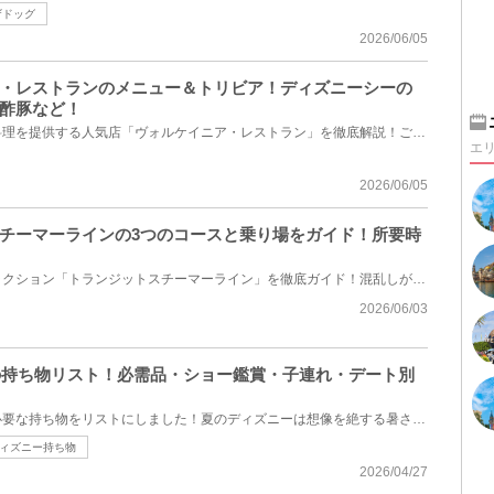
ザドッグ
2026/06/05
・レストランのメニュー＆トリビア！ディズニーシーの
酢豚など！
ディズニーシーで唯一、中華料理を提供する人気店「ヴォルケイニア・レストラン」を徹底解説！ご家族や...
エ
2026/06/05
スチーマーラインの3つのコースと乗り場をガイド！所要時
ディズニーシーの蒸気船アトラクション「トランジットスチーマーライン」を徹底ガイド！混乱しがちな全...
2026/06/03
夏の持ち物リスト！必需品・ショー鑑賞・子連れ・デート別
ディズニーへ夏に行くときに必要な持ち物をリストにしました！夏のディズニーは想像を絶する暑さになり...
ィズニー持ち物
2026/04/27