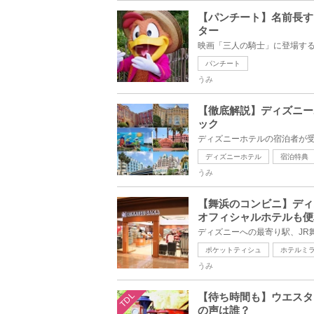
【パンチート】名前長す
ター
パンチート
うみ
【徹底解説】ディズニー
ック
ディズニーホテル
宿泊特典
うみ
【舞浜のコンビニ】ディ
オフィシャルホテルも便
ポケットティシュ
ホテルミ
うみ
TDL
【待ち時間も】ウエスタ
の声は誰？