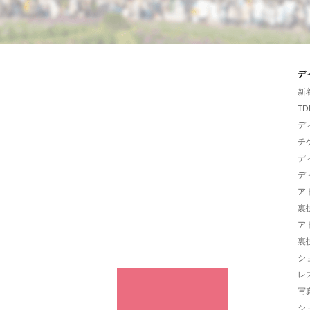
デ
新
TD
デ
チ
デ
デ
ア
裏
ア
裏
シ
レ
写
シ