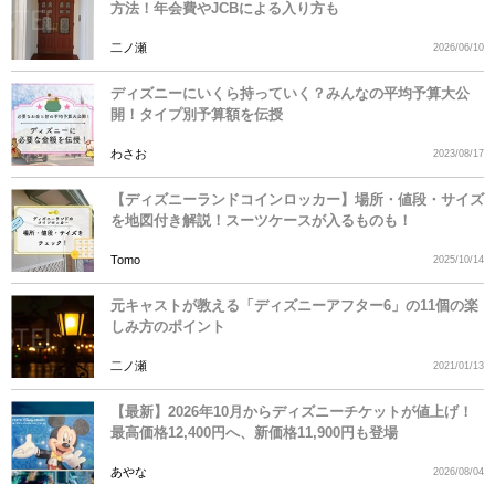
方法！年会費やJCBによる入り方も
二ノ瀬
2026/06/10
ディズニーにいくら持っていく？みんなの平均予算大公
開！タイプ別予算額を伝授
わさお
2023/08/17
【ディズニーランドコインロッカー】場所・値段・サイズ
を地図付き解説！スーツケースが入るものも！
Tomo
2025/10/14
元キャストが教える「ディズニーアフター6」の11個の楽
しみ方のポイント
二ノ瀬
2021/01/13
【最新】2026年10月からディズニーチケットが値上げ！
最高価格12,400円へ、新価格11,900円も登場
あやな
2026/08/04