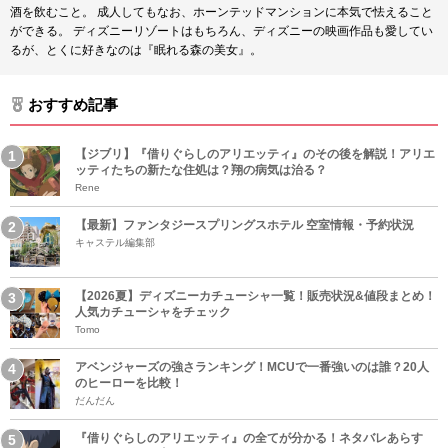
酒を飲むこと。 成人してもなお、ホーンテッドマンションに本気で怯えること
ができる。 ディズニーリゾートはもちろん、ディズニーの映画作品も愛してい
るが、とくに好きなのは『眠れる森の美女』。
おすすめ記事
【ジブリ】『借りぐらしのアリエッティ』のその後を解説！アリエ
ッティたちの新たな住処は？翔の病気は治る？
Rene
【最新】ファンタジースプリングスホテル 空室情報・予約状況
キャステル編集部
【2026夏】ディズニーカチューシャ一覧！販売状況&値段まとめ！
人気カチューシャをチェック
Tomo
アベンジャーズの強さランキング！MCUで一番強いのは誰？20人
のヒーローを比較！
だんだん
『借りぐらしのアリエッティ』の全てが分かる！ネタバレあらす