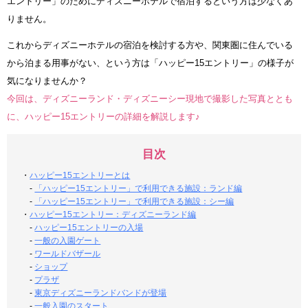
エントリー」のためにディズニーホテルで宿泊するという方は少なくあ
りません。
これからディズニーホテルの宿泊を検討する方や、関東圏に住んでいる
から泊まる用事がない、という方は「ハッピー15エントリー」の様子が
気になりませんか？
今回は、ディズニーランド・ディズニーシー現地で撮影した写真ととも
に、ハッピー15エントリーの詳細を解説します♪
目次
・
ハッピー15エントリーとは
-
「ハッピー15エントリー」で利用できる施設：ランド編
-
「ハッピー15エントリー」で利用できる施設：シー編
・
ハッピー15エントリー：ディズニーランド編
-
ハッピー15エントリーの入場
-
一般の入園ゲート
-
ワールドバザール
-
ショップ
-
プラザ
-
東京ディズニーランドバンドが登場
-
一般入園のスタート