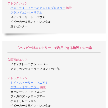
アトラクション
・
バズ・ライトイヤーのアストロブロスター
施設
・
グランドエンポーリアム
・メインストリート・ハウス
・ベビーカー＆車いす・レンタル
・迷子センター
「ハッピー15エントリー」で利用できる施設：シー編
入園可能エリア
・メディテレーニアンハーバー
・アメリカンウォーターフロントの一部
アトラクション
・
トイ・ストーリー・マニア！
・
タワー・オブ・テラー
施設
・ガッレーリア・ディズニー
・フィガロズ・クロージアー
・ゲストリレーション
・ベビーカー＆車イス・レンタル