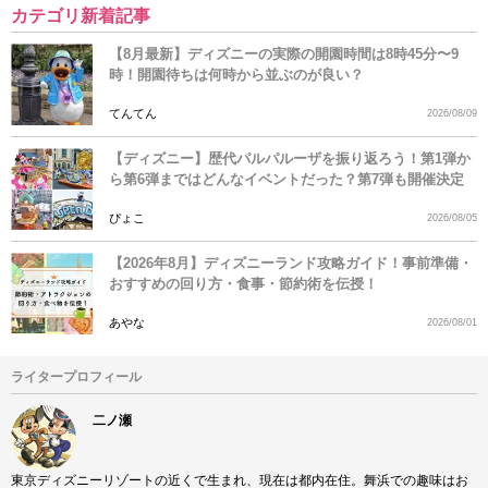
カテゴリ新着記事
【8月最新】ディズニーの実際の開園時間は8時45分〜9
時！開園待ちは何時から並ぶのが良い？
てんてん
2026/08/09
【ディズニー】歴代パルパルーザを振り返ろう！第1弾か
ら第6弾まではどんなイベントだった？第7弾も開催決定
ぴょこ
2026/08/05
【2026年8月】ディズニーランド攻略ガイド！事前準備・
おすすめの回り方・食事・節約術を伝授！
あやな
2026/08/01
ライタープロフィール
二ノ瀬
東京ディズニーリゾートの近くで生まれ、現在は都内在住。舞浜での趣味はお