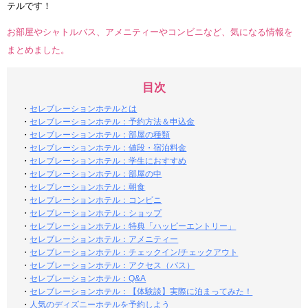
テルです！
お部屋やシャトルバス、アメニティーやコンビニなど、気になる情報を
まとめました。
目次
・
セレブレーションホテルとは
・
セレブレーションホテル：予約方法＆申込金
・
セレブレーションホテル：部屋の種類
・
セレブレーションホテル：値段・宿泊料金
・
セレブレーションホテル：学生におすすめ
・
セレブレーションホテル：部屋の中
・
セレブレーションホテル：朝食
・
セレブレーションホテル：コンビニ
・
セレブレーションホテル：ショップ
・
セレブレーションホテル：特典「ハッピーエントリー」
・
セレブレーションホテル：アメニティー
・
セレブレーションホテル：チェックイン/チェックアウト
・
セレブレーションホテル：アクセス（バス）
・
セレブレーションホテル：Q&A
・
セレブレーションホテル：【体験談】実際に泊まってみた！
・
人気のディズニーホテルを予約しよう