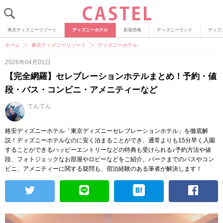
東京ディズニーリゾート
ディズニーホテル
新着情報
ディズニーランド
ディズ
ホーム
東京ディズニーリゾート
ディズニーホテル
2026年04月01日
【完全網羅】セレブレーションホテルまとめ！予約・値
段・バス・コンビニ・アメニティーなど
てんてん
格安ディズニーホテル「東京ディズニーセレブレーションホテル」を徹底解
説！ディズニーホテルなのに安く泊まることができ、通常よりも15分早く入園
することができるハッピーエントリーなどの特典も受けられる♪予約方法や値
段、フォトジェックなお部屋やロビーなどをご紹介。パークまでのバスやコン
ビニ、アメニティーに関する疑問も、宿泊経験のある筆者が解決します！