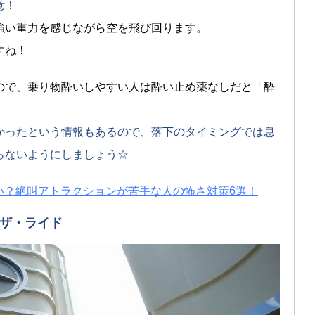
意！
強い重力を感じながら空を飛び回ります。
すね！
ので、乗り物酔いしやすい人は酔い止め薬なしだと「酔
かったという情報もあるので、落下のタイミングでは息
らないようにしましょう☆
い？絶叫アトラクションが苦手な人の怖さ対策6選！
・ザ・ライド