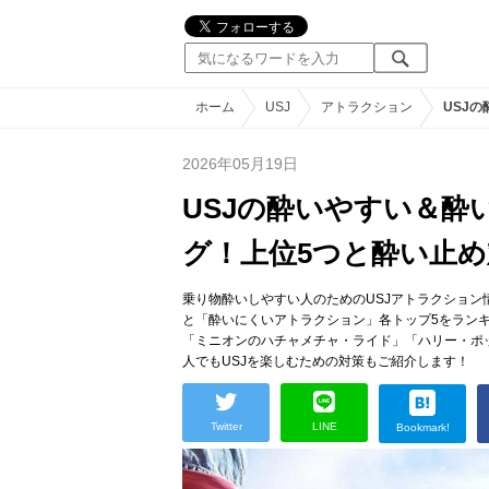
ホーム
USJ
アトラクション
USJ
2026年05月19日
USJの酔いやすい＆
グ！上位5つと酔い止
乗り物酔いしやすい人のためのUSJアトラクション
と「酔いにくいアトラクション」各トップ5をラン
「ミニオンのハチャメチャ・ライド」「ハリー・ポ
人でもUSJを楽しむための対策もご紹介します！
Twitter
LINE
Bookmark!