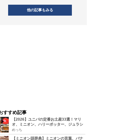
他の記事もみる
おすすめ記事
【2026】ユニバの定番お土産33選！マリ
オ、ミニオン、ハリーポッター、ジュラシ
ックパーク、セサミ、SINGなどのグッズ情
めっち
報
【ミニオン語辞典】ミニオンの言葉、バナ