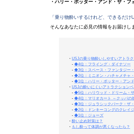
・ハリー・ポッター・アンド・ザ・フ
「乗り物酔いするけれど、できるだけU
そんなあなたに必見の情報をお届けし
・
USJの乗り物酔いしやすいアトラク
-
◆4位：フライング・ダイナソー
-
◆3位：スペース・ファンタジー
-
◆2位：ミニオン・ハチャメチャ
-
◆1位：ハリー・ポッター・アン
・
USJの酔いにくいアトラクションベ
-
◆5位：ハリウッド・ドリーム・
-
◆4位：マリオカート ～クッパの
-
◆3位：ジュラシックパーク・ザ
-
◆2位：ドンキーコングのクレイ
-
◆1位：ジョーズ
・
酔い止め対策は？
・
もし酔って体調が悪くなったら？