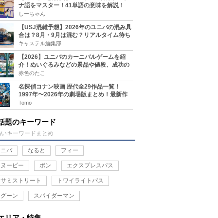
ナ語をマスター！41単語の意味を解説！
しーちゃん
【USJ混雑予想】2026年のユニバの混み具
合は？8月・9月は混む？リアルタイム待ち
時間アプリも
キャステル編集部
【2026】ユニバのカーニバルゲームを紹
介！ぬいぐるみなどの景品や値段、成功の
コツ、実施場所まとめ
赤色のたこ
名探偵コナン映画 歴代全29作品一覧！
1997年〜2026年の劇場版まとめ！最新作
『名探偵コナン ハイウェイの堕天使』も
Tomo
話題のキーワード
熱いキーワードまとめ
ユニバ
なると
フィー
スヌーピー
ボン
エクスプレスパス
セサミストリート
トワイライトパス
ラグーン
スパイダーマン
エリア・特集