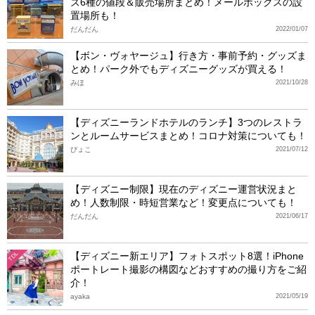
ズ6種の値段＆販売場所まとめ！メールボックスの設
置場所も！
だんだん
2022/01/07
【ボン・ヴォヤージュ】行き方・事前予約・グッズま
とめ！パーク外でもディズニーグッズが買える！
みほ
2021/10/28
【ディズニーランドホテルのランチ】3つのレストラ
ンとルームサービスまとめ！コロナ対策についても！
ぴょこ
2021/07/12
【ディズニー制限】現在のディズニー運営状況まと
め！人数制限・時短営業など！変更点についても！
だんだん
2021/06/17
【ディズニー新エリア】フォトスポット8選！iPhone
TDL
ポートレート撮影の構図などおすすめの撮り方をご紹
介！
ayaka
2021/05/19