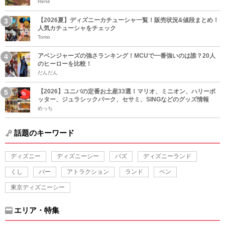
Rene
【2026夏】ディズニーカチューシャ一覧！販売状況&値段まとめ！
人気カチューシャをチェック
Tomo
アベンジャーズの強さランキング！MCUで一番強いのは誰？20人
のヒーローを比較！
だんだん
【2026】ユニバの定番お土産33選！マリオ、ミニオン、ハリーポ
ッター、ジュラシックパーク、セサミ、SINGなどのグッズ情報
めっち
話題のキーワード
ディズニー
ディズニーシー
バズ
ディズニーランド
くし
バー
アトラクション
ランド
ペン
東京ディズニーシー
エリア・特集