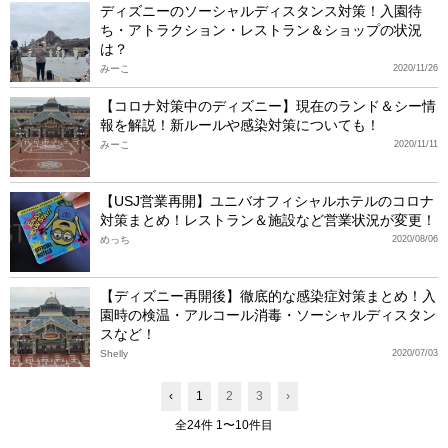
ディズニーのソーシャルディスタンス対策！入園待
ち・アトラクション・レストラン＆ショップの状況
は？
みーこ
2020/11/26
【コロナ対策中のディズニー】現在のランド＆シー情
報を解説！新ルールや感染対策についても！
みーこ
2020/11/11
【USJ営業再開】ユニバオフィシャルホテルのコロナ
対策まとめ！レストラン＆施設など営業状況が変更！
めっち
2020/08/06
【ディズニー再開後】徹底的な感染症対策まとめ！入
園時の検温・アルコール消毒・ソーシャルディスタン
スなど！
Shelly
2020/07/03
‹
1
2
3
›
全24件 1〜10件目