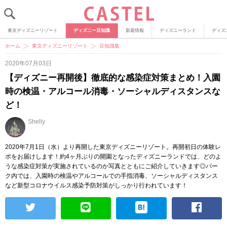
東京ディズニーリゾート
ディズニー豆知識
新着情報
ディズニーランド
ディズ
ホーム
東京ディズニーリゾート
豆知識集
2020年07月03日
【ディズニー再開後】徹底的な感染症対策まとめ！入園
時の検温・アルコール消毒・ソーシャルディスタンスな
ど！
Shelly
2020年7月1日（水）より再開した東京ディズニーリゾート。再開初日の体験レ
ポをお届けします！約4ヶ月ぶりの開園となったディズニーランドでは、どのよ
うな感染症対策が実施されているのか写真とともにご紹介していきます◎パー
ク内では、入園時の検温やアルコールでの手指消毒、ソーシャルディスタンス
など新型コロナウイルス感染予防対策がしっかり行われています！