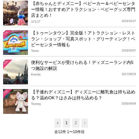
【赤ちゃんとディズニー】ベビーカー＆ベビーセンタ
ー情報！おすすめアトラクション・ベビーグッズ専門
店まとめ！
はなび
2023/10/27
【トゥーンタウン】完全版！アトラクション・レスト
TDL
ラン・ショップ・写真スポット・グリーティング！ベ
ビーセンター情報も
Tomo
2018/02/07
便利なサービスが受けられる！ディズニーランド内5
TDL
つ施設の解説
Koeda
2017/06/24
【子連れディズニー】ディズニーに離乳食は持ち込め
TDL
る？温めOK？はさみは持ち込める？
Tommy
2026/04/08
‹
1
2
›
全12件 1〜10件目