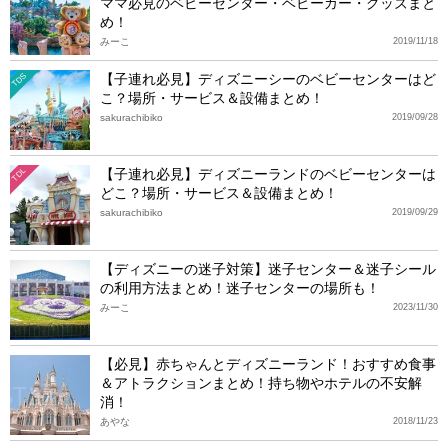
ママ必見のベビーセンター・ベビーカー・グッズまと
め！
みーこ
2019/11/18
【子連れ必見】ディズニーシーのベビーセンターはど
TDS
こ？場所・サービス＆設備まとめ！
sakurachibiko
2019/09/28
【子連れ必見】ディズニーランドのベビーセンターは
TDL
どこ？場所・サービス＆設備まとめ！
sakurachibiko
2019/09/29
【ディズニーの迷子対策】迷子センター＆迷子シール
の利用方法まとめ！迷子センターの場所も！
みーこ
2023/11/30
【必見】赤ちゃんとディズニーランド！おすすめ食事
＆アトラクションまとめ！持ち物やホテルの不安解
消！
あやな
2018/11/23