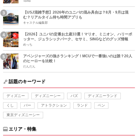
Tomo
【USJ混雑予想】2026年のユニバの混み具合は？8月・9月は混
む？リアルタイム待ち時間アプリも
キャステル編集部
【2026】ユニバの定番お土産33選！マリオ、ミニオン、ハリーポ
ッター、ジュラシックパーク、セサミ、SINGなどのグッズ情報
めっち
アベンジャーズの強さランキング！MCUで一番強いのは誰？20人
のヒーローを比較！
だんだん
話題のキーワード
ディズニー
ディズニーシー
バズ
ディズニーランド
くし
バー
アトラクション
ランド
ペン
東京ディズニーシー
エリア・特集