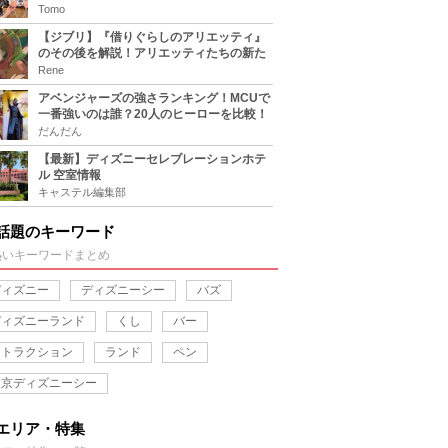
をチェック
Tomo
【ジブリ】『借りぐらしのアリエッティ』
のその後を解説！アリエッティたちの新た
な住処は？翔の病気は治る？
Rene
アベンジャーズの強さランキング！MCUで
一番強いのは誰？20人のヒーローを比較！
だんだん
【最新】ディズニーセレブレーションホテ
ル 空室情報
キャステル編集部
話題のキーワード
熱いキーワードまとめ
ディズニー
ディズニーシー
バズ
ディズニーランド
くし
バー
アトラクション
ランド
ペン
東京ディズニーシー
エリア・特集