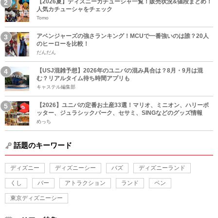
【2026夏】ディズニーカチューシャ一覧！販売状況&値段まとめ！
人気カチューシャをチェック
Tomo
アベンジャーズの強さランキング！MCUで一番強いのは誰？20人
のヒーローを比較！
だんだん
【USJ混雑予想】2026年のユニバの混み具合は？8月・9月は混
む？リアルタイム待ち時間アプリも
キャステル編集部
【2026】ユニバの定番お土産33選！マリオ、ミニオン、ハリーポ
ッター、ジュラシックパーク、セサミ、SINGなどのグッズ情報
めっち
話題のキーワード
ディズニー
ディズニーシー
バズ
ディズニーランド
くし
バー
アトラクション
ランド
ペン
東京ディズニーシー