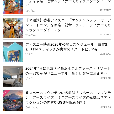
ト」を攻略！朝食＆ディナーでキャラクターダイニン
グ！
だんだん
2026/01/03
【体験談】香港ディズニー「エンチャンテッドガーデ
ンレストラン」を攻略！朝食・ランチ・ディナーでキ
ャラクターダイニング！
だんだん
2026/01/03
ディズニー映画2025年公開日スケジュール！白雪姫
とリロ&スティッチが実写化！ズートピア2も
ぴょこ
2025/03/07
2024年7月に東京ベイ舞浜ホテルファーストリゾート
の一部客室がリニューアル！新しい客室に泊まろう！
ぴょこ
2024/05/13
新スペースマウンテンの名前は「スペース・マウンテ
TDL
ン・アースライズ」！？アースライズの意味は？アト
ラクションの内容やBGSを徹底予想！
るんにゃん
2024/03/22