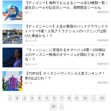
【ディズニー】無料でもらえるシール全13種類一覧！
誕生日シールや記念日シール、期間限定シールも
ぴょこ
2026/07/14
【ディズニーシー】人災が要因のバックグラウンドス
トーリー5選！人気アトラクションのハプニングは防
げた事故かも！？
るんにゃん
2024/04/29
『ウィッシュ』に登場するオマージュ8選！100個以
上のディズニー映画のオマージュが隠れてるって本
当！？
るんにゃん
2024/01/23
【TOP10】ディズニーヴィランズ人気ランキング！
第1位はだれ！？
あーる
2023/09/17
‹
1
2
3
4
5
6
7
8
9
10
...
25
26
›