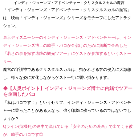
インディ・ジョーンズ・アドベンチャー：クリスタルスカルの魔宮
「インディ・ジョーンズ・アドベンチャー：クリスタルスカルの魔宮」
は、映画『インディ・ジョーンズ』シリーズをモチーフにしたアトラク
ション。
東京ディズニーシーのインディ・ジョーンズ・アドベンチャーは、イン
ディ・ジョーンズ博士の助手・パコが金儲けのために無断で企画した
「若さの泉を探す遺跡の観光ツアー」にゲストが参加するというストー
リー。
魔宮の守護神であるクリスタルスカルは、招かれざる客の侵入に大激怒
し、様々な姿に変化しながらゲスト一行に襲い掛かります。
◆【人災ポイント】インディ・ジョーンズ博士に内緒でツアー
を企画したパコ
「私はパコです！」というセリフ、インディ・ジョーンズ・アドベンチ
ャーに乗ったことがある人なら、強く印象に残っているのではないでし
ょうか？
Qライン(待機列)の途中で流れている「安全のための映画」で出てくる彼
が、助手のパコです◎