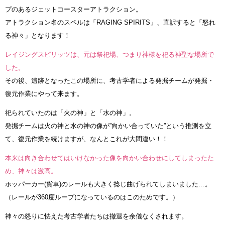
プのあるジェットコースターアトラクション。
アトラクション名のスペルは「RAGING SPIRITS」、直訳すると「怒れ
る神々」となります！
レイジングスピリッツは、元は祭祀場、つまり神様を祀る神聖な場所で
した。
その後、遺跡となったこの場所に、考古学者による発掘チームが発掘・
復元作業にやって来ます。
祀られていたのは「火の神」と「水の神」。
発掘チームは火の神と水の神の像が”向かい合っていた”という推測を立
て、復元作業を続けますが、なんとこれが大間違い！！
本来は向き合わせてはいけなかった像を向かい合わせにしてしまったた
め、神々は激高。
ホッパーカー(貨車)のレールも大きく捻じ曲げられてしまいました…。
（レールが360度ループになっているのはこのためです。）
神々の怒りに怯えた考古学者たちは撤退を余儀なくされます。