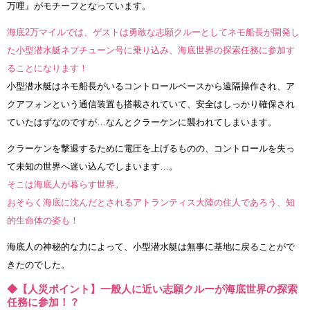
万哩』がモチーフとなっています。
海底2万マイルでは、ゲストは勇敢な志願クルーとしてネモ船長が開発し
た小型潜水艇ネプチューン号に乗り込み、海底世界の探索任務に参加す
ることになります！
小型潜水艇はネモ船長がいるコントロールベースから遠隔操作され、ア
クアフォンという通信装置も搭載されていて、安全はしっかり確保され
ていたはずなのですが…なんとクラーケンに襲われてしまいます。
クラーケンを撃退するために電圧を上げるものの、コントロールを失っ
て未知の世界へ迷い込んでしまいます…。
そこは海底人が暮らす世界。
おそらく海底に沈んだとされるアトランティス大陸の住人であろう、知
的生命体の姿も！
海底人の神秘的な力によって、小型潜水艇は無事に基地に戻ることがで
きたのでした。
◆【人災ポイント】一般人に近い志願クルーが海底世界の探索
任務に参加！？