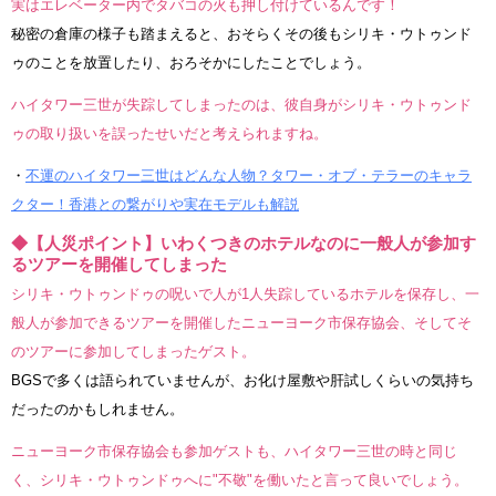
実はエレベーター内でタバコの火も押し付けているんです！
秘密の倉庫の様子も踏まえると、おそらくその後もシリキ・ウトゥンド
ゥのことを放置したり、おろそかにしたことでしょう。
ハイタワー三世が失踪してしまったのは、彼自身がシリキ・ウトゥンド
ゥの取り扱いを誤ったせいだと考えられますね。
・
不運のハイタワー三世はどんな人物？タワー・オブ・テラーのキャラ
クター！香港との繋がりや実在モデルも解説
◆【人災ポイント】いわくつきのホテルなのに一般人が参加す
るツアーを開催してしまった
シリキ・ウトゥンドゥの呪いで人が1人失踪しているホテルを保存し、一
般人が参加できるツアーを開催したニューヨーク市保存協会、そしてそ
のツアーに参加してしまったゲスト。
BGSで多くは語られていませんが、お化け屋敷や肝試しくらいの気持ち
だったのかもしれません。
ニューヨーク市保存協会も参加ゲストも、ハイタワー三世の時と同じ
く、シリキ・ウトゥンドゥへに"不敬"を働いたと言って良いでしょう。