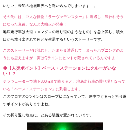
いない、未知の地底世界へと迷い込んでしまいます…。
その先には、巨大な怪物「ラーヴァモンスター」に遭遇し、襲われそう
になった直後、なんと大噴火が発生！
地底走行車は火道（＝マグマの通り道のようなもの）を急上昇し、噴火
口から放り出されて何とか生還するというストーリーです。
このストーリーだけ読むと、たまたま遭遇してしまったハプニングのよ
うにも思えますが、実はQラインにヒントが隠されているんですよ！
◆【人災ポイント】ベース・ステーションにクルーがいな
い！？
テラヴェーターで地下800mまで降りると、地底走行車の乗り場となって
いる「ベース・ステーション」に到着します。
このフロアのQラインはスロープ状になっていて、途中でぐるっと折り返
すポイントがありますよね。
その折り返し地点に、とある装置が置かれています。