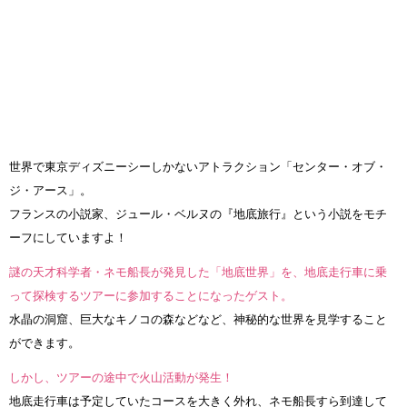
世界で東京ディズニーシーしかないアトラクション「センター・オブ・
ジ・アース」。
フランスの小説家、ジュール・ベルヌの『地底旅行』という小説をモチ
ーフにしていますよ！
謎の天才科学者・ネモ船長が発見した「地底世界」を、地底走行車に乗
って探検するツアーに参加することになったゲスト。
水晶の洞窟、巨大なキノコの森などなど、神秘的な世界を見学すること
ができます。
しかし、ツアーの途中で火山活動が発生！
地底走行車は予定していたコースを大きく外れ、ネモ船長すら到達して