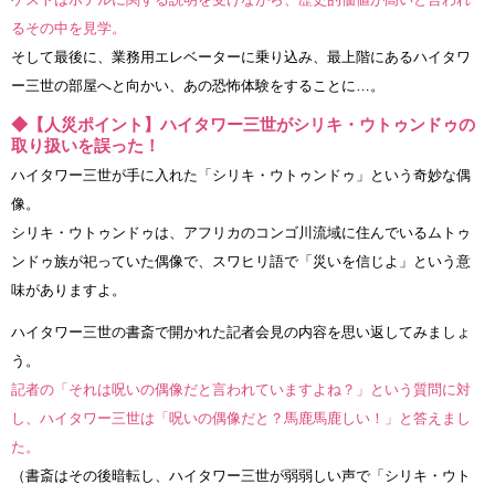
るその中を見学。
そして最後に、業務用エレベーターに乗り込み、最上階にあるハイタワ
ー三世の部屋へと向かい、あの恐怖体験をすることに…。
◆【人災ポイント】ハイタワー三世がシリキ・ウトゥンドゥの
取り扱いを誤った！
ハイタワー三世が手に入れた「シリキ・ウトゥンドゥ」という奇妙な偶
像。
シリキ・ウトゥンドゥは、アフリカのコンゴ川流域に住んでいるムトゥ
ンドゥ族が祀っていた偶像で、スワヒリ語で「災いを信じよ」という意
味がありますよ。
ハイタワー三世の書斎で開かれた記者会見の内容を思い返してみましょ
う。
記者の「それは呪いの偶像だと言われていますよね？」という質問に対
し、ハイタワー三世は「呪いの偶像だと？馬鹿馬鹿しい！」と答えまし
た。
（書斎はその後暗転し、ハイタワー三世が弱弱しい声で「シリキ・ウト