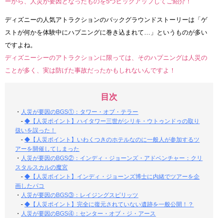
ーから、人災が要因となったものを5つピックアップしてご紹介！
ディズニーの人気アトラクションのバックグラウンドストーリーは「ゲ
ストが何かを体験中にハプニングに巻き込まれて…」というものが多い
ですよね。
ディズニーシーのアトラクションに限っては、そのハプニングは人災の
ことが多く、実は防げた事故だったかもしれないんですよ！
目次
・
人災が要因のBGS①：タワー・オブ・テラー
-
◆【人災ポイント】ハイタワー三世がシリキ・ウトゥンドゥの取り
扱いを誤った！
-
◆【人災ポイント】いわくつきのホテルなのに一般人が参加するツ
アーを開催してしまった
・
人災が要因のBGS②：インディ・ジョーンズ・アドベンチャー：クリ
スタルスカルの魔宮
-
◆【人災ポイント】インディ・ジョーンズ博士に内緒でツアーを企
画したパコ
・
人災が要因のBGS③：レイジングスピリッツ
-
◆【人災ポイント】完全に復元されていない遺跡を一般公開！？
・
人災が要因のBGS④：センター・オブ・ジ・アース