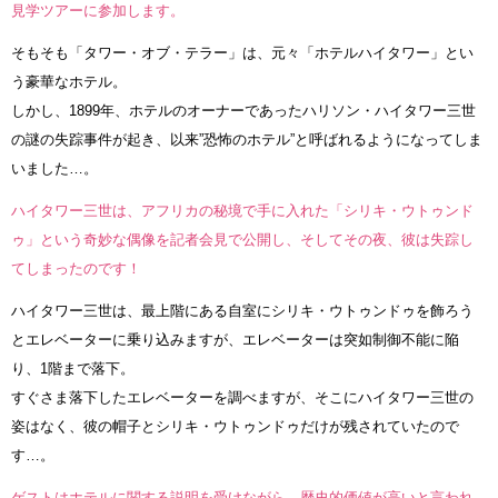
見学ツアーに参加します。
そもそも「タワー・オブ・テラー」は、元々「ホテルハイタワー」とい
う豪華なホテル。
しかし、1899年、ホテルのオーナーであったハリソン・ハイタワー三世
の謎の失踪事件が起き、以来”恐怖のホテル”と呼ばれるようになってしま
いました…。
ハイタワー三世は、アフリカの秘境で手に入れた「シリキ・ウトゥンド
ゥ」という奇妙な偶像を記者会見で公開し、そしてその夜、彼は失踪し
てしまったのです！
ハイタワー三世は、最上階にある自室にシリキ・ウトゥンドゥを飾ろう
とエレベーターに乗り込みますが、エレベーターは突如制御不能に陥
り、1階まで落下。
すぐさま落下したエレベーターを調べますが、そこにハイタワー三世の
姿はなく、彼の帽子とシリキ・ウトゥンドゥだけが残されていたので
す…。
ゲストはホテルに関する説明を受けながら、歴史的価値が高いと言われ