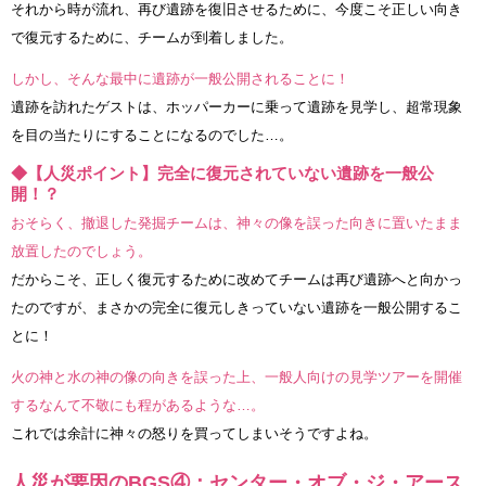
それから時が流れ、再び遺跡を復旧させるために、今度こそ正しい向き
で復元するために、チームが到着しました。
しかし、そんな最中に遺跡が一般公開されることに！
遺跡を訪れたゲストは、ホッパーカーに乗って遺跡を見学し、超常現象
を目の当たりにすることになるのでした…。
◆【人災ポイント】完全に復元されていない遺跡を一般公
開！？
おそらく、撤退した発掘チームは、神々の像を誤った向きに置いたまま
放置したのでしょう。
だからこそ、正しく復元するために改めてチームは再び遺跡へと向かっ
たのですが、まさかの完全に復元しきっていない遺跡を一般公開するこ
とに！
火の神と水の神の像の向きを誤った上、一般人向けの見学ツアーを開催
するなんて不敬にも程があるような…。
これでは余計に神々の怒りを買ってしまいそうですよね。
人災が要因のBGS④：センター・オブ・ジ・アース