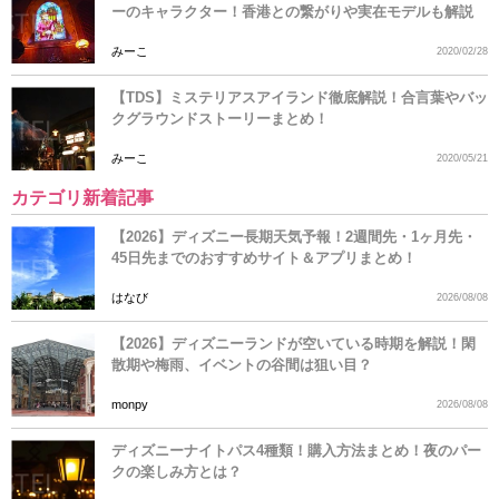
ーのキャラクター！香港との繋がりや実在モデルも解説
みーこ
2020/02/28
【TDS】ミステリアスアイランド徹底解説！合言葉やバッ
クグラウンドストーリーまとめ！
みーこ
2020/05/21
カテゴリ新着記事
【2026】ディズニー長期天気予報！2週間先・1ヶ月先・
45日先までのおすすめサイト＆アプリまとめ！
はなび
2026/08/08
【2026】ディズニーランドが空いている時期を解説！閑
散期や梅雨、イベントの谷間は狙い目？
monpy
2026/08/08
ディズニーナイトパス4種類！購入方法まとめ！夜のパー
クの楽しみ方とは？