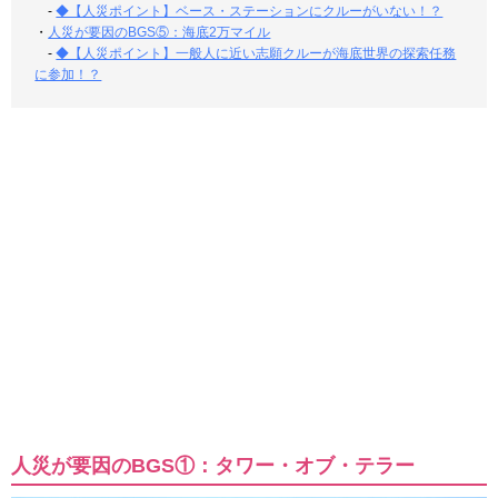
-
◆【人災ポイント】ベース・ステーションにクルーがいない！？
・
人災が要因のBGS⑤：海底2万マイル
-
◆【人災ポイント】一般人に近い志願クルーが海底世界の探索任務
に参加！？
人災が要因のBGS①：タワー・オブ・テラー