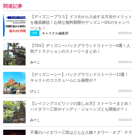
関連記事
【ディズニープラス】ドコモから入会する方法やメリット
を徹底解説！お得な無料期間やディズニーDXのキャンペ
ーンも！
PR
キャステル編集部
2026/05/31
【TDS】ディズニーバックグラウンドストーリー8選！人
気アトラクションのストーリーまとめ！
みーこ
2020/05/13
【ディズニーシー】バックグラウンドストーリー13選！
キャストのコスチュームにも秘密が？
ぴょこ
2020/05/01
【レイジングスピリッツの楽しみ方】ストーリーまとめ！
ハイタワー三世やインディ・ジョーンズとも関係が？！
みーこ
2020/01/23
不運のハイタワー三世はどんな人物？タワー・オブ・テラ