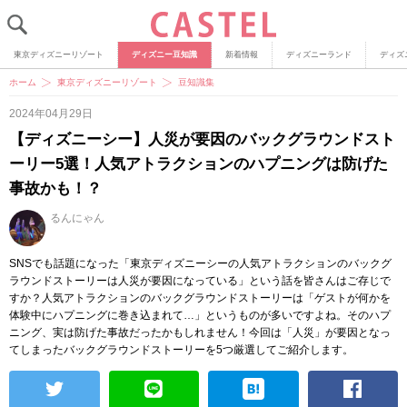
東京ディズニーリゾート
ディズニー豆知識
新着情報
ディズニーランド
ディズ
ホーム
東京ディズニーリゾート
豆知識集
2024年04月29日
【ディズニーシー】人災が要因のバックグラウンドスト
ーリー5選！人気アトラクションのハプニングは防げた
事故かも！？
るんにゃん
SNSでも話題になった「東京ディズニーシーの人気アトラクションのバックグ
ラウンドストーリーは人災が要因になっている」という話を皆さんはご存じで
すか？人気アトラクションのバックグラウンドストーリーは「ゲストが何かを
体験中にハプニングに巻き込まれて…」というものが多いですよね。そのハプ
ニング、実は防げた事故だったかもしれません！今回は「人災」が要因となっ
てしまったバックグラウンドストーリーを5つ厳選してご紹介します。