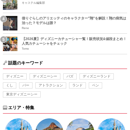
キャステル編集部
借りぐらしのアリエッティのキャラクター”翔”を解説！翔の病気は
治った？モデルは誰？
Rene
【2026夏】ディズニーカチューシャ一覧！販売状況&値段まとめ！
人気カチューシャをチェック
Tomo
話題のキーワード
ディズニー
ディズニーシー
バズ
ディズニーランド
くし
バー
アトラクション
ランド
ペン
東京ディズニーシー
エリア・特集