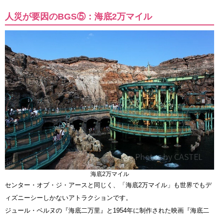
人災が要因のBGS⑤：海底2万マイル
海底2万マイル
センター・オブ・ジ・アースと同じく、「海底2万マイル」も世界でもデ
ィズニーシーしかないアトラクションです。
ジュール・ベルヌの『海底二万里』と1954年に制作された映画『海底二