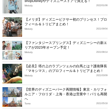
shopDisneyやディズニーストアで買える！
Melody
2022/01/08
【メリダ】ディズニーピクサー初のプリンセス！プロ
フィール＆トリビアまとめ！
Melody
2021/09/04
【ファンタジースプリングス】ディズニーシーの新エ
リアが2023年オープン予定！
Melody
2021/08/14
【必見】塔の上のラプンツェルの白馬とは？護衛隊長
「マキシマス」のプロフィール＆トリビアまとめ！
Melody
2021/03/09
【世界のディズニーパーク再開情報】東京・カリフォ
ルニア・フロリダ・上海・香港は営業中！パリも再開
へ
Tomo
2021/05/18