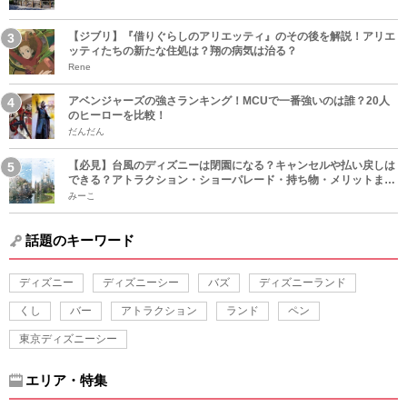
【ジブリ】『借りぐらしのアリエッティ』のその後を解説！アリエ
ッティたちの新たな住処は？翔の病気は治る？
Rene
アベンジャーズの強さランキング！MCUで一番強いのは誰？20人
のヒーローを比較！
だんだん
【必見】台風のディズニーは閉園になる？キャンセルや払い戻しは
できる？アトラクション・ショーパレード・持ち物・メリットまと
め！
みーこ
話題のキーワード
ディズニー
ディズニーシー
バズ
ディズニーランド
くし
バー
アトラクション
ランド
ペン
東京ディズニーシー
エリア・特集