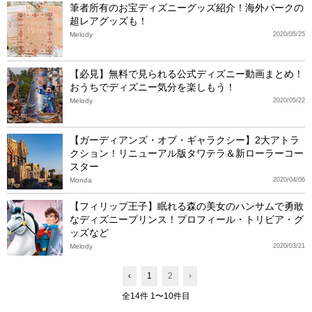
筆者所有のお宝ディズニーグッズ紹介！海外パークの
超レアグッズも！
Melody
2020/05/25
【必見】無料で見られる公式ディズニー動画まとめ！
おうちでディズニー気分を楽しもう！
Melody
2020/05/22
【ガーディアンズ・オブ・ギャラクシー】2大アトラ
クション！リニューアル版タワテラ＆新ローラーコー
スター
Monda
2020/04/06
【フィリップ王子】眠れる森の美女のハンサムで勇敢
なディズニープリンス！プロフィール・トリビア・グ
ッズなど
Melody
2020/03/21
‹
1
2
›
全14件 1〜10件目