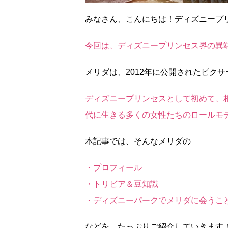
みなさん、こんにちは！ディズニープリン
今回は、ディズニープリンセス界の異
メリダは、2012年に公開されたピク
ディズニープリンセスとして初めて、
代に生きる多くの女性たちのロールモ
本記事では、そんなメリダの
・プロフィール
・トリビア＆豆知識
・ディズニーパークでメリダに会うこ
などを、たっぷりご紹介していきます