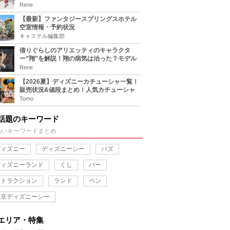
キャラまとめ！
Rene
【最新】ファンタジースプリングスホテル
空室情報・予約状況
キャステル編集部
借りぐらしのアリエッティのキャラクタ
ー”翔”を解説！翔の病気は治った？モデル
は誰？
Rene
【2026夏】ディズニーカチューシャ一覧！
販売状況&値段まとめ！人気カチューシャ
をチェック
Tomo
話題のキーワード
熱いキーワードまとめ
ディズニー
ディズニーシー
バズ
ディズニーランド
くし
バー
アトラクション
ランド
ペン
東京ディズニーシー
エリア・特集