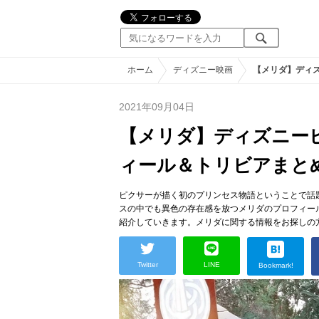
ホーム
ディズニー映画
【メリダ】ディ
2021年09月04日
【メリダ】ディズニー
ィール＆トリビアまと
ピクサーが描く初のプリンセス物語ということで話
スの中でも異色の存在感を放つメリダのプロフィー
紹介していきます。メリダに関する情報をお探しの
Twitter
LINE
Bookmark!