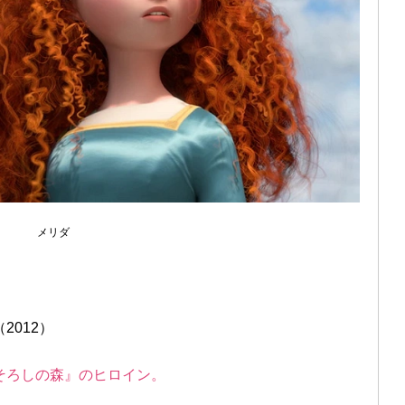
メリダ
012）
そろしの森』のヒロイン。