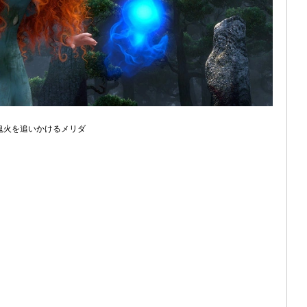
鬼火を追いかけるメリダ