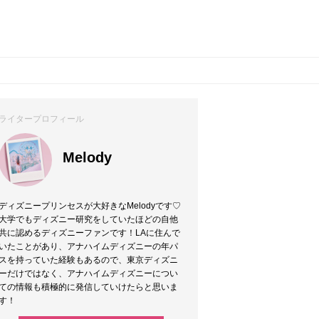
ライタープロフィール
Melody
ディズニープリンセスが大好きなMelodyです♡
大学でもディズニー研究をしていたほどの自他
共に認めるディズニーファンです！LAに住んで
いたことがあり、アナハイムディズニーの年パ
スを持っていた経験もあるので、東京ディズニ
ーだけではなく、アナハイムディズニーについ
ての情報も積極的に発信していけたらと思いま
す！