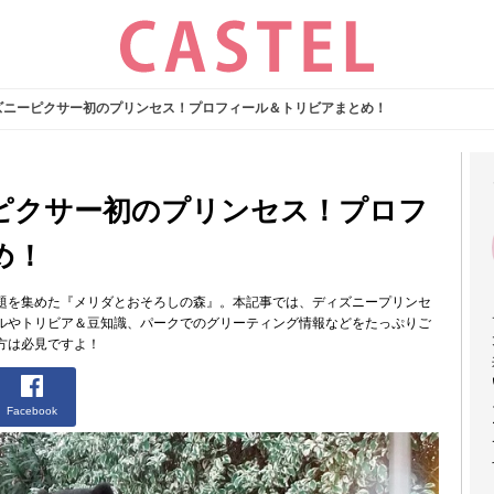
ズニーピクサー初のプリンセス！プロフィール＆トリビアまとめ！
ピクサー初のプリンセス！プロフ
め！
題を集めた『メリダとおそろしの森』。本記事では、ディズニープリンセ
ルやトリビア＆豆知識、パークでのグリーティング情報などをたっぷりご
方は必見ですよ！
Facebook