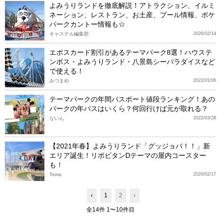
よみうりランドを徹底解説！アトラクション、イルミ
ネーション、レストラン、お土産、プール情報、ポケ
パークカントー情報も☆
キャステル編集部
2026/02/14
エポスカード割引があるテーマパーク8選！ハウステ
ンボス・よみうりランド・八景島シーパラダイスなど
で使える！
みつまめ
2022/01/06
テーマパークの年間パスポート値段ランキング！あの
パークの年パスはいくら？何回行けば元が取れる？
ないん
2022/03/28
【2021年春】よみうりランド「グッジョバ！！」新
エリア誕生！リポビタンDテーマの屋内コースター
も！
Tomo
2020/02/17
‹
1
2
›
全14件 1〜10件目