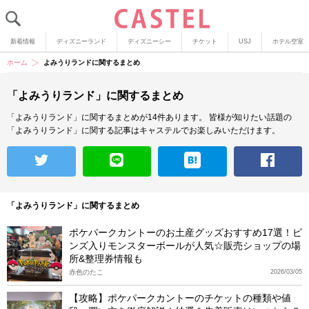
新着情報
ディズニーランド
ディズニーシー
チケット
USJ
ホテル空室
ホーム
よみうりランドに関するまとめ
「よみうりランド」に関するまとめ
「よみうりランド」に関するまとめが14件あります。
皆様が知りたい話題の
「よみうりランド」に関する記事はキャステルでお楽しみいただけます。
「よみうりランド」に関するまとめ
ポケパークカントーのお土産グッズおすすめ17選！ピ
ンズ入りモンスターボールが人気☆販売ショップの場
所&整理券情報も
赤色のたこ
2026/03/05
【攻略】ポケパークカントーのチケットの種類や値