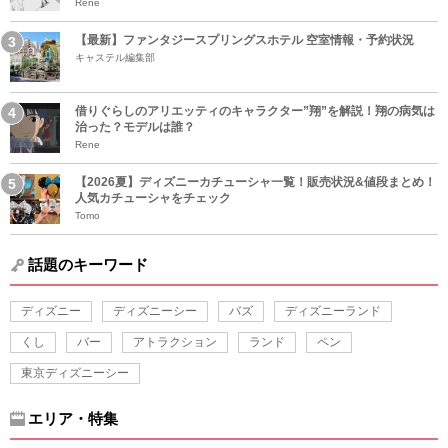
Rene
【最新】ファンタジースプリングスホテル 空室情報・予約状況
キャステル編集部
借りぐらしのアリエッティのキャラクター”翔”を解説！翔の病気は
治った？モデルは誰？
Rene
【2026夏】ディズニーカチューシャ一覧！販売状況&値段まとめ！
人気カチューシャをチェック
Tomo
話題のキーワード
ディズニー
ディズニーシー
バズ
ディズニーランド
くし
バー
アトラクション
ランド
ペン
東京ディズニーシー
エリア・特集