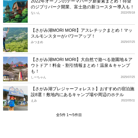
2022年オープンのテーマパーク新要素まとめ！待望
のジブリパーク開業、富士急の新コースター導入も！
ないん
2022/05/18
【さがみ湖MORI MORI】アスレチックまとめ！マッ
スルモンスターがパワーアップ！
みつまめ
2025/07/25
【さがみ湖MORI MORI】大自然で遊べる遊園地＆ア
ウトドア！料金・割引情報まとめ！温泉＆キャンプ
も！
しーちゃん
2025/07/25
【さがみ湖プレジャーフォレスト】おすすめの宿泊施
設8選！敷地内にあるキャンプ場や周辺のホテル
えみ
2022/05/11
全5件 1〜5件目