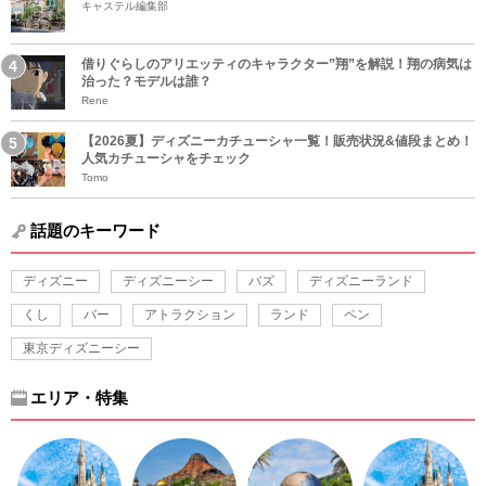
キャステル編集部
借りぐらしのアリエッティのキャラクター”翔”を解説！翔の病気は
治った？モデルは誰？
Rene
【2026夏】ディズニーカチューシャ一覧！販売状況&値段まとめ！
人気カチューシャをチェック
Tomo
話題のキーワード
ディズニー
ディズニーシー
バズ
ディズニーランド
くし
バー
アトラクション
ランド
ペン
東京ディズニーシー
エリア・特集