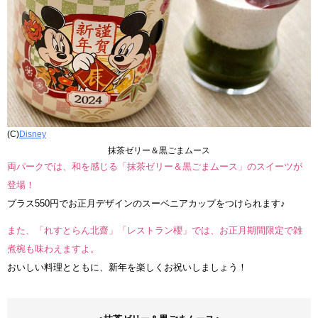
(C)
Disney
抹茶ゼリー＆黒ごまムース
両パークでは、和を感じる「抹茶ゼリー＆黒ごまムース」のスイーツが
登場！
プラス550円でお正月デザインのスーベニアカップをつけられます♪
また、「れすとらん北齋」「レストラン櫻」では、お正月期間限定で雑
煮椀も味わえますよ。
おいしい料理とともに、新年を楽しくお祝いしましょう！