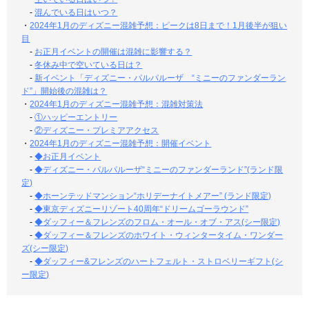
-
混んでいる日はいつ？
・
2024年1月のディズニー混雑予想：ピークは8日まで！1月後半が狙い
目
-
お正月イベントの開催は混雑に影響する？
-
冬休み中で空いている日は？
-
新イベント「ディズニー・パルパルーザ “ミニーのファンダーラン
ド”」開始後の混雑は？
・
2024年1月のディズニー混雑予想：混雑対策法
-
①ハッピーエントリー
-
②ディズニー・プレミアアクセス
・
2024年1月のディズニー混雑予想：開催イベント
-
◆お正月イベント
-
◆ディズニー・パルパルーザ“ミニーのファンダーランド”(ランド限
定)
-
◆ホーンテッドマンション“ホリデーナイトメアー” (ランド限定)
-
◆東京ディズニーリゾート40周年“ドリームゴーラウンド”
-
◆ダッフィー＆フレンズのフロム・オール・オブ・アス(シー限定)
-
◆ダッフィー＆フレンズのホワイト・ウィンタータイム・ワンダー
ズ(シー限定)
-
◆ダッフィー&フレンズのハートフェルト・ストロベリーギフト(シ
ー限定)