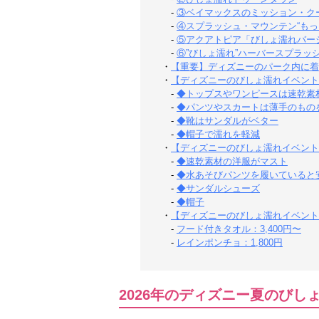
-
③ベイマックスのミッション・ク
-
④スプラッシュ・マウンテン“もっ
-
⑤アクアトピア「びしょ濡れバー
-
⑥”びしょ濡れ”ハーバースプラッ
・
【重要】ディズニーのパーク内に着
・
【ディズニーのびしょ濡れイベント
-
◆トップスやワンピースは速乾素
-
◆パンツやスカートは薄手のもの
-
◆靴はサンダルがベター
-
◆帽子で濡れを軽減
・
【ディズニーのびしょ濡れイベント
-
◆速乾素材の洋服がマスト
-
◆水あそびパンツを履いていると
-
◆サンダルシューズ
-
◆帽子
・
【ディズニーのびしょ濡れイベント
-
フード付きタオル：3,400円〜
-
レインポンチョ：1,800円
2026年のディズニー夏のびし