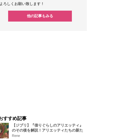
よろしくお願い致します！
他の記事もみる
おすすめ記事
【ジブリ】『借りぐらしのアリエッティ』
のその後を解説！アリエッティたちの新た
な住処は？翔の病気は治る？
Rene