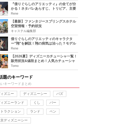
『借りぐらしのアリエッティ』の全てが分
かる！ネタバレあらすじ、トリビア、主要
キャラまとめ！
Rene
【最新】ファンタジースプリングスホテル
空室情報・予約状況
キャステル編集部
借りぐらしのアリエッティのキャラクタ
ー”翔”を解説！翔の病気は治った？モデル
は誰？
Rene
【2026夏】ディズニーカチューシャ一覧！
販売状況&値段まとめ！人気カチューシャ
をチェック
Tomo
話題のキーワード
熱いキーワードまとめ
ディズニー
ディズニーシー
バズ
ディズニーランド
くし
バー
アトラクション
ランド
ペン
東京ディズニーシー