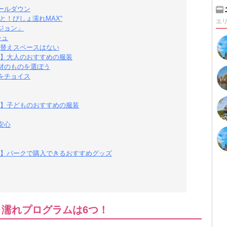
ールダウン
と！びしょ濡れMAX“
エ
ジョン」
シュ
替えスペースはない
】大人のおすすめの服装
材のものを選ぼう
をチョイス
】子どものおすすめの服装
安心
】パークで購入できるおすすめグッズ
ょ濡れプログラムは6つ！