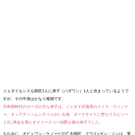
ジェダイもシスも師匠1人に弟子（パダワン）1人と決まっているようで
すが、その中身はかなり複雑です。
共和国時代のヨーダの主な弟子は、ジェダイ評議員のメイス・ウィンド
ゥ、キ＝アディ＝ムンディらがいる他、ダークサイドに堕ちてエピソー
ド2に再会を果たすドゥークゥー伯爵も彼の弟子でした。
ちなみに、オビ＝ワン・ケノービの亡き師匠、クワイ=ガン・ジンは、実