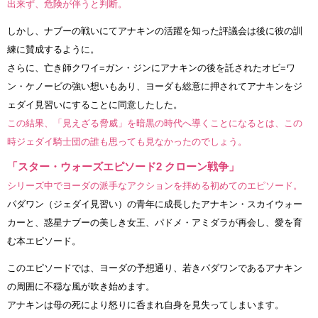
出来ず、危険が伴うと判断。
しかし、ナブーの戦いにてアナキンの活躍を知った評議会は後に彼の訓
練に賛成するように。
さらに、亡き師クワイ=ガン・ジンにアナキンの後を託されたオビ=ワ
ン・ケノービの強い想いもあり、ヨーダも総意に押されてアナキンをジ
ェダイ見習いにすることに同意したした。
この結果、「見えざる脅威」を暗黒の時代へ導くことになるとは、この
時ジェダイ騎士団の誰も思っても見なかったのでしょう。
「スター・ウォーズエピソード2 クローン戦争」
シリーズ中でヨーダの派手なアクションを拝める初めてのエピソード。
パダワン（ジェダイ見習い）の青年に成長したアナキン・スカイウォー
カーと、惑星ナブーの美しき女王、パドメ・アミダラが再会し、愛を育
む本エピソード。
このエピソードでは、ヨーダの予想通り、若きパダワンであるアナキン
の周囲に不穏な風が吹き始めます。
アナキンは母の死により怒りに呑まれ自身を見失ってしまいます。