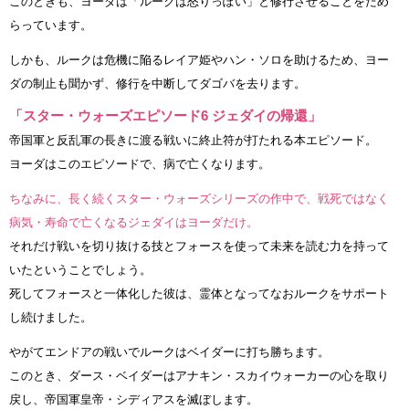
このときも、ヨーダは「ルークは怒りっぽい」と修行させることをため
らっています。
しかも、ルークは危機に陥るレイア姫やハン・ソロを助けるため、ヨー
ダの制止も聞かず、修行を中断してダゴバを去ります。
「スター・ウォーズエピソード6 ジェダイの帰還」
帝国軍と反乱軍の長きに渡る戦いに終止符が打たれる本エピソード。
ヨーダはこのエピソードで、病で亡くなります。
ちなみに、長く続くスター・ウォーズシリーズの作中で、戦死ではなく
病気・寿命で亡くなるジェダイはヨーダだけ。
それだけ戦いを切り抜ける技とフォースを使って未来を読む力を持って
いたということでしょう。
死してフォースと一体化した彼は、霊体となってなおルークをサポート
し続けました。
やがてエンドアの戦いでルークはベイダーに打ち勝ちます。
このとき、ダース・ベイダーはアナキン・スカイウォーカーの心を取り
戻し、帝国軍皇帝・シディアスを滅ぼします。