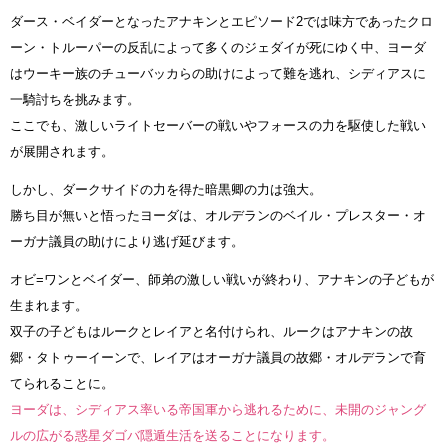
ダース・ベイダーとなったアナキンとエピソード2では味方であったクロ
ーン・トルーパーの反乱によって多くのジェダイが死にゆく中、ヨーダ
はウーキー族のチューバッカらの助けによって難を逃れ、シディアスに
一騎討ちを挑みます。
ここでも、激しいライトセーバーの戦いやフォースの力を駆使した戦い
が展開されます。
しかし、ダークサイドの力を得た暗黒卿の力は強大。
勝ち目が無いと悟ったヨーダは、オルデランのベイル・プレスター・オ
ーガナ議員の助けにより逃げ延びます。
オビ=ワンとベイダー、師弟の激しい戦いが終わり、アナキンの子どもが
生まれます。
双子の子どもはルークとレイアと名付けられ、ルークはアナキンの故
郷・タトゥーイーンで、レイアはオーガナ議員の故郷・オルデランで育
てられることに。
ヨーダは、シディアス率いる帝国軍から逃れるために、未開のジャング
ルの広がる惑星ダゴバ隠遁生活を送ることになります。