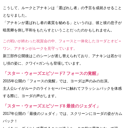
こうして、ルークとアナキンは「選ばれし者」の予言を成就させること
となりました。
「アナキンが選ばれし者の素質を秘める」というのは、彼と彼の息子が
暗黒卿を倒し平和をもたらすということだったのかもしれません。
この戦いが終わった祝賀会の中、フォースと一体化したヨーダとオビ＝
ワン、アナキンがルークを見守っています。
新三部作公開後はこのシーンが差し替えられており、アナキンは若かり
し頃の姿に、クワイ=ガンらも登場しています。
「スター・ウォーズエピソード7 フォースの覚醒」
2015年公開の「フォースの覚醒」では、ヨーダは声のみの出演。
主人公レイがルークのライトセーバーに触れてフラッシュバックを体感
する際に、ヨーダの声がします。
「スター・ウォーズエピソード8 最後のジェダイ」
2017年公開の「最後のジェダイ」では、スクリーンにヨーダの姿がカム
バック！