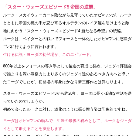
「スター・ウォーズエピソード5 帝国の逆襲」
ルーク・スカイウォーカーを陰ながら見守っていたオビ=ワンが、ルーク
とともに帝国の魔の手が忍び寄るオルデランのレイア姫を助けようと敵
地に向かう「スター・ウォーズエピソード4 新たなる希望」の続編。
ルークは、ベイダーとの戦いでフォースと一体化したオビ=ワンに惑星ダ
ゴバに行くように言われます。
生ける伝説・ヨーダの初登場が、このエピソード。
800年以上をフォースの導き手として後進の育成に努め、ジェダイ評議会
で誰よりも深い洞察力により多くのジェダイ達のあるべき方向へと導い
たヨーダでしたが、初登場の印象はかなり新三部作とは異なります。
スター・ウォーズエピソード3から約20年、ヨーダは長く孤独な生活を送
っていたのでしょうか。
初めて会ったルークに対し、道化のように振る舞う姿は印象的ですね。
ヨーダはオビ=ワンの頼みで、生涯の最後の務めとして、ルークをジェダ
イとして鍛えることを決意します。