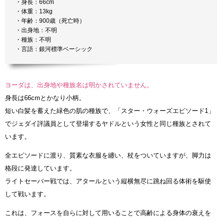
・身長：66cm
・体重：13kg
・年齢：900歳（死亡時）
・出身地：不明
・種族：不明
・言語：銀河標準ベーシック
ヨーダは、出身地や種族名は明かされていません。
身長は66cmとかなり小柄。
短い白髪を蓄えた緑色の肌の種族で、「スター・ウォーズエピソード1」
でジェダイ評議員として登場するヤドルという女性と同じ種族とされて
います。
全エピソードに渡り、質素な衣服を纏い、杖をついていますが、脚力は
格段に発達しています。
ライトセーバー戦では、アタールという縦横無尽に跳ね回る体術を駆使
して戦います。
これは、フォースを自らに対して用いることで高齢による身体の衰えを