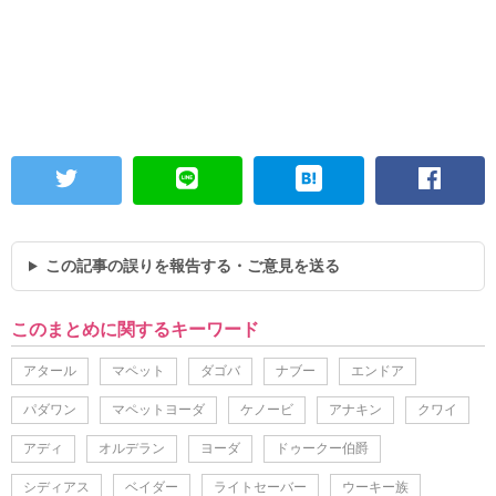
この記事の誤りを報告する・ご意見を送る
このまとめに関するキーワード
アタール
マペット
ダゴバ
ナブー
エンドア
パダワン
マペットヨーダ
ケノービ
アナキン
クワイ
アディ
オルデラン
ヨーダ
ドゥークー伯爵
シディアス
ベイダー
ライトセーバー
ウーキー族