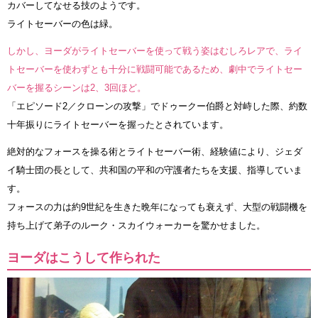
カバーしてなせる技のようです。
ライトセーバーの色は緑。
しかし、ヨーダがライトセーバーを使って戦う姿はむしろレアで、ライ
トセーバーを使わずとも十分に戦闘可能であるため、劇中でライトセー
バーを握るシーンは2、3回ほど。
「エピソード2／クローンの攻撃」でドゥークー伯爵と対峙した際、約数
十年振りにライトセーバーを握ったとされています。
絶対的なフォースを操る術とライトセーバー術、経験値により、ジェダ
イ騎士団の長として、共和国の平和の守護者たちを支援、指導していま
す。
フォースの力は約9世紀を生きた晩年になっても衰えず、大型の戦闘機を
持ち上げて弟子のルーク・スカイウォーカーを驚かせました。
ヨーダはこうして作られた