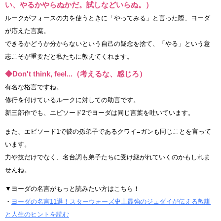
い、やるかやらぬかだ。試しなどいらぬ。）
ルークがフォースの力を使うときに「やってみる」と言った際、ヨーダ
が応えた言葉。
できるかどうか分からないという自己の疑念を捨て、「やる」という意
志こそが重要だと私たちに教えてくれます。
◆Don't think, feel...（考えるな、感じろ）
有名な格言ですね。
修行を付けているルークに対しての助言です。
新三部作でも、エピソード2でヨーダは同じ言葉を吐いています。
また、エピソード1で彼の孫弟子であるクワイ=ガンも同じことを言って
います。
力や技だけでなく、名台詞も弟子たちに受け継がれていくのかもしれま
せんね。
▼ヨーダの名言がもっと読みたい方はこちら！
・
ヨーダの名言11選！スターウォーズ史上最強のジェダイが伝える教訓
と人生のヒントを読む