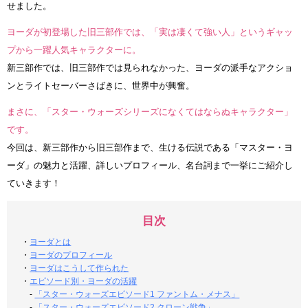
せました。
ヨーダが初登場した旧三部作では、「実は凄くて強い人」というギャッ
プから一躍人気キャラクターに。
新三部作では、旧三部作では見られなかった、ヨーダの派手なアクショ
ンとライトセーバーさばきに、世界中が興奮。
まさに、「スター・ウォーズシリーズになくてはならぬキャラクター」
です。
今回は、新三部作から旧三部作まで、生ける伝説である「マスター・ヨ
ーダ」の魅力と活躍、詳しいプロフィール、名台詞まで一挙にご紹介し
ていきます！
目次
・
ヨーダとは
・
ヨーダのプロフィール
・
ヨーダはこうして作られた
・
エピソード別・ヨーダの活躍
-
「スター・ウォーズエピソード1 ファントム・メナス」
-
「スター・ウォーズエピソード2 クローン戦争」