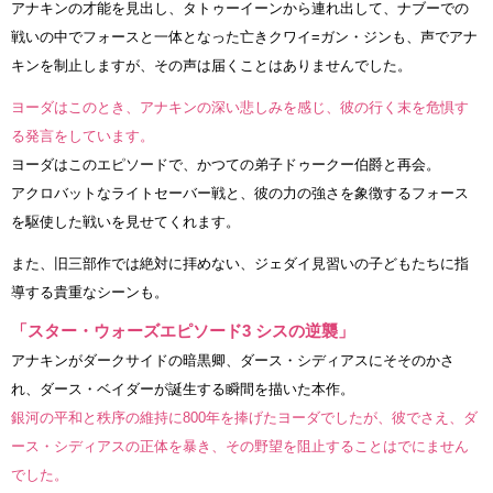
アナキンの才能を見出し、タトゥーイーンから連れ出して、ナブーでの
戦いの中でフォースと一体となった亡きクワイ=ガン・ジンも、声でアナ
キンを制止しますが、その声は届くことはありませんでした。
ヨーダはこのとき、アナキンの深い悲しみを感じ、彼の行く末を危惧す
る発言をしています。
ヨーダはこのエピソードで、かつての弟子ドゥークー伯爵と再会。
アクロバットなライトセーバー戦と、彼の力の強さを象徴するフォース
を駆使した戦いを見せてくれます。
また、旧三部作では絶対に拝めない、ジェダイ見習いの子どもたちに指
導する貴重なシーンも。
「スター・ウォーズエピソード3 シスの逆襲」
アナキンがダークサイドの暗黒卿、ダース・シディアスにそそのかさ
れ、ダース・ベイダーが誕生する瞬間を描いた本作。
銀河の平和と秩序の維持に800年を捧げたヨーダでしたが、彼でさえ、ダ
ース・シディアスの正体を暴き、その野望を阻止することはでにません
でした。