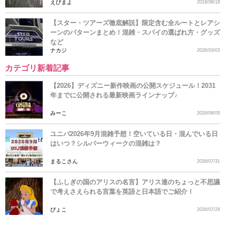
えびまよ
2019/08/18
【スター・ツアーズ徹底解説】限定含む全ルートとレアシ
ーンのパターンまとめ！混雑・スパイの選ばれ方・グッズ
など
ナカジ
2026/03/03
カテゴリ新着記事
【2026】ディズニー新作映画の公開スケジュール！2031
年までに公開される最新映画ラインナップ♪
みーこ
2026/08/05
ユニバ2026年9月混雑予想！空いている日・混んでいる日
はいつ？シルバーウィークの混雑は？
まるこさん
2026/07/31
【ふしぎの国のアリスの名言】アリス達のちょっと不思議
で考えさえられる言葉を英語と日本語でご紹介！
ぴょこ
2026/07/29