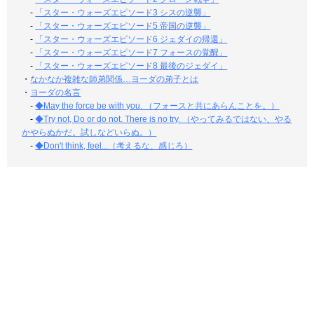
-
「スター・ウォーズエピソード3 シスの逆襲」
-
「スター・ウォーズエピソード5 帝国の逆襲」
-
「スター・ウォーズエピソード6 ジェダイの帰還」
-
「スター・ウォーズエピソード7 フォースの覚醒」
-
「スター・ウォーズエピソード8 最後のジェダイ」
・
なかなか複雑な師弟関係…ヨーダの弟子とは
・
ヨーダの名言
-
◆May the force be with you. （フォースと共にあらんことを。）
-
◆Try not, Do or do not. There is no try. （やってみるではない、やる
かやらぬかだ。試しなどいらぬ。）
-
◆Don't think, feel...（考えるな、感じろ）