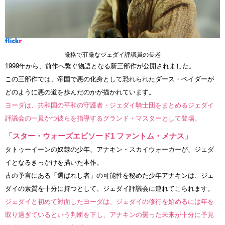
厳格で荘厳なジェダイ評議員の長老
1999年から、前作へ繋ぐ物語となる新三部作が公開されました。
この三部作では、帝国で悪の化身として恐れられたダース・ベイダーが
どのように悪の道を歩んだのかが描かれています。
ヨーダは、共和国の平和の守護者・ジェダイ騎士団をまとめるジェダイ
評議会の一員かつ彼らを指導するグランド・マスターとして登場。
「スター・ウォーズエピソード1 ファントム・メナス」
タトゥーイーンの奴隷の少年、アナキン・スカイウォーカーが、ジェダ
イとなるきっかけを描いた本作。
古の予言にある「選ばれし者」の可能性を秘めた少年アナキンは、ジェ
ダイの素質を十分に持つとして、ジェダイ評議会に連れてこられます。
ジェダイと初めて対面したヨーダは、ジェダイの修行を始めるには年を
取り過ぎているという判断を下し、アナキンの曇った未来が十分に予見