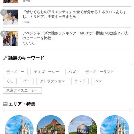
Tomo
『借りぐらしのアリエッティ』の全てが分かる！ネタバレあらす
じ、トリビア、主要キャラまとめ！
Rene
アベンジャーズの強さランキング！MCUで一番強いのは誰？20人
のヒーローを比較！
だんだん
話題のキーワード
ディズニー
ディズニーシー
バズ
ディズニーランド
くし
バー
アトラクション
ランド
ペン
東京ディズニーシー
エリア・特集