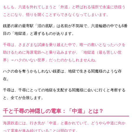
もしも、六道を外れてしまうと「外道」と呼ばれる場所で永遠に彷徨う
ことになり、悟りを開くことすらできなくなってしまいます。
銭婆の家の最寄駅「沼の底駅」は名前が不気味で、六道輪廻の中でも6番
目の「地獄道」と通ずるものがあります。
千尋は、さまざまな試練を乗り越えた中で、唯一の救いとなったハクを
助けるために海原電鉄へと乗り込みますが、「地獄道（最も苦しい世
界）＝ハクのいない世界」だったのかもしれませんね。
ハクの命を奪うかもしれない銭婆は、地獄で生きる閻魔様のような存
在。
千尋は、千尋にとっての地獄を支配する閻魔様に会いに行くと考察する
と、全てが合致します。
千と千尋の神隠しの電車：「中道」とは？
海原鉄道には、行き先が「中道」と書かれていて、どうやら中道に向か
って電車が進み続けていることは明白です。