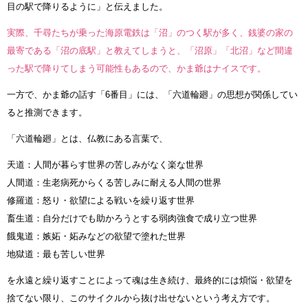
目の駅で降りるように」と伝えました。
実際、千尋たちが乗った海原電鉄は「沼」のつく駅が多く、銭婆の家の
最寄である「沼の底駅」と教えてしまうと、「沼原」「北沼」など間違
った駅で降りてしまう可能性もあるので、かま爺はナイスです。
一方で、かま爺の話す「6番目」には、「六道輪廻」の思想が関係してい
ると推測できます。
「六道輪廻」とは、仏教にある言葉で、
天道：人間が暮らす世界の苦しみがなく楽な世界
人間道：生老病死からくる苦しみに耐える人間の世界
修羅道：怒り・欲望による戦いを繰り返す世界
畜生道：自分だけでも助かろうとする弱肉強食で成り立つ世界
餓鬼道：嫉妬・妬みなどの欲望で塗れた世界
地獄道：最も苦しい世界
を永遠と繰り返すことによって魂は生き続け、最終的には煩悩・欲望を
捨てない限り、このサイクルから抜け出せないという考え方です。