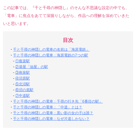
この記事では、『千と千尋の神隠し』のそんな不思議な設定の中でも、
「電車」に焦点をあてて深掘りしながら、作品への理解を深めていきた
いと思います。
目次
・
千と千尋の神隠しの電車の名前は「海原電鉄」
・
千と千尋の神隠しの電車：海原電鉄の7つの駅
-
①復楽駅
-
②湯屋「油屋」の駅
-
③南泉駅
-
④沼原駅
-
⑤北沼駅
-
⑥沼の底駅
-
⑦中道駅
・
千と千尋の神隠しの電車：千尋の行き先「6番目の駅」
・
千と千尋の神隠しの電車：「中道」とは？
・
千と千尋の神隠しの電車：黒い影の女の子は誰？
・
千と千尋の神隠しの電車：なぜ片道しかない？