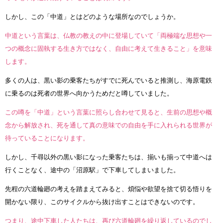
しかし、この「中道」とはどのような場所なのでしょうか。
中道という言葉は、仏教の教えの中に登場していて「両極端な思想や一
つの概念に固執する生き方ではなく、自由に考えて生きること」を意味
します。
多くの人は、黒い影の乗客たちがすでに死んでいると推測し、海原電鉄
に乗るのは死者の世界へ向かうためだと噂していました。
この噂を「中道」という言葉に照らし合わせて見ると、生前の思想や概
念から解放され、死を通して真の意味での自由を手に入れられる世界が
待っていることになります。
しかし、千尋以外の黒い影になった乗客たちは、揃いも揃って中道へは
行くことなく、途中の「沼原駅」で下車してしまいました。
先程の六道輪廻の考えを踏まえてみると、煩悩や欲望を捨て切る悟りを
開かない限り、このサイクルから抜け出すことはできないのです。
つまり、途中下車した人たちは、再び六道輪廻を繰り返しているのでし