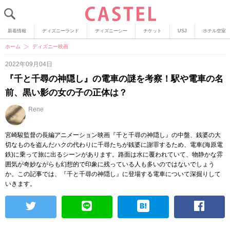
新着情報
ディズニーランド
ディズニーシー
チケット
USJ
ホテル空室
ホーム
ディズニー映画
2022年09月04日
『千と千尋の神隠し』の電車の謎を考察！駅や電車の名
前、黒い影の女の子の正体は？
Rene
宮崎駿監督の長編アニメーション映画『千と千尋の神隠し』の中盤、銭婆の大
切なものを盗んだハクの代わりに千尋たちが銭婆に謝罪するため、電車(海原電
鉄)に乗って旅に出るシーンがあります。路面は水に覆われていて、物静かな雰
囲気が奇妙ながらも幻想的で印象に残っている人も多いのではないでしょう
か。この記事では、『千と千尋の神隠し』に登場する電車について深掘りして
いきます。