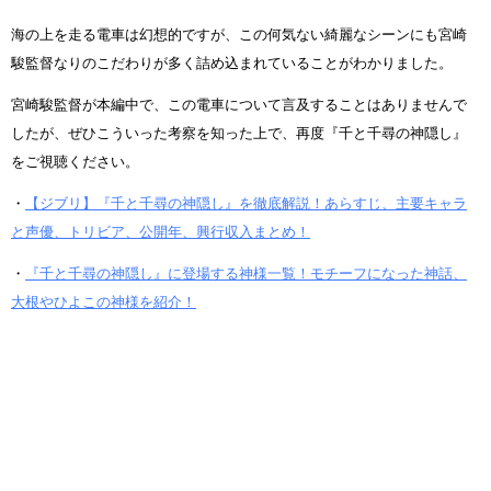
海の上を走る電車は幻想的ですが、この何気ない綺麗なシーンにも宮崎
駿監督なりのこだわりが多く詰め込まれていることがわかりました。
宮崎駿監督が本編中で、この電車について言及することはありませんで
したが、ぜひこういった考察を知った上で、再度『千と千尋の神隠し』
をご視聴ください。
・
【ジブリ】『千と千尋の神隠し』を徹底解説！あらすじ、主要キャラ
と声優、トリビア、公開年、興行収入まとめ！
・
『千と千尋の神隠し』に登場する神様一覧！モチーフになった神話、
大根やひよこの神様を紹介！