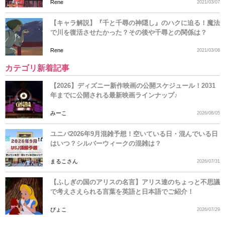
Rene
2021/03/07
【キャラ解説】『千と千尋の神隠し』のハクに迫る！魔法
で川を復活させたかった？その後や千尋との関係は？
Rene
2021/03/08
カテゴリ新着記事
【2026】ディズニー新作映画の公開スケジュール！2031
年までに公開される最新映画ラインナップ♪
みーこ
2026/08/05
ユニバ2026年9月混雑予想！空いている日・混んでいる日
はいつ？シルバーウィークの混雑は？
まるこさん
2026/07/31
【ふしぎの国のアリスの名言】アリス達のちょっと不思議
で考えさえられる言葉を英語と日本語でご紹介！
ぴょこ
2026/07/29