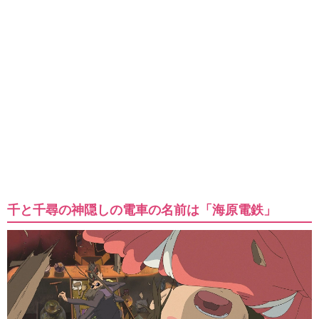
千と千尋の神隠しの電車の名前は「海原電鉄」