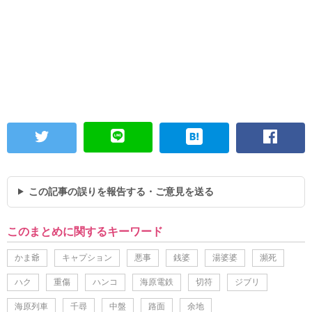
この記事の誤りを報告する・ご意見を送る
このまとめに関するキーワード
かま爺
キャプション
悪事
銭婆
湯婆婆
瀕死
ハク
重傷
ハンコ
海原電鉄
切符
ジブリ
海原列車
千尋
中盤
路面
余地