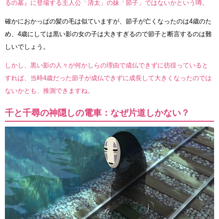
るの墓』に登場する主人公「清太」の妹「節子」ではないかという噂。
確かにおかっぱの髪の毛は似ていますが、節子が亡くなったのは4歳のた
め、4歳にしては黒い影の女の子は大きすぎるので節子と断言するのは難
しいでしょう。
しかし、黒い影の人々が何かしらの理由で成仏できずに彷徨っていると
すれば、当時4歳だった節子が成仏できずに成長して大きくなったのでは
ないかとも、推測できますね。
千と千尋の神隠しの電車：なぜ片道しかない？