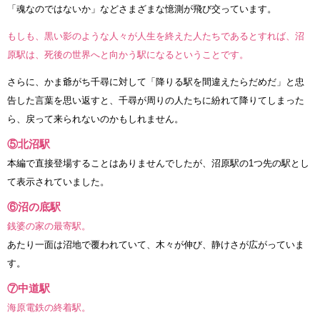
「魂なのではないか」などさまざまな憶測が飛び交っています。
もしも、黒い影のような人々が人生を終えた人たちであるとすれば、沼
原駅は、死後の世界へと向かう駅になるということです。
さらに、かま爺がち千尋に対して「降りる駅を間違えたらだめだ」と忠
告した言葉を思い返すと、千尋が周りの人たちに紛れて降りてしまった
ら、戻って来られないのかもしれません。
⑤北沼駅
本編で直接登場することはありませんでしたが、沼原駅の1つ先の駅とし
て表示されていました。
⑥沼の底駅
銭婆の家の最寄駅。
あたり一面は沼地で覆われていて、木々が伸び、静けさが広がっていま
す。
⑦中道駅
海原電鉄の終着駅。