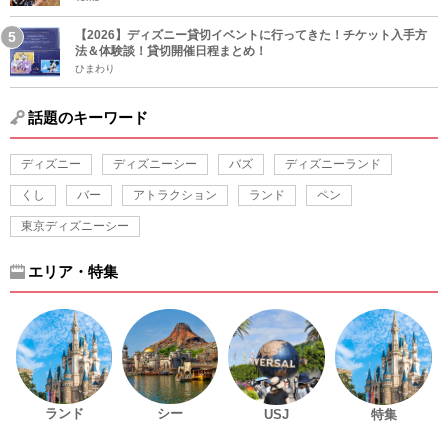
【2026】ディズニー貸切イベントに行ってきた！チケット入手方
法＆体験談！貸切開催日程まとめ！
ひまわり
話題のキーワード
ディズニー
ディズニーシー
バズ
ディズニーランド
くし
バー
アトラクション
ランド
ペン
東京ディズニーシー
エリア・特集
ランド
シー
USJ
特集