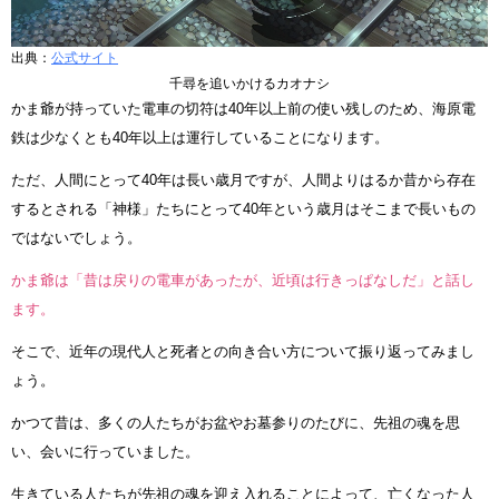
出典：
公式サイト
千尋を追いかけるカオナシ
かま爺が持っていた電車の切符は40年以上前の使い残しのため、海原電
鉄は少なくとも40年以上は運行していることになります。
ただ、人間にとって40年は長い歳月ですが、人間よりはるか昔から存在
するとされる「神様」たちにとって40年という歳月はそこまで長いもの
ではないでしょう。
かま爺は「昔は戻りの電車があったが、近頃は行きっぱなしだ」と話し
ます。
そこで、近年の現代人と死者との向き合い方について振り返ってみまし
ょう。
かつて昔は、多くの人たちがお盆やお墓参りのたびに、先祖の魂を思
い、会いに行っていました。
生きている人たちが先祖の魂を迎え入れることによって、亡くなった人