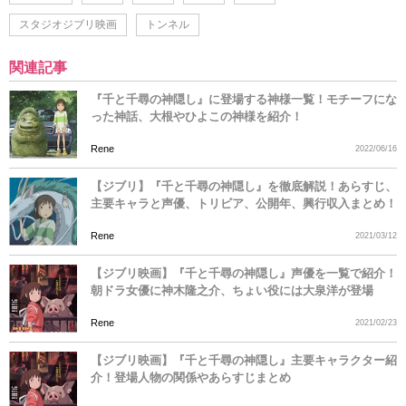
スタジオジブリ映画
トンネル
関連記事
『千と千尋の神隠し』に登場する神様一覧！モチーフにな
った神話、大根やひよこの神様を紹介！
Rene
2022/06/16
【ジブリ】『千と千尋の神隠し』を徹底解説！あらすじ、
主要キャラと声優、トリビア、公開年、興行収入まとめ！
Rene
2021/03/12
【ジブリ映画】『千と千尋の神隠し』声優を一覧で紹介！
朝ドラ女優に神木隆之介、ちょい役には大泉洋が登場
Rene
2021/02/23
【ジブリ映画】『千と千尋の神隠し』主要キャラクター紹
介！登場人物の関係やあらすじまとめ