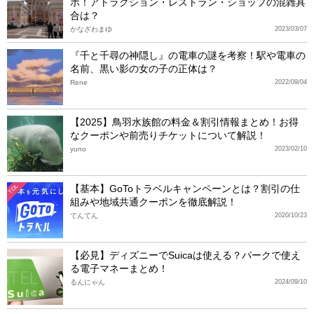
ポ！アトラクション・レストラン・ショップの混雑具
合は？
かなざわまゆ
2023/03/07
『千と千尋の神隠し』の電車の謎を考察！駅や電車の
名前、黒い影の女の子の正体は？
Rene
2022/09/04
【2025】鳥羽水族館の料金＆割引情報まとめ！お得
なクーポンや前売りチケットについて解説！
yuno
2023/02/10
【基本】GoToトラベルキャンペーンとは？割引の仕
TDL
組みや地域共通クーポンを徹底解説！
てんてん
2020/10/23
【必見】ディズニーでSuicaは使える？パークで使え
る電子マネーまとめ！
るんにゃん
2024/09/10