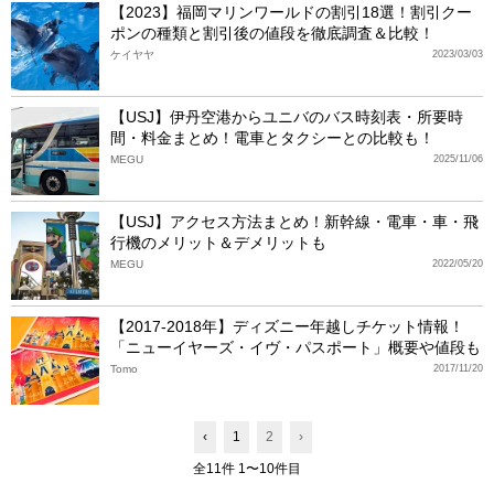
【2023】福岡マリンワールドの割引18選！割引クー
ポンの種類と割引後の値段を徹底調査＆比較！
ケイヤヤ
2023/03/03
【USJ】伊丹空港からユニバのバス時刻表・所要時
間・料金まとめ！電車とタクシーとの比較も！
MEGU
2025/11/06
【USJ】アクセス方法まとめ！新幹線・電車・車・飛
行機のメリット＆デメリットも
MEGU
2022/05/20
【2017-2018年】ディズニー年越しチケット情報！
「ニューイヤーズ・イヴ・パスポート」概要や値段も
Tomo
2017/11/20
‹
1
2
›
全11件 1〜10件目