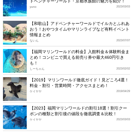
ドベンチャーワールド・京都水族館の魅力を紹介！
yuno
2023/03/03
【和歌山】アドベンチャーワールドでイルカとふれあ
おう！おやつタイムやマリンライブなど有料イベント
情報まとめ
ないん
2023/07/07
【福岡マリンワールドの料金】入館料金＆体験料金ま
とめ！コンビニで買える前売り券や最大460円引き
も！
しーちゃん
2023/02/02
【2019】マリンワールド徹底ガイド！見どころ4選！
料金・割引・営業時間・アクセスまとめ！
ケイヤヤ
2019/04/29
【2023】福岡マリンワールドの割引18選！割引クー
ポンの種類と割引後の値段を徹底調査＆比較！
ケイヤヤ
2023/03/03