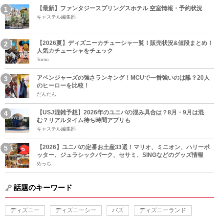
【最新】ファンタジースプリングスホテル 空室情報・予約状況
キャステル編集部
【2026夏】ディズニーカチューシャ一覧！販売状況&値段まとめ！
人気カチューシャをチェック
Tomo
アベンジャーズの強さランキング！MCUで一番強いのは誰？20人
のヒーローを比較！
だんだん
【USJ混雑予想】2026年のユニバの混み具合は？8月・9月は混
む？リアルタイム待ち時間アプリも
キャステル編集部
【2026】ユニバの定番お土産33選！マリオ、ミニオン、ハリーポ
ッター、ジュラシックパーク、セサミ、SINGなどのグッズ情報
めっち
話題のキーワード
ディズニー
ディズニーシー
バズ
ディズニーランド