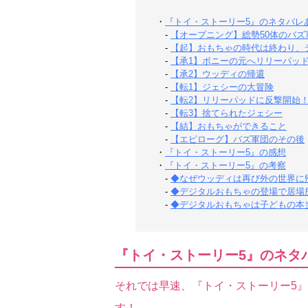
・
『トイ・ストーリー5』のネタバレ
-
【オープニング】総勢50体のバズ
-
【起】おもちゃの時代は終わり、
-
【承1】ボニーの元へリリーパッ
-
【承2】ウッディの帰還
-
【転1】ジェシーの大冒険
-
【転2】リリーパッドに反撃開始
-
【転3】捨てられたジェシー
-
【結】おもちゃができること
-
【エピローグ】バズ軍団のその後
・
『トイ・ストーリー5』の感想
・
『トイ・ストーリー5』の考察
-
◆なぜウッディは再び外の世界に
-
◆デジタルおもちゃの登場で居場
-
◆デジタルおもちゃは子どもの本
『トイ・ストーリー5』のネタ
それでは早速、『トイ・ストーリー5
す！