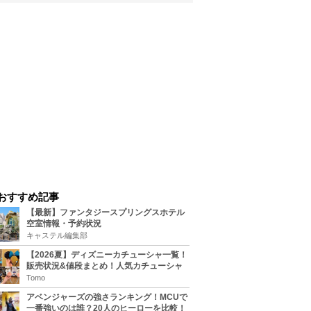
おすすめ記事
【最新】ファンタジースプリングスホテル
空室情報・予約状況
キャステル編集部
【2026夏】ディズニーカチューシャ一覧！
販売状況&値段まとめ！人気カチューシャ
をチェック
Tomo
アベンジャーズの強さランキング！MCUで
一番強いのは誰？20人のヒーローを比較！