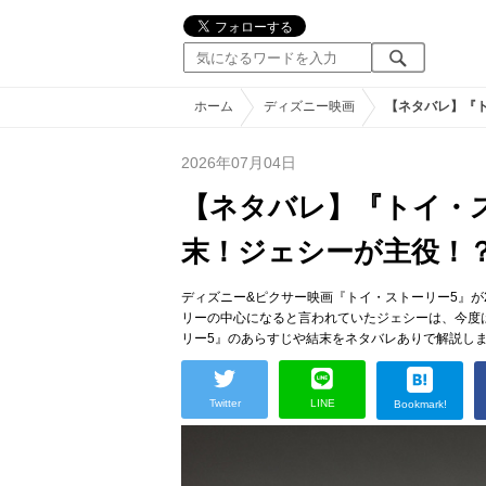
ホーム
ディズニー映画
【ネタバレ】『
2026年07月04日
【ネタバレ】『トイ・
末！ジェシーが主役！
ディズニー&ピクサー映画『トイ・ストーリー5』が2
リーの中心になると言われていたジェシーは、今度
リー5』のあらすじや結末をネタバレありで解説し
Twitter
LINE
Bookmark!