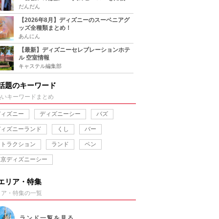
だんだん
【2026年8月】ディズニーのスーベニアグ
ッズ全種類まとめ！
あんにん
【最新】ディズニーセレブレーションホテ
ル 空室情報
キャステル編集部
話題のキーワード
熱いキーワードまとめ
ディズニー
ディズニーシー
バズ
ディズニーランド
くし
バー
アトラクション
ランド
ペン
東京ディズニーシー
エリア・特集
リア・特集の一覧
ランド
一覧を見る