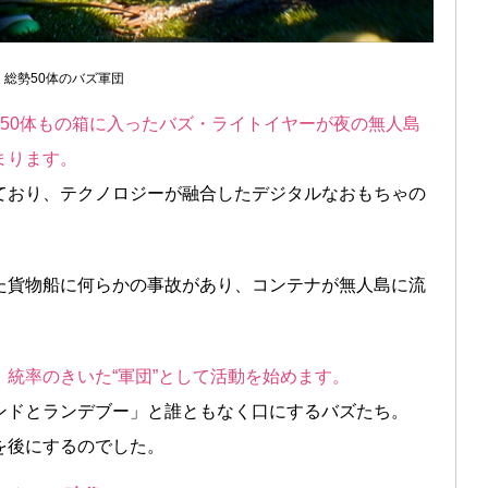
総勢50体のバズ軍団
50体もの箱に入ったバズ・ライトイヤーが夜の無人島
まります。
ており、テクノロジーが融合したデジタルなおもちゃの
た貨物船に何らかの事故があり、コンテナが無人島に流
統率のきいた“軍団”として活動を始めます。
ンドとランデブー」と誰ともなく口にするバズたち。
を後にするのでした。