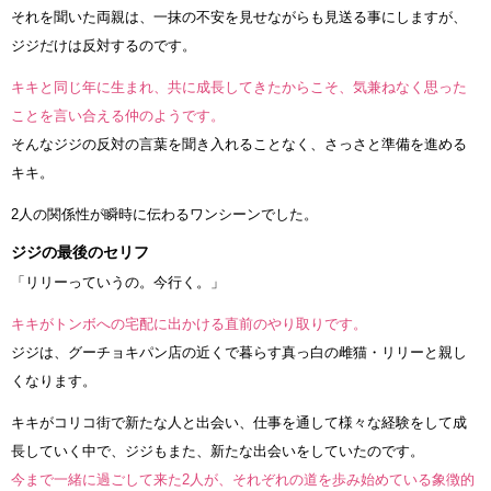
それを聞いた両親は、一抹の不安を見せながらも見送る事にしますが、
ジジだけは反対するのです。
キキと同じ年に生まれ、共に成長してきたからこそ、気兼ねなく思った
ことを言い合える仲のようです。
そんなジジの反対の言葉を聞き入れることなく、さっさと準備を進める
キキ。
2人の関係性が瞬時に伝わるワンシーンでした。
ジジの最後のセリフ
「リリーっていうの。今行く。」
キキがトンボへの宅配に出かける直前のやり取りです。
ジジは、グーチョキパン店の近くで暮らす真っ白の雌猫・リリーと親し
くなります。
キキがコリコ街で新たな人と出会い、仕事を通して様々な経験をして成
長していく中で、ジジもまた、新たな出会いをしていたのです。
今まで一緒に過ごして来た2人が、それぞれの道を歩み始めている象徴的