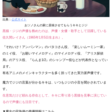
出典：
公式サイト
おソノさんの家に居候させてもらうキキとジジ
黒猫・ジジの声優を務めたのは、声優・女優・歌手として活躍している
佐久間レイさん（1965年1月5日生まれ）。
『それいけ！アンパンマン』のバタコさん役、『楽しいムーミン一家』
のミイ役、『お願いマイメロディ』のマイメロディ役、『アリス探偵
局』のアリス役、『らんま1/2』のシャンプー役などが代表作となってい
ます。
有名アニメのメインキャラクターを多く担ってきた実力派声優です。
魔力でジジの言葉が分かるキキは、いつもジジの小言を聞かされていま
す。
生意気だけど頼れる存在として、キキに寄り添う黒猫を見事に演じてい
るので声優にも注目です。
▼魔女の宅急便の声優情報はこちら