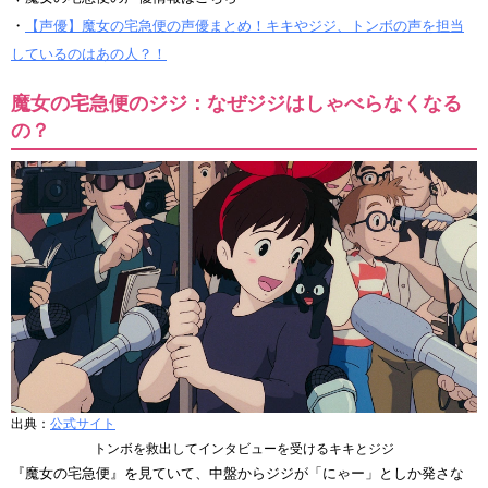
・
【声優】魔女の宅急便の声優まとめ！キキやジジ、トンボの声を担当
しているのはあの人？！
魔女の宅急便のジジ：なぜジジはしゃべらなくなる
の？
出典：
公式サイト
トンボを救出してインタビューを受けるキキとジジ
『魔女の宅急便』を見ていて、中盤からジジが「にゃー」としか発さな