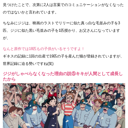
見つけたことで、次第に2人は言葉でのコミュニケーションがなくなった
のではないかと言われています。
ちなみにジジは、映画のラストでリリーに似た真っ白な毛並みの子を3
匹、ジジに似た黒い毛並みの子を1匹授かり、お父さんになっています
が、
なんと原作では18匹もの子供がいるそうですよ！
ギネスの記録に1回の出産で19匹の子を産んだ猫が登録されていますが、
世界記録に迫る勢いですね(笑)
ジジがしゃべらなくなった理由の説⑤キキが人間として成長し
たから