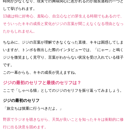
時間が少なくなり、現実での興味関心に惹かれるのが成長過程の一つと
して挙げられます。
13歳は特に好奇心、羞恥心、自立心などの芽生える時期でもあるので、
そういったキキの成長と変化がジジの言葉が聞こえなくなる理由となっ
たかもしれません。
ちなみに、ジジの言葉が理解できなくなった直後、キキは困惑してしま
いますが、トンボを救出した際のインタビューでは、「にゃー」と鳴く
ジジを微笑ましく見守り、言葉がわからない状況を受け入れている様子
です。
この一幕からも、キキの成長が見えますね。
ジジの最初のセリフと最後のセリフは？
ここで「しゃべる猫」としてのジジのセリフを振り返ってみましょう。
ジジの最初のセリフ
「旅立ちは慎重に行うべきだよ。」
野原でラジオを聴きながら、天気が良いことを知ったキキは衝動的に修
行に出る決意を固めます。