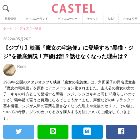
新着情報
ディズニーランド
ディズニーシー
チケット
USJ
ホテル空室
ホーム
ディズニー映画
2022年05月26日
【ジブリ】映画『魔女の宅急便』に登場する”黒猫・ジ
ジ”を徹底解説！声優は誰？話せなくなった理由は？
Rene
1989年公開のスタジオジブリ映画『魔女の宅急便』は、角田栄子の同名児童書
『魔女の宅急便』を原作にアニメーション化されました。主人公の魔女の女の
子・キキの相方として登場する黒猫・ジジ。ジジはキキと同じ13歳らしいので
すが、猫年齢で言うと何歳になるでしょうか？また、声優などのキャラクター
基本情報。ジジが人間の言葉を話さなくなった理由や最後のセリフ、その後に
ついての考察。ジジのぬいぐるみを購入する方法についてご紹介していきま
す。