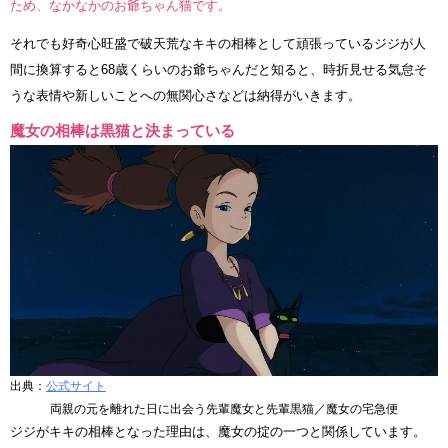
ため、なかなかのお爺ちゃん猫です。
それでも好奇心旺盛で破天荒なキキの相棒として頑張っているジジが人
間に換算すると68歳くらいのお爺ちゃんだと知ると、時折見せる気怠そ
うな表情や新しいことへの無関心さなどは納得がいきます。
魔女の相棒は黒猫と決まっている
出典：
公式サイト
両親の元を離れた日に出会う先輩魔女と先輩黒猫／魔女の宅急便
ジジがキキの相棒となった理由は、魔女の掟の一つと関係しています。