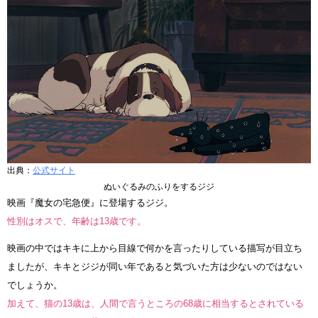
出典：
公式サイト
ぬいぐるみのふりをするジジ
映画『魔女の宅急便』に登場するジジ。
性別はオスで、年齢は13歳です。
映画の中ではキキに上から目線で何かを言ったりしている描写が目立ち
ましたが、キキとジジが同い年であると気づいた方は少ないのではない
でしょうか。
加えて、猫の13歳は、人間で言うところの68歳に相当するとされている