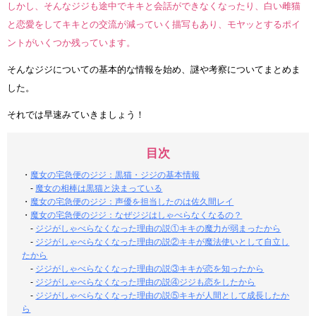
しかし、そんなジジも途中でキキと会話ができなくなったり、白い雌猫
と恋愛をしてキキとの交流が減っていく描写もあり、モヤッとするポイ
ントがいくつか残っています。
そんなジジについての基本的な情報を始め、謎や考察についてまとめま
した。
それでは早速みていきましょう！
目次
・
魔女の宅急便のジジ：黒猫・ジジの基本情報
-
魔女の相棒は黒猫と決まっている
・
魔女の宅急便のジジ：声優を担当したのは佐久間レイ
・
魔女の宅急便のジジ：なぜジジはしゃべらなくなるの？
-
ジジがしゃべらなくなった理由の説①キキの魔力が弱まったから
-
ジジがしゃべらなくなった理由の説②キキが魔法使いとして自立し
たから
-
ジジがしゃべらなくなった理由の説③キキが恋を知ったから
-
ジジがしゃべらなくなった理由の説④ジジも恋をしたから
-
ジジがしゃべらなくなった理由の説⑤キキが人間として成長したか
ら