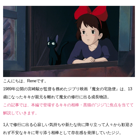
こんにちは、Reneです。
1989年公開の宮崎駿が監督を務めたジブリ映画『魔女の宅急便』は、13
歳になったキキが親元を離れて魔女の修行に出る成長物語。
この記事では、本編で登場するキキの相棒・黒猫の”ジジ”に焦点を当てて
解説していきます。
1人で修行に出る心寂しい気持ちや新たな街に降り立って人々から歓迎さ
れず不安なキキに寄り添う相棒として存在感を発揮していたジジ。