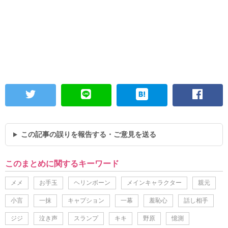
この記事の誤りを報告する・ご意見を送る
このまとめに関するキーワード
メメ
お手玉
ヘリンボーン
メインキャラクター
親元
小言
一抹
キャプション
一幕
羞恥心
話し相手
ジジ
泣き声
スランプ
キキ
野原
憶測