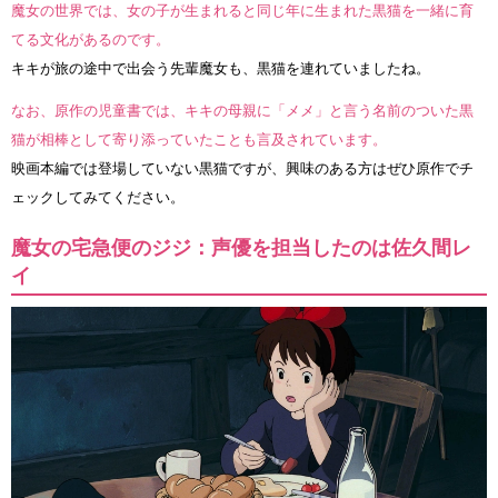
魔女の世界では、女の子が生まれると同じ年に生まれた黒猫を一緒に育
てる文化があるのです。
キキが旅の途中で出会う先輩魔女も、黒猫を連れていましたね。
なお、原作の児童書では、キキの母親に「メメ」と言う名前のついた黒
猫が相棒として寄り添っていたことも言及されています。
映画本編では登場していない黒猫ですが、興味のある方はぜひ原作でチ
ェックしてみてください。
魔女の宅急便のジジ：声優を担当したのは佐久間レ
イ