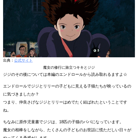
出典：
公式サイト
魔女の修行に旅立つキキとジジ
ジジのその後については本編のエンドロールから読み取れるますよ☆
エンドロールでジジとリリーの子どもに見える子猫たちが映っているの
に気づきましたか？
つまり、仲良さげなジジとリリーはめでたく結ばれたということです
ね。
ちなみに原作児童書でジジは、18匹の子猫のパパになっています。
魔女の相棒をしながら、たくさんの子どものお世話に慌ただしい日々が
やってくる予感がします。