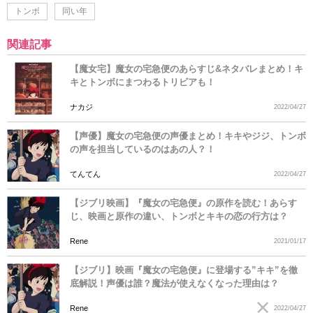
トンボ
同い年
関連記事
【魔女宅】魔女の宅急便のあらすじ&ネタバレまとめ！キ
キとトンボにまつわるトリビアも！
ナカジ
2022/04/27
【声優】魔女の宅急便の声優まとめ！キキやジジ、トンボ
の声を担当しているのはあの人？！
てんてん
2022/04/27
【ジブリ映画】『魔女の宅急便』の原作を読む！あらす
じ、映画と原作の違い、トンボとキキの恋の行方は？
Rene
2021/01/17
【ジブリ】映画『魔女の宅急便』に登場する”キキ”を徹
底解説！声優は誰？魔法が使えなくなった理由は？
Rene
2022/04/27